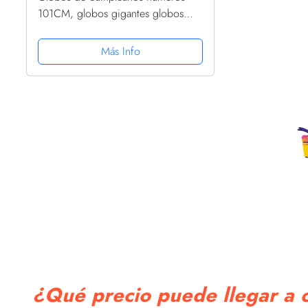
101CM, globos gigantes globos
helio numeros para decoracion
cumpleaños, fiestas, Año Nuevo,
Más Info
aniversarios, bodas decoración
(Azul...
¿Qué precio puede llegar a c