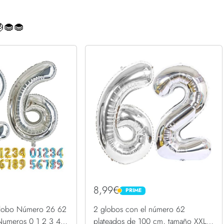
🧁🧁
8,99€
PRIME
PRIME
lobo Número 26 62
2 globos con el número 62
 Numeros 0 1 2 3 4 5
plateados de 100 cm, tamaño XXL,