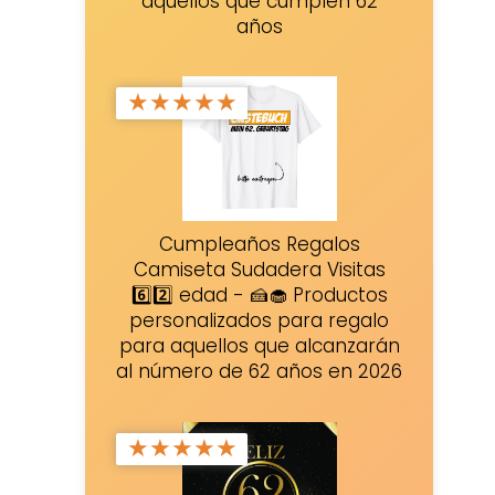
aquellos que cumplen 62
años
★
★
★
★
★
Cumpleaños Regalos
Camiseta Sudadera Visitas
6️⃣2️⃣ edad - 🍰🧁 Productos
personalizados para regalo
para aquellos que alcanzarán
al número de 62 años en 2026
★
★
★
★
★