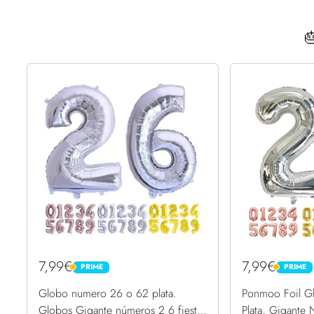

7,99€
7,99€
PRIME
PRIME
PRIME
PRIME
Globo numero 26 o 62 plata.
Ponmoo Foil G
Globos Gigante números 2 6 fiestas
Plata, Gigante