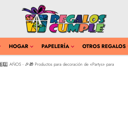
HOGAR
PAPELERÍA
OTROS REGALOS
️⃣2️⃣ AÑOS - 🎉🎁 Productos para decoración de «Partys» para