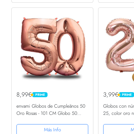
8,99€
3,99€
PRIME
PRIME
PRIME
PRIME
envami Globos de Cumpleãnos 50
Globos con nú
Oro Rosas - 101 CM Globo 50
25, color oro r
Años - Globo Numero 50 -
globos de 25 
Decoracion 50 Cumpleaños Mujer -
25, globos de 
Más Info
M