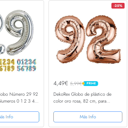
-25%
4,49€
5,99€
PRIME
PRIME
lobo Número 29 92
DekoRex Globo de plástico de
 Numeros 0 1 2 3 4 5
color oro rosa, 82 cm, para
20-29 30 40 50 60
cumpleaños, bodas (número: 92)
 Grande Globos para
ás Info
Más Info
ario, Globo...