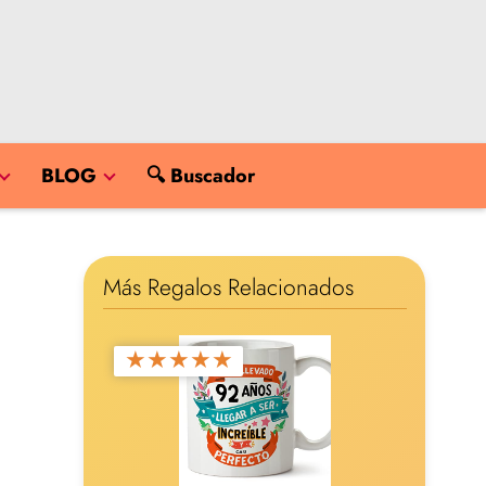
BLOG
🔍 Buscador
Más Regalos Relacionados
★
★
★
★
★