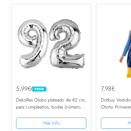
5,99€
7,98€
PRIME
PRIME
DekoRex Globo plateado de 82 cm,
Dotbuy Vestido
para cumpleaños, bodas (número
Otoño Primaver
92)
Fiesta de Princ
de Fiesta Cump
Más Info
M
(2T（90-95cm）