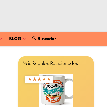
BLOG
🔍 Buscador
Más Regalos Relacionados
★
★
★
★
★