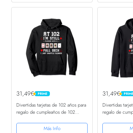
31,49€
31,49€
PRIME
PRIM
PRIME
PRIME
Divertidas tarjetas de 102 años para
Divertidas tarj
regalo de cumpleaños de 102
regalo de cump
Sudadera con Capucha
Sudadera con 
Más Info
M