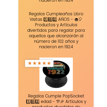
nacieron en 1924
Regalos Cumpleaños Libro
Visitas 1️⃣0️⃣2️⃣ AÑOS - 🧁🎈
Productos y Artículos
divertidos para regalar para
aquellos que alcanzarán al
número de 102 años y
nacieron en 1924
★
★
★
★
★
Regalos Cumple PopSocket
1️⃣0️⃣2️⃣ edad - 🎊🎉 Artículos y