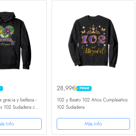
28,99€
E
PRIME
PRIME
gracia y belleza -
102 y Beato 102 Años Cumpleaños
os 102 Sudadera con
102 Sudadera
ás Info
Más Info