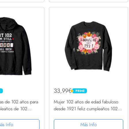
33,99€
E
PRIME
PRIME
etas de 102 años para
Mujer 102 años de edad fabuloso
leaños de 102
desde 1921 feliz cumpleaños 102
Capucha
Sudadera
ás Info
Más Info