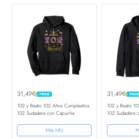
31,49€
31,49€
PRIME
PRIM
PRIME
PRIME
102 y Beato 102 Años Cumpleaños
102 y Beato 1
102 Sudadera con Capucha
102 Sudadera 
Más Info
M