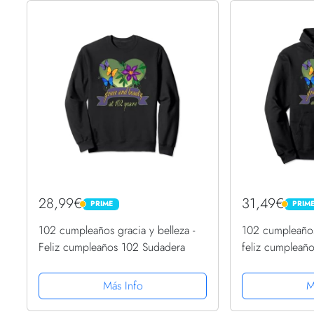
28,99€
31,49€
PRIME
PRIM
PRIME
PRIME
102 cumpleaños gracia y belleza -
102 cumpleaños 
Feliz cumpleaños 102 Sudadera
feliz cumpleañ
Capucha
Más Info
M