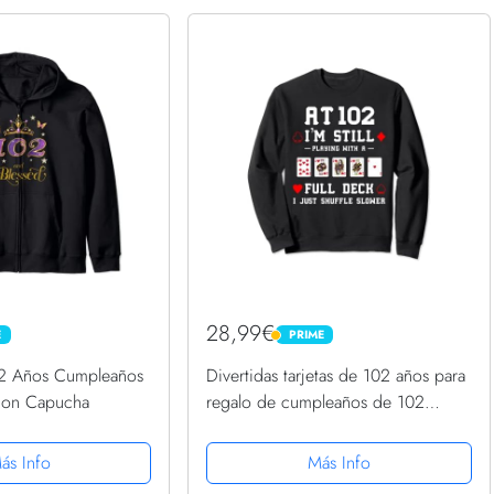
28,99€
E
PRIME
PRIME
02 Años Cumpleaños
Divertidas tarjetas de 102 años para
con Capucha
regalo de cumpleaños de 102
Sudadera
ás Info
Más Info