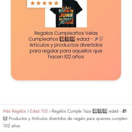
★
★
★
★
★
Regalos Cumpleaños Velas
Cumpleaños 1️⃣0️⃣2️⃣ edad - 🎉🎈
Artículos y productos divertidos
para regalar para aquellos que
hacen 102 años
Más Regalos
Edad 102
Regalos Cumple Taza 1️⃣0️⃣2️⃣ edad - 🎁
🙌 Productos y Artículos divertidos de regalo para quienes cumplen
102 años