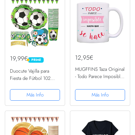
12,95€
19,99€
PRIME
PRIME
MUGFFINS Taza Original
Duocute Vajilla para
- Todo Parece Imposible
Fiesta de Fútbol 102
hasta Que se Hace - 350
Piezas Tema Deportivo
ml - Tazas con Frases
para Cumpleaños de
Más Info
Más Info
motivacionales
Niños Incluye Platos
Vasos Servilletas Mantel y
Pancarta, 25 Invitados