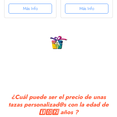
Cumpleaños Sudadera
abrace - 350 ml - Tazas
con Capucha
Más Info
Más Info
con Frases
motivacionales
¿Cuál puede ser el precio de unas
tazas personalizad@s con la edad de
1️⃣0️⃣2️⃣ años ?