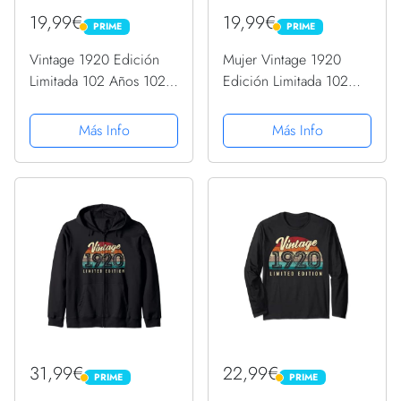
19,99€
19,99€
PRIME
PRIME
PRIME
PRIME
Vintage 1920 Edición
Mujer Vintage 1920
Limitada 102 Años 102
Edición Limitada 102
Cumpleaños Camiseta
Años 102 Cumpleaños
sin Mangas
Camiseta Cuello V
Más Info
Más Info
31,99€
22,99€
PRIME
PRIME
PRIME
PRIME