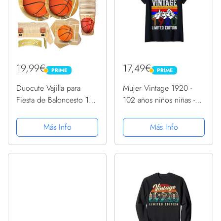
19,99€
17,49€
PRIME
PRIME
PRIME
PRIME
Duocute Vajilla para
Mujer Vintage 1920 -
Fiesta de Baloncesto 102
102 años niños niñas -
Piezas Tema Deportivo
102 cumpleaños
para Cumpleaños de
Camiseta Cuello V
Más Info
Más Info
Niños Incluye Platos
Vasos Servilletas Mantel y
Pancarta, 25 Invitados