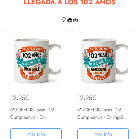
LLEGADA A LOS 102 AÑOS
🎈🧁🍰
12,95€
12,95€
MUGFFINS Tazas 102
MUGFFINS Tazas 102
Cumpleaños - En
Cumpleaños - En Inglés -
Español - Me ha llevado
It took me 102 years to
102 años llegar a ser
become perfect - 11 oz -
Más Info
Más Info