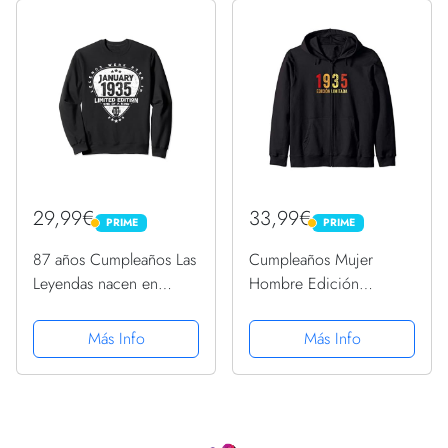
29,99€
33,99€
PRIME
PRIME
PRIME
PRIME
87 años Cumpleaños Las
Cumpleaños Mujer
Leyendas nacen en
Hombre Edición
Enero de 1935 Sudadera
Limitada Vintage 1935
Sudadera con Capucha
Más Info
Más Info