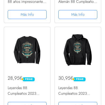
88 años impresionantes
Alemán 88 Cumpleaños
desde marzo de 1935
2023 Nacidos En 1935
Sudadera con Capucha
Sudadera
Más Info
Más Info
28,95€
30,95€
PRIME
PRIME
PRIME
PRIME
Leyendas 88
Leyendas 88
Cumpleaños 2023
Cumpleaños 2023
Nacidos En Febrero De
Nacidos En Febrero De
1935 Sudadera
1935 Sudadera con