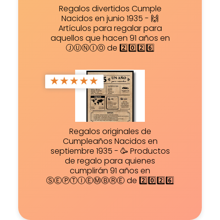
Regalos divertidos Cumple
Nacidos en junio 1935 - 🙌
Artículos para regalar para
aquellos que hacen 91 años en
ⒿⓊⓃⒾⓄ de 2️⃣0️⃣2️⃣6️⃣
★
★
★
★
★
Regalos originales de
Cumpleaños Nacidos en
septiembre 1935 - 🥳 Productos
de regalo para quienes
cumplirán 91 años en
ⓈⒺⓅⓉⒾⒺⓂⒷⓇⒺ de 2️⃣0️⃣2️⃣6️⃣