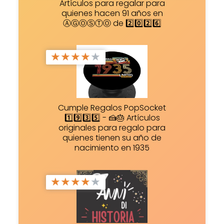
Artículos para regalar para
quienes hacen 91 años en
ⒶⒼⓄⓈⓉⓄ de 2️⃣0️⃣2️⃣6️⃣
★
★
★
★
★
Cumple Regalos PopSocket
1️⃣9️⃣3️⃣5️⃣ - 🍰🎂 Artículos
originales para regalo para
quienes tienen su año de
nacimiento en 1935
★
★
★
★
★