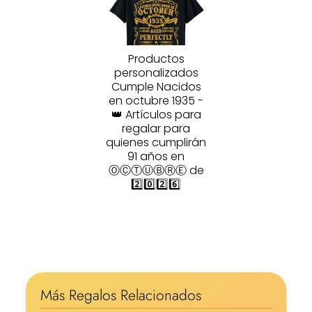
Productos
personalizados
Cumple Nacidos
en octubre 1935 -
👑 Artículos para
regalar para
quienes cumplirán
91 años en
ⓄⒸⓉⓊⒷⓇⒺ de
2️⃣0️⃣2️⃣6️⃣
Más Regalos Relacionados