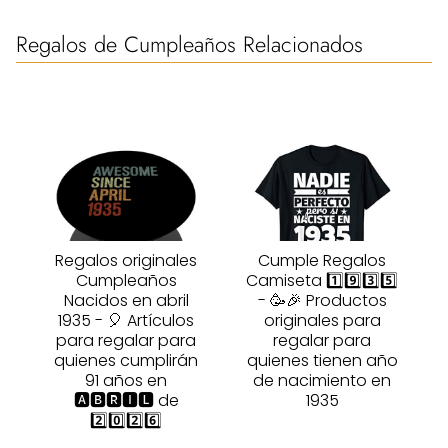
Regalos de Cumpleaños Relacionados
Regalos originales
Cumple Regalos
Cumpleaños
Camiseta 1️⃣9️⃣3️⃣5️⃣
Nacidos en abril
- 🥳🎉 Productos
1935 - 🎈 Artículos
originales para
para regalar para
regalar para
quienes cumplirán
quienes tienen año
91 años en
de nacimiento en
🅰🅱🆁🅸🅻 de
1935
2️⃣0️⃣2️⃣6️⃣