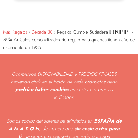
Más Regalos
Década 30
Regalos Cumple Sudadera 1️⃣9️⃣3️⃣5️⃣ -
🎉🥳 Artículos personalizados de regalo para quienes tienen año de
nacimiento en 1935
Comprueba DISPONIBILIDAD y PRECIOS FINALES
haciendo click en el botón de cada productos dado
podrían haber cambios
en el stock o precios
indicados
.
Somos socios del sistema de afilidados en
ESPAÑA de
A M A Z O N
, de manera que
sin coste extra para
ti
, ganamos una pequeña comisión por cada