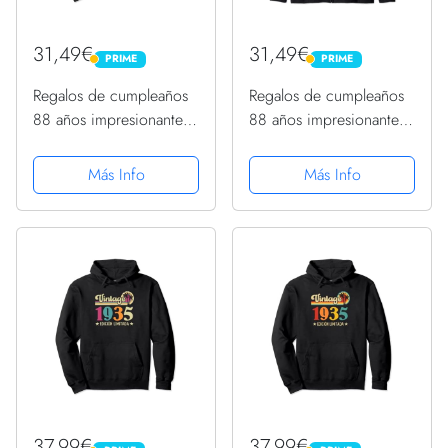
31,49€
31,49€
PRIME
PRIME
PRIME
PRIME
Regalos de cumpleaños
Regalos de cumpleaños
88 años impresionantes
88 años impresionantes
desde abril de 1935
desde abril de 1935
Sudadera con Capucha
Sudadera con Capucha
Más Info
Más Info
37,99€
37,99€