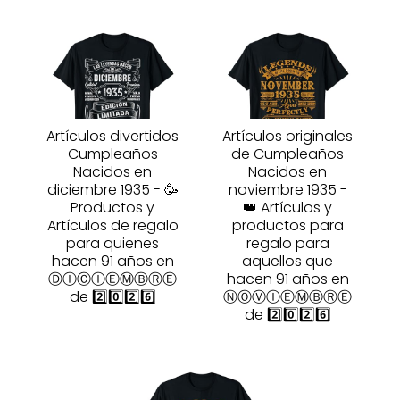
Artículos divertidos
Artículos originales
Cumpleaños
de Cumpleaños
Nacidos en
Nacidos en
diciembre 1935 - 🥳
noviembre 1935 -
Productos y
👑 Artículos y
Artículos de regalo
productos para
para quienes
regalo para
hacen 91 años en
aquellos que
ⒹⒾⒸⒾⒺⓂⒷⓇⒺ
hacen 91 años en
de 2️⃣0️⃣2️⃣6️⃣
ⓃⓄⓋⒾⒺⓂⒷⓇⒺ
de 2️⃣0️⃣2️⃣6️⃣