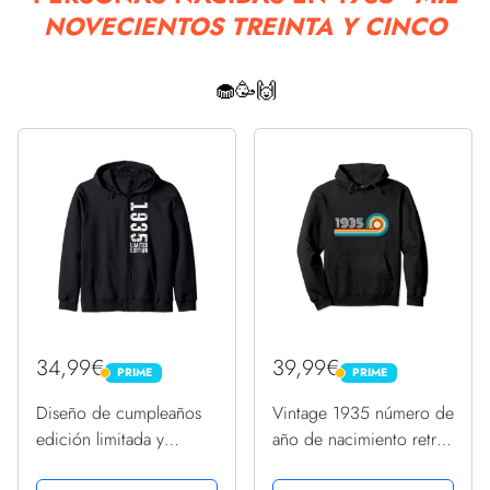
NOVECIENTOS TREINTA Y CINCO
🧁🥳🙌
34,99€
39,99€
PRIME
PRIME
PRIME
PRIME
Diseño de cumpleaños
Vintage 1935 número de
edición limitada y
año de nacimiento retro
vintage 1935 Sudadera
divertido cumpleaños