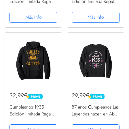
Edición limitada Regalo
Edición limitada Regalo
Usado Gaming Vintage
Usado Gaming Vintage
Sudadera con Capucha
Sudadera con Capucha
Más Info
Más Info
32,99€
29,99€
PRIME
PRIME
PRIME
PRIME
Cumpleaños 1935
87 años Cumpleaños Las
Edición limitada Regalo
Leyendas nacen en Abril
Usado Grunge Vintage
de 1935 Sudadera
Sudadera con Capucha