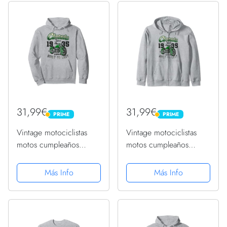
31,99€
31,99€
PRIME
PRIME
PRIME
PRIME
Vintage motociclistas
Vintage motociclistas
motos cumpleaños
motos cumpleaños
nacido en 1935
nacido en 1935
Sudadera con Capucha
Sudadera con Capucha
Más Info
Más Info