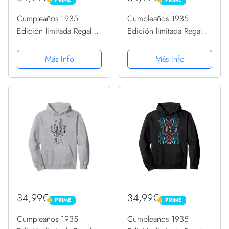
PRIME
PRIME
Cumpleaños 1935
Cumpleaños 1935
Edición limitada Regalo
Edición limitada Regalo
Usado Grunge Vintage
Usado Grunge Vintage
Sudadera con Capucha
Sudadera con Capucha
Más Info
Más Info
34,99€
34,99€
PRIME
PRIME
PRIME
PRIME
Cumpleaños 1935
Cumpleaños 1935