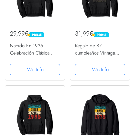
29,99€
31,99€
PRIME
PRIME
PRIME
PRIME
Nacido En 1935
Regalo de 87
Celebración Clásica
cumpleaños Vintage
Años 30 86 Cumpleaños
1935 Envejecido 87
Sudadera con Capucha
años Sudadera con
Más Info
Más Info
Capucha