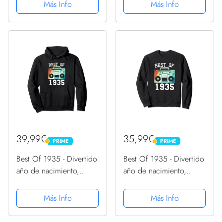
con Capucha
1935 Sudadera con
Más Info
Más Info
Capucha
39,99€
35,99€
PRIME
PRIME
PRIME
PRIME
Best Of 1935 - Divertido
Best Of 1935 - Divertido
año de nacimiento,
año de nacimiento,
diseño vintage de
diseño vintage de
cumpleaños 1935
cumpleaños 1935
Más Info
Más Info
Sudadera con Capucha
Sudadera