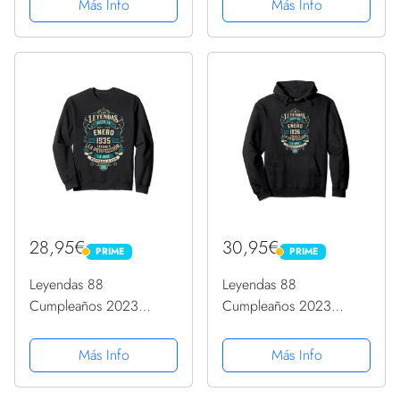
Más Info
Más Info
Capucha
28,95€
30,95€
PRIME
PRIME
PRIME
PRIME
Leyendas 88
Leyendas 88
Cumpleaños 2023
Cumpleaños 2023
Nacidos En Enero De
Nacidos En Enero De
1935 Sudadera
1935 Sudadera con
Más Info
Más Info
Capucha