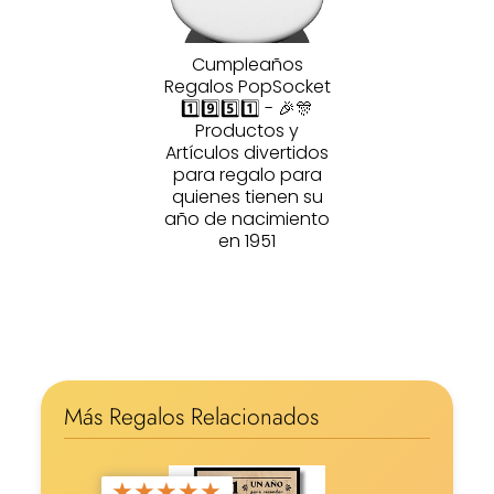
Cumpleaños
Regalos PopSocket
1️⃣9️⃣5️⃣1️⃣ - 🎉🎊
Productos y
Artículos divertidos
para regalo para
quienes tienen su
año de nacimiento
en 1951
Más Regalos Relacionados
★
★
★
★
★