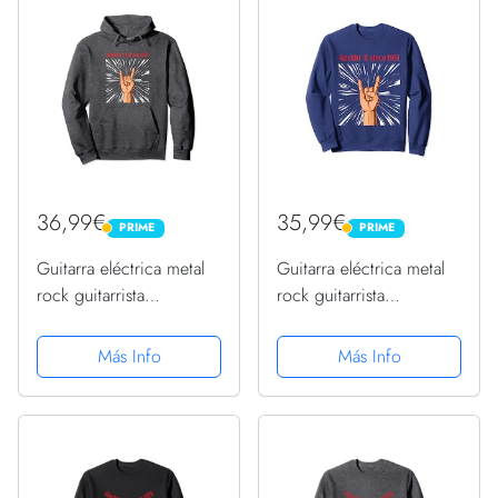
36,99€
35,99€
PRIME
PRIME
PRIME
PRIME
Guitarra eléctrica metal
Guitarra eléctrica metal
rock guitarrista
rock guitarrista
cumpleaños 1951
cumpleaños 1951
Sudadera con Capucha
Sudadera
Más Info
Más Info