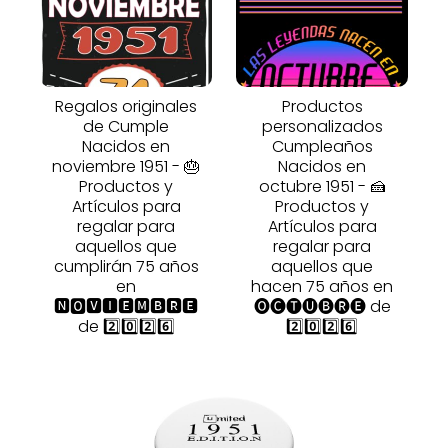
Regalos originales
Productos
de Cumple
personalizados
Nacidos en
Cumpleaños
noviembre 1951 - 🎂
Nacidos en
Productos y
octubre 1951 - 🍰
Artículos para
Productos y
regalar para
Artículos para
aquellos que
regalar para
cumplirán 75 años
aquellos que
en
hacen 75 años en
🅽🅾🆅🅸🅴🅼🅱🆁🅴
🅞🅒🅣🅤🅑🅡🅔 de
de 2️⃣0️⃣2️⃣6️⃣
2️⃣0️⃣2️⃣6️⃣