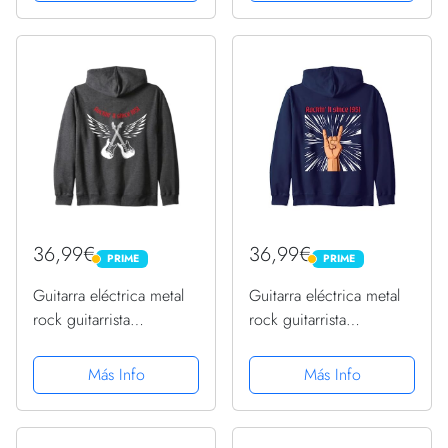
36,99€
36,99€
PRIME
PRIME
PRIME
PRIME
Guitarra eléctrica metal
Guitarra eléctrica metal
rock guitarrista
rock guitarrista
cumpleaños 1951
cumpleaños 1951
Sudadera con Capucha
Sudadera con Capucha
Más Info
Más Info