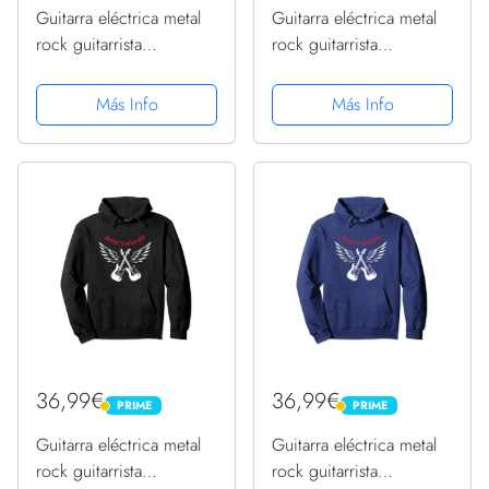
Guitarra eléctrica metal
Guitarra eléctrica metal
rock guitarrista
rock guitarrista
cumpleaños 1951
cumpleaños 1951
Sudadera con Capucha
Sudadera con Capucha
Más Info
Más Info
36,99€
36,99€
PRIME
PRIME
PRIME
PRIME
Guitarra eléctrica metal
Guitarra eléctrica metal
rock guitarrista
rock guitarrista