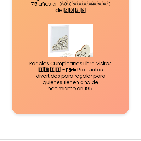
75 años en ⓈⒺⓅⓉⒾⒺⓂⒷⓇⒺ
de 2️⃣0️⃣2️⃣6️⃣
Regalos Cumpleaños Libro Visitas
1️⃣9️⃣5️⃣1️⃣ - 🙌🍰 Productos
divertidos para regalar para
quienes tienen año de
nacimiento en 1951