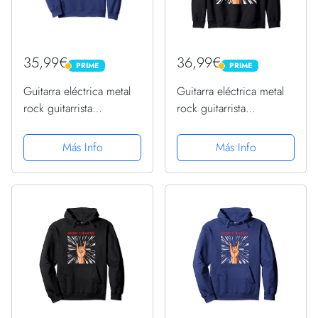
35,99€
36,99€
PRIME
PRIME
PRIME
PRIME
Guitarra eléctrica metal
Guitarra eléctrica metal
rock guitarrista
rock guitarrista
cumpleaños 1951
cumpleaños 1951
Sudadera
Sudadera con Capucha
Más Info
Más Info