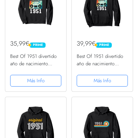
35,99€
39,99€
PRIME
PRIME
PRIME
PRIME
Best Of 1951 divertido
Best Of 1951 divertido
año de nacimiento
año de nacimiento
vintage cumpleaños
vintage cumpleaños
1951 Sudadera
1951 Sudadera con
Más Info
Más Info
Capucha