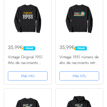
35,99€
35,99€
PRIME
PRIME
PRIME
PRIME
Vintage Original 1951
Vintage 1951 número de
Año de nacimiento
año de nacimiento retro
divertido retro
divertido cumpleaños
cumpleaños 1951
1951 Sudadera
Más Info
Más Info
Sudadera