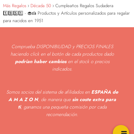
Más Regalos
Década 50
Cumpleaños Regalos Sudadera
1️⃣9️⃣5️⃣1️⃣ - 🧁🍰 Productos y Artículos personalizados para regalar
para nacidos en 1951
Comprueba DISPONIBILIDAD y PRECIOS FINALES
haciendo click en el botón de cada productos dado
podrían haber cambios
en el stock o precios
indicados
.
Somos socios del sistema de afilidados en
ESPAÑA de
A M A Z O N
, de manera que
sin coste extra para
ti
, ganamos una pequeña comisión por cada
recomendación.