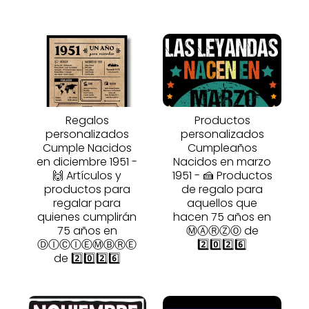
Regalos
Productos
personalizados
personalizados
Cumple Nacidos
Cumpleaños
en diciembre 1951 -
Nacidos en marzo
🙌 Artículos y
1951 - 🍰 Productos
productos para
de regalo para
regalar para
aquellos que
quienes cumplirán
hacen 75 años en
75 años en
ⓂⒶⓇⓏⓄ de
ⒹⒾⒸⒾⒺⓂⒷⓇⒺ
2️⃣0️⃣2️⃣6️⃣
de 2️⃣0️⃣2️⃣6️⃣