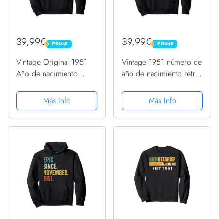
39,99€
39,99€
PRIME
PRIME
PRIME
PRIME
Vintage Original 1951
Vintage 1951 número de
Año de nacimiento
año de nacimiento retro
divertido retro
divertido cumpleaños
cumpleaños 1951
1951 Sudadera con
Más Info
Más Info
Sudadera con Capucha
Capucha