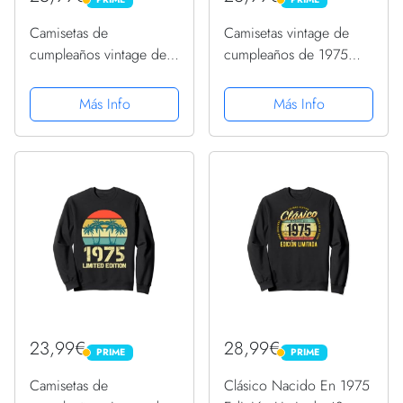
PRIME
PRIME
Camisetas de
Camisetas vintage de
cumpleaños vintage de
cumpleaños de 1975
1975 para hombre,
para mujer, divertidas
divertidas cumpleaños
camisetas de
Más Info
Más Info
de 1975 Sudadera con
cumpleaños de 1975
Capucha
Sudadera
23,99€
28,99€
PRIME
PRIME
PRIME
PRIME
Camisetas de
Clásico Nacido En 1975