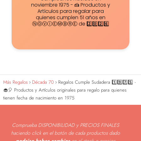
noviembre 1975 - 🍰 Productos y
Artículos para regalar para
quienes cumplen 51 años en
ⓃⓄⓋⒾⒺⓂⒷⓇⒺ de 2️⃣0️⃣2️⃣6️⃣
Más Regalos
Década 70
Regalos Cumple Sudadera 1️⃣9️⃣7️⃣5️⃣ -
🧁🎈 Productos y Artículos originales para regalo para quienes
tienen fecha de nacimiento en 1975
Comprueba DISPONIBILIDAD y PRECIOS FINALES
haciendo click en el botón de cada productos dado
podrían haber cambios
en el stock o precios