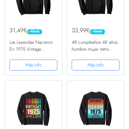
31,49€
33,99€
PRIME
PRIME
PRIME
PRIME
Las Leyendas Nacieron
48 cumpleaños 48 años
En 1975 Vintage
hombre mujer retro
Original 48 Cumpleaños
vintage 1975 regalo
Sudadera con Capucha
Sudadera con Capucha
Más Info
Más Info