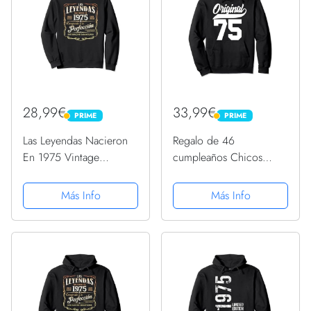
28,99€
33,99€
PRIME
PRIME
PRIME
PRIME
Las Leyendas Nacieron
Regalo de 46
En 1975 Vintage
cumpleaños Chicos
Original 48 Cumpleaños
Chicas Original Nacido
Sudadera
1975 Sudadera con
Más Info
Más Info
Capucha