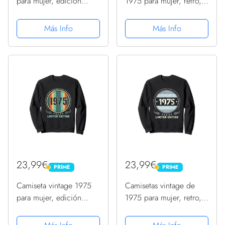
para mujer, edición
1975 para mujer, retro,
limitada, cumpleaños
divertidas, cumpleaños
1975 Sudadera
de 1975 Sudadera
Más Info
Más Info
23,99€
23,99€
PRIME
PRIME
PRIME
PRIME
Camiseta vintage 1975
Camisetas vintage de
para mujer, edición
1975 para mujer, retro,
limitada, cumpleaños
divertidas, cumpleaños
1975 Sudadera
de 1975 Sudadera