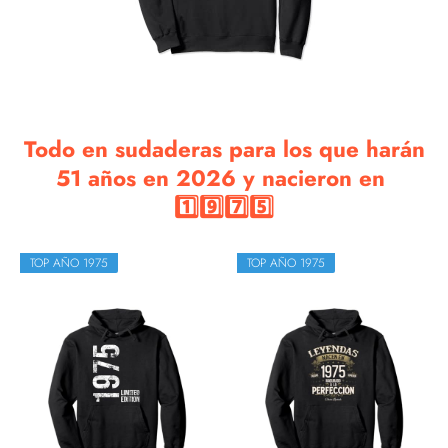
Todo en sudaderas para los que harán
51 años en 2026 y nacieron en
1️⃣9️⃣7️⃣5️⃣
TOP AÑO 1975
TOP AÑO 1975