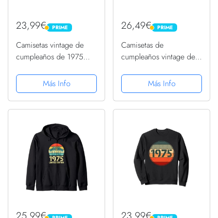
23,99€
26,49€
PRIME
PRIME
PRIME
PRIME
Camisetas vintage de
Camisetas de
cumpleaños de 1975
cumpleaños vintage de
para mujer, divertidas
1975 para hombre,
camisetas de
divertidas cumpleaños
Más Info
Más Info
cumpleaños de 1975
de 1975 Sudadera con
Sudadera
Capucha
25,99€
23,99€
PRIME
PRIME