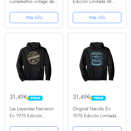
cumpleaños vintage de
Edición Limitada 48
1975 para hombre,
Cumpleaños Sudadera
divertidas cumpleaños
Más Info
Más Info
de 1975 Sudadera
31,49€
31,49€
PRIME
PRIME
PRIME
PRIME
Las Leyendas Nacieron
Original Nacido En
En 1975 Edición
1975 Edición Limitada
Limitada 48 Cumpleaños
48 Cumpleaños
Sudadera con Capucha
Sudadera con Capucha