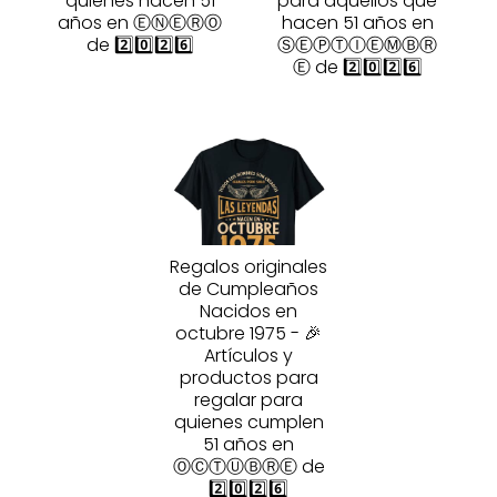
quienes hacen 51
para aquellos que
años en ⒺⓃⒺⓇⓄ
hacen 51 años en
de 2️⃣0️⃣2️⃣6️⃣
ⓈⒺⓅⓉⒾⒺⓂⒷⓇ
Ⓔ de 2️⃣0️⃣2️⃣6️⃣
Regalos originales
de Cumpleaños
Nacidos en
octubre 1975 - 🎉
Artículos y
productos para
regalar para
quienes cumplen
51 años en
ⓄⒸⓉⓊⒷⓇⒺ de
2️⃣0️⃣2️⃣6️⃣