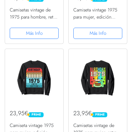
PRIME
PRIME
Camisetas vintage de
Camiseta vintage 1975
1975 para hombre, retro,
para mujer, edición
divertidas, cumpleaños
limitada, cumpleaños
de 1975 Sudadera
1975 Sudadera
Más Info
Más Info
23,95€
23,95€
PRIME
PRIME
PRIME
PRIME
Camiseta vintage 1975
Camisetas vintage de