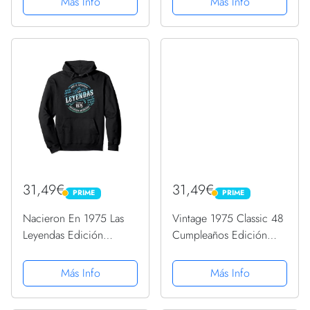
Más Info
Más Info
31,49€
31,49€
PRIME
PRIME
PRIME
PRIME
Nacieron En 1975 Las
Vintage 1975 Classic 48
Leyendas Edición
Cumpleaños Edición
Limitada 48 Cumpleaños
Limitada Sudadera con
Sudadera con Capucha
Capucha
Más Info
Más Info