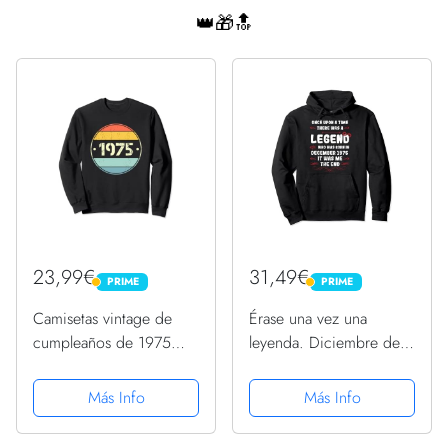
👑🎁🔝
23,99€
31,49€
PRIME
PRIME
PRIME
PRIME
Camisetas vintage de
Érase una vez una
cumpleaños de 1975
leyenda. Diciembre de
para mujer, divertidas
1975 Cumpleaños
camisetas de
Sudadera con Capucha
Más Info
Más Info
cumpleaños de 1975
Sudadera