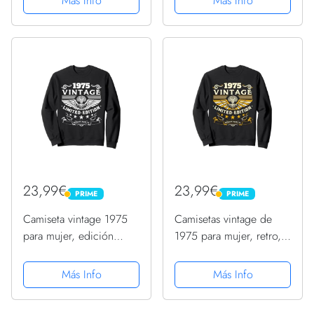
Más Info
Más Info
23,99€
23,99€
PRIME
PRIME
PRIME
PRIME
Camiseta vintage 1975
Camisetas vintage de
para mujer, edición
1975 para mujer, retro,
limitada, cumpleaños
divertidas, cumpleaños
1975 Sudadera
de 1975 Sudadera
Más Info
Más Info