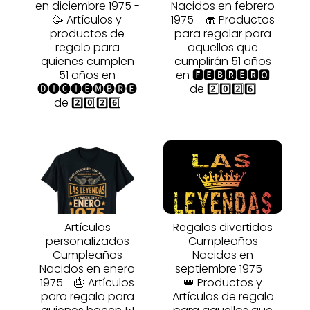
en diciembre 1975 -
Nacidos en febrero
🥳 Artículos y
1975 - 🧁 Productos
productos de
para regalar para
regalo para
aquellos que
quienes cumplen
cumplirán 51 años
51 años en
en 🅵🅴🅱🆁🅴🆁🅾
🅓🅘🅒🅘🅔🅜🅑🅡🅔
de 2️⃣0️⃣2️⃣6️⃣
de 2️⃣0️⃣2️⃣6️⃣
Artículos
Regalos divertidos
personalizados
Cumpleaños
Cumpleaños
Nacidos en
Nacidos en enero
septiembre 1975 -
1975 - 🎂 Artículos
👑 Productos y
para regalo para
Artículos de regalo