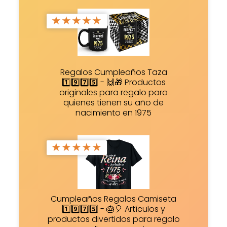
★
★
★
★
★
Regalos Cumpleaños Taza
1️⃣9️⃣7️⃣5️⃣ - 🙌🎁 Productos
originales para regalo para
quienes tienen su año de
nacimiento en 1975
★
★
★
★
★
Cumpleaños Regalos Camiseta
1️⃣9️⃣7️⃣5️⃣ - 🎂🎈 Artículos y
productos divertidos para regalo