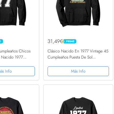
31,49€
E
PRIME
PRIME
cumpleaños Chicos
Clásico Nacido En 1977 Vintage 45
l Nacido 1977
Cumpleaños Puesta De Sol
Capucha
Sudadera con Capucha
ás Info
Más Info