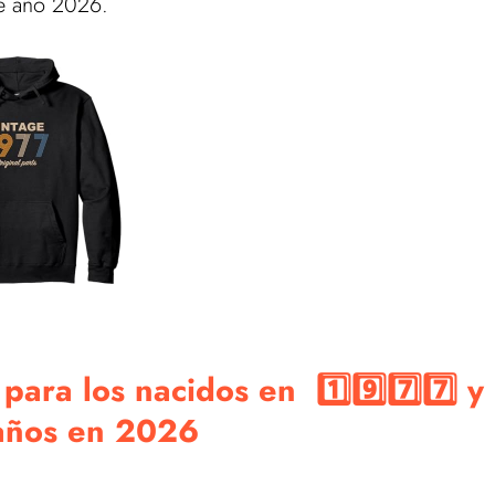
te año 2026.
ara los nacidos en 1️⃣9️⃣7️⃣7️⃣ y
años en 2026