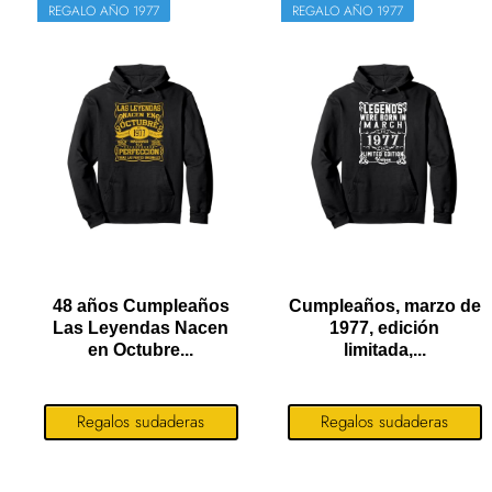
REGALO AÑO 1977
REGALO AÑO 1977
48 años Cumpleaños
Cumpleaños, marzo de
Las Leyendas Nacen
1977, edición
en Octubre...
limitada,...
Regalos sudaderas
Regalos sudaderas