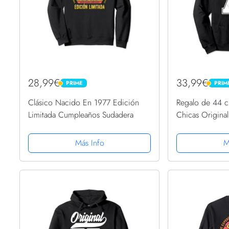
28,99€
33,99€
PRIME
PRIM
PRIME
PRIME
Clásico Nacido En 1977 Edición
Regalo de 44 
Limitada Cumpleaños Sudadera
Chicas Origina
Sudadera con 
Más Info
M