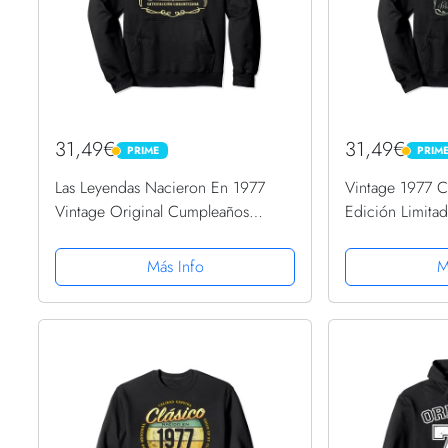
31,49€
31,49€
PRIME
PRIM
PRIME
PRIME
Las Leyendas Nacieron En 1977
Vintage 1977 C
Vintage Original Cumpleaños
Edición Limita
Sudadera con Capucha
Capucha
Más Info
M