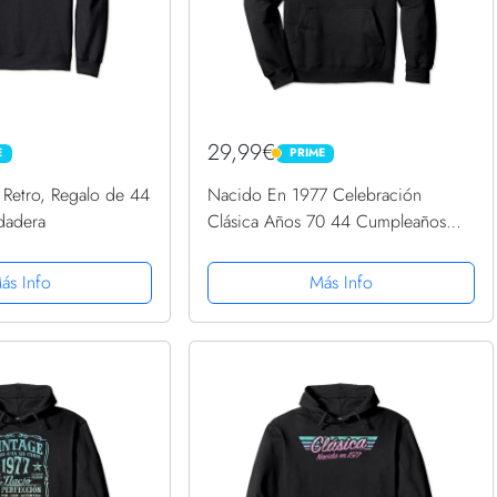
29,99€
E
PRIME
PRIME
 Retro, Regalo de 44
Nacido En 1977 Celebración
dadera
Clásica Años 70 44 Cumpleaños
Sudadera con Capucha
ás Info
Más Info