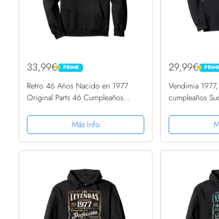
33,99€
29,99€
PRIME
PRIM
PRIME
PRIME
Retro 46 Años Nacido en 1977
Vendimia 1977,
Original Parts 46 Cumpleaños
cumpleaños Su
Sudadera con Capucha
Más Info
M