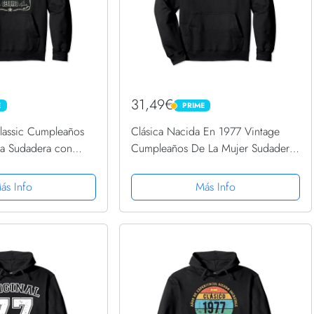
31,49€
E
PRIME
PRIME
lassic Cumpleaños
Clásica Nacida En 1977 Vintage
da Sudadera con
Cumpleaños De La Mujer Sudadera
con Capucha
ás Info
Más Info