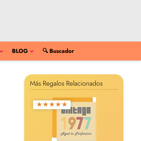
BLOG
🔍 Buscador
Más Regalos Relacionados
★
★
★
★
★