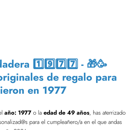
era 1️⃣9️⃣7️⃣7️⃣ - 🎁🥳
originales de regalo para
ieron en 1977
el
año: 1977
o la
edad de 49 años
, has aterrizado
rsonalizad@s para el cumpleañero/a en el que andas