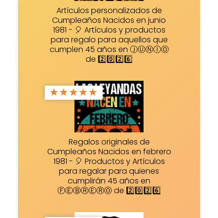
Artículos personalizados de
Cumpleaños Nacidos en junio
1981 - 🎈 Artículos y productos
para regalo para aquellos que
cumplen 45 años en ⒿⓊⓃⒾⓄ
de 2️⃣0️⃣2️⃣6️⃣
★
★
★
★
★
Regalos originales de
Cumpleaños Nacidos en febrero
1981 - 🎈 Productos y Artículos
para regalar para quienes
cumplirán 45 años en
ⒻⒺⒷⓇⒺⓇⓄ de 2️⃣0️⃣2️⃣6️⃣