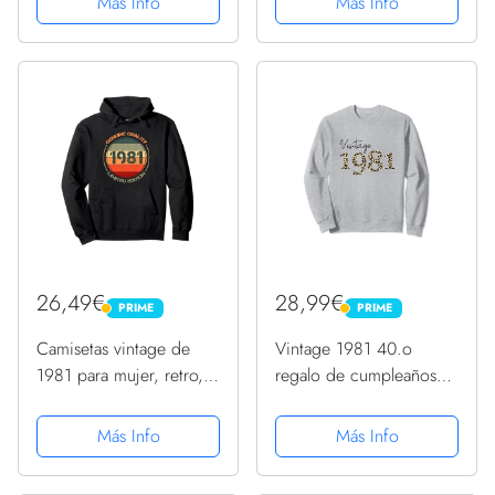
Más Info
Más Info
Capucha
26,49€
28,99€
PRIME
PRIME
PRIME
PRIME
Camisetas vintage de
Vintage 1981 40.o
1981 para mujer, retro,
regalo de cumpleaños
divertidas, cumpleaños
para mujer con Sudadera
de 1981 Sudadera con
Más Info
Más Info
Capucha