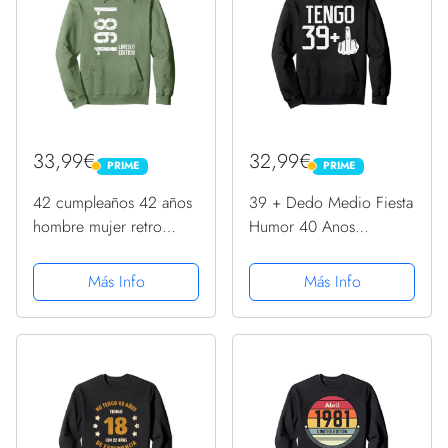
33,99€
32,99€
PRIME
PRIME
PRIME
PRIME
42 cumpleaños 42 años
39 + Dedo Medio Fiesta
hombre mujer retro
Humor 40 Anos
vintage 1981 regalo
Cumpleanos Regalo
Sudadera con Capucha
Sudadera con Capucha
Más Info
Más Info