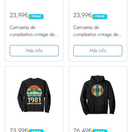
23,99€
23,99€
PRIME
PRIME
PRIME
PRIME
Camisetas de
Camisetas de
cumpleaños vintage de
cumpleaños vintage de
1981 para hombre,
1981 para hombre,
divertidas cumpleaños
divertidas cumpleaños
Más Info
Más Info
de 1981 Sudadera
de 1981 Sudadera
23,99€
26,49€
PRIME
PRIME