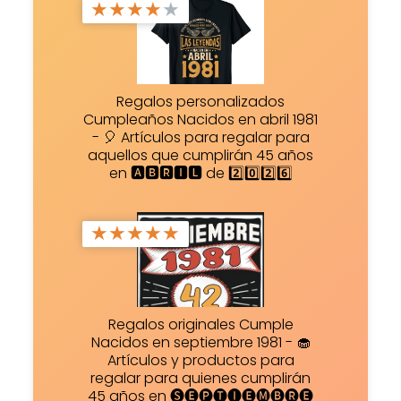
★
★
★
★
★
Regalos personalizados
Cumpleaños Nacidos en abril 1981
- 🎈 Artículos para regalar para
aquellos que cumplirán 45 años
en 🅰🅱🆁🅸🅻 de 2️⃣0️⃣2️⃣6️⃣
★
★
★
★
★
Regalos originales Cumple
Nacidos en septiembre 1981 - 🧁
Artículos y productos para
regalar para quienes cumplirán
45 años en 🅢🅔🅟🅣🅘🅔🅜🅑🅡🅔