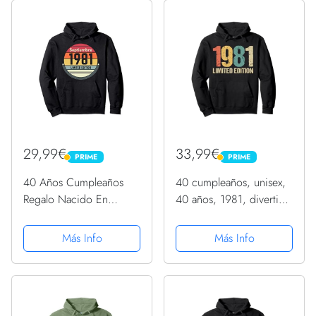
29,99€
33,99€
PRIME
PRIME
PRIME
PRIME
40 Años Cumpleaños
40 cumpleaños, unisex,
Regalo Nacido En
40 años, 1981, divertido
Septiembre 1981 Mujer
regalo Sudadera con
Sudadera con Capucha
Capucha
Más Info
Más Info