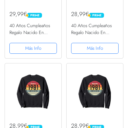
29,99€
28,99€
PRIME
PRIME
PRIME
PRIME
40 Años Cumpleaños
40 Años Cumpleaños
Regalo Nacido En
Regalo Nacido En
Agosto 1981 Mujer
Noviembre 1981 Mujer
Sudadera con Capucha
Sudadera
Más Info
Más Info
28,99€
28,99€
PRIME
PRIME