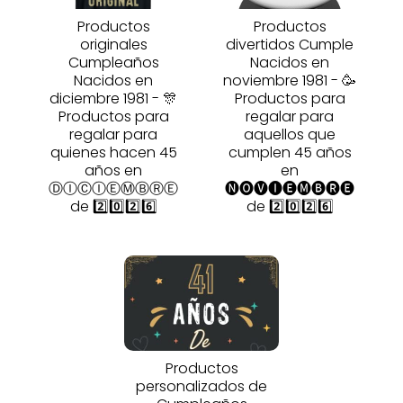
Productos
Productos
originales
divertidos Cumple
Cumpleaños
Nacidos en
Nacidos en
noviembre 1981 - 🥳
diciembre 1981 - 🎊
Productos para
Productos para
regalar para
regalar para
aquellos que
quienes hacen 45
cumplen 45 años
años en
en
ⒹⒾⒸⒾⒺⓂⒷⓇⒺ
🅝🅞🅥🅘🅔🅜🅑🅡🅔
de 2️⃣0️⃣2️⃣6️⃣
de 2️⃣0️⃣2️⃣6️⃣
Productos
personalizados de