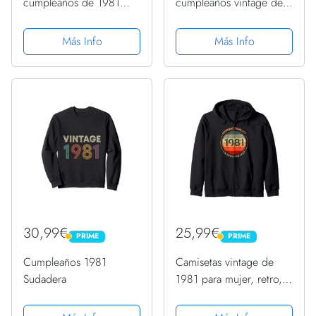
cumpleaños de 1981
cumpleaños vintage de
para mujer, divertidas
1981 para hombre,
camisetas de
divertidas cumpleaños
Más Info
Más Info
cumpleaños de 1981
de 1981 Sudadera
Sudadera con Capucha
30,99€
25,99€
PRIME
PRIME
PRIME
PRIME
Cumpleaños 1981
Camisetas vintage de
Sudadera
1981 para mujer, retro,
divertidas, cumpleaños
de 1981 Sudadera con