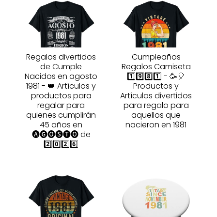
Regalos divertidos
Cumpleaños
de Cumple
Regalos Camiseta
Nacidos en agosto
1️⃣9️⃣8️⃣1️⃣ - 🥳🎈
1981 - 👑 Artículos y
Productos y
productos para
Artículos divertidos
regalar para
para regalo para
quienes cumplirán
aquellos que
45 años en
nacieron en 1981
🅐🅖🅞🅢🅣🅞 de
2️⃣0️⃣2️⃣6️⃣