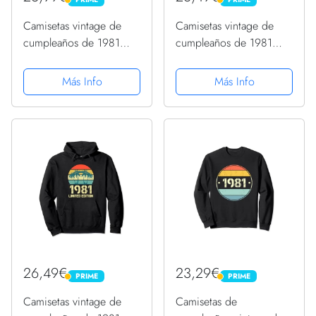
PRIME
PRIME
Camisetas vintage de
Camisetas vintage de
cumpleaños de 1981
cumpleaños de 1981
para mujer, divertidas
para mujer, divertidas
camisetas de
camisetas de
Más Info
Más Info
cumpleaños de 1981
cumpleaños de 1981
Sudadera
Sudadera con Capucha
26,49€
23,29€
PRIME
PRIME
PRIME
PRIME
Camisetas vintage de
Camisetas de