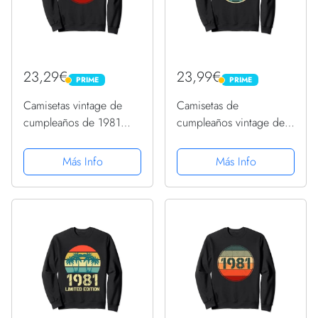
23,29€
23,99€
PRIME
PRIME
PRIME
PRIME
Camisetas vintage de
Camisetas de
cumpleaños de 1981
cumpleaños vintage de
para mujer, divertidas
1981 para hombre,
camisetas de
divertidas cumpleaños
Más Info
Más Info
cumpleaños de 1981
de 1981 Sudadera
Sudadera