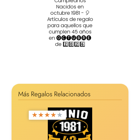
Cumpleaños
Nacidos en
octubre 1981 - 🎈
Artículos de regalo
para aquellos que
cumplen 45 años
en 🅞🅒🅣🅤🅑🅡🅔
de 2️⃣0️⃣2️⃣6️⃣
Más Regalos Relacionados
★
★
★
★
★