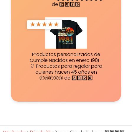
de 2️⃣0️⃣2️⃣6️⃣
★
★
★
★
★
Productos personalizados de
Cumple Nacidos en enero 1981 -
🎈 Productos para regalar para
quienes hacen 45 años en
ⒺⓃⒺⓇⓄ de 2️⃣0️⃣2️⃣6️⃣