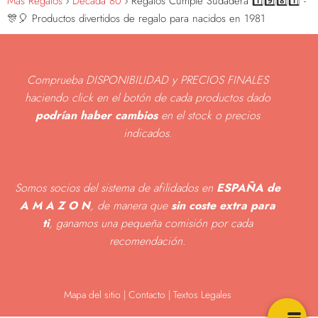
Más Regalos
Década 80
Regalos Cumple Sudadera 1️⃣9️⃣8️⃣1️⃣ -
🎊🎈 Productos divertidos de regalo para nacidos en 1981
Comprueba DISPONIBILIDAD y PRECIOS FINALES
haciendo click en el botón de cada productos dado
podrían haber cambios
en el stock o precios
indicados
.
Somos socios del sistema de afilidados en
ESPAÑA de
A M A Z O N
, de manera que
sin coste extra para
ti
, ganamos una pequeña comisión por cada
recomendación.
Mapa del sitio
|
Contacto | Textos Legales