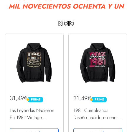
MIL NOVECIENTOS OCHENTA Y UN
🙌🙌🙌
31,49€
31,49€
PRIME
PRIME
PRIME
PRIME
Las Leyendas Nacieron
1981 Cumpleaños
En 1981 Vintage
Diseño nacido en enero
Original Cumpleaños
de 1981 Sudadera con
Sudadera con Capucha
Capucha