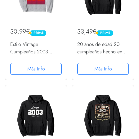
30,99€
33,49€
PRIME
PRIME
PRIME
PRIME
Estilo Vintage
20 años de edad 20
Cumpleaños 2003
cumpleaños hecho en
Sudadera
2003 niños y niñas
Sudadera con Capucha
Más Info
Más Info