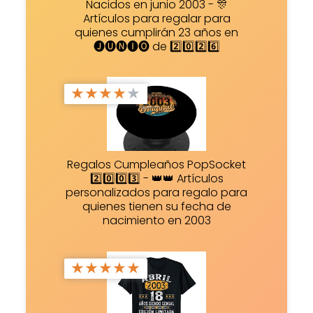
Nacidos en junio 2003 - 🎊
Artículos para regalar para
quienes cumplirán 23 años en
🅙🅤🅝🅘🅞 de 2️⃣0️⃣2️⃣6️⃣
★
★
★
★
★
Regalos Cumpleaños PopSocket
2️⃣0️⃣0️⃣3️⃣ - 👑👑 Artículos
personalizados para regalo para
quienes tienen su fecha de
nacimiento en 2003
★
★
★
★
★