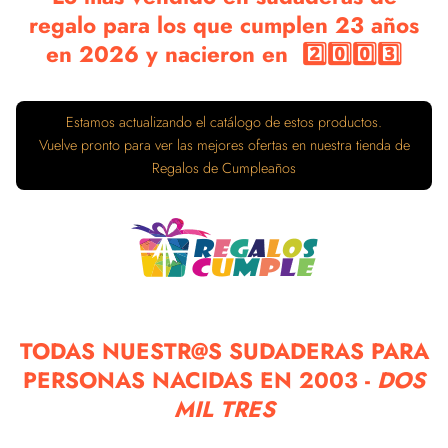
regalo para los que cumplen 23 años
en 2026 y nacieron en 2️⃣0️⃣0️⃣3️⃣
Estamos actualizando el catálogo de estos productos.
Vuelve pronto para ver las mejores ofertas en nuestra tienda de
Regalos de Cumpleaños
TODAS NUESTR@S SUDADERAS PARA
PERSONAS NACIDAS EN 2003 -
DOS
MIL TRES