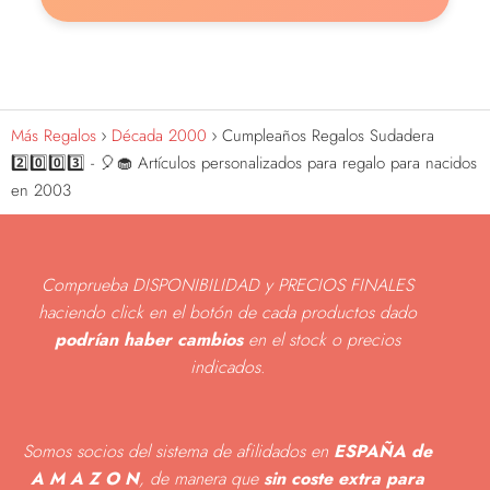
Más Regalos
Década 2000
Cumpleaños Regalos Sudadera
2️⃣0️⃣0️⃣3️⃣ - 🎈🧁 Artículos personalizados para regalo para nacidos
en 2003
Comprueba DISPONIBILIDAD y PRECIOS FINALES
haciendo click en el botón de cada productos dado
podrían haber cambios
en el stock o precios
indicados
.
Somos socios del sistema de afilidados en
ESPAÑA de
A M A Z O N
, de manera que
sin coste extra para