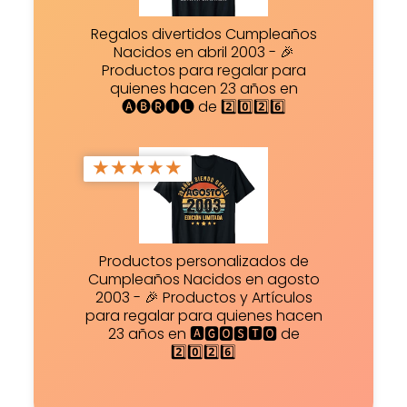
Regalos divertidos Cumpleaños
Nacidos en abril 2003 - 🎉
Productos para regalar para
quienes hacen 23 años en
🅐🅑🅡🅘🅛 de 2️⃣0️⃣2️⃣6️⃣
★
★
★
★
★
Productos personalizados de
Cumpleaños Nacidos en agosto
2003 - 🎉 Productos y Artículos
para regalar para quienes hacen
23 años en 🅰🅶🅾🆂🆃🅾 de
2️⃣0️⃣2️⃣6️⃣