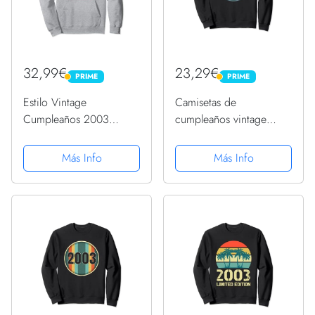
32,99€
23,29€
PRIME
PRIME
PRIME
PRIME
Estilo Vintage
Camisetas de
Cumpleaños 2003
cumpleaños vintage
Sudadera con Capucha
2003 para hombres
divertidos cumpleaños
Más Info
Más Info
2003 Sudadera