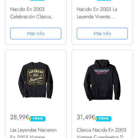
Nacido En 2003
Nacido En 2003 La
Celebración Clásica
Leyenda Vivente
Años 00 18 Cumpleaños
Cumpleaños Sudadera
Sudadera con Capucha
Más Info
Más Info
28,99€
31,49€
PRIME
PRIME
PRIME
PRIME
Las Leyendas Nacieron
Clásica Nacida En 2003
En 2003 Vintage
Vintage Cumpleaños De