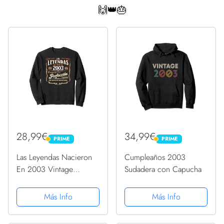
🙌👑🎂
28,99€
34,99€
PRIME
PRIME
PRIME
PRIME
Las Leyendas Nacieron
Cumpleaños 2003
En 2003 Vintage
Sudadera con Capucha
Original Cumpleaños
Sudadera
Más Info
Más Info