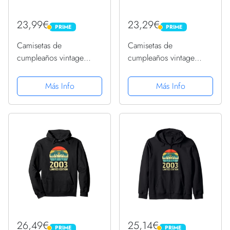
23,99€
23,29€
PRIME
PRIME
PRIME
PRIME
Camisetas de
Camisetas de
cumpleaños vintage
cumpleaños vintage
2003 para hombres
2003 para hombres
divertidos cumpleaños
divertidos cumpleaños
Más Info
Más Info
2003 Sudadera
2003 Sudadera
26,49€
25,14€
PRIME
PRIME
PRIME
PRIME