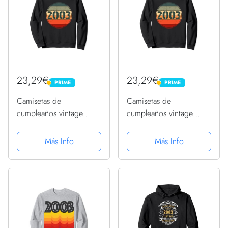
23,29€
23,29€
PRIME
PRIME
PRIME
PRIME
Camisetas de
Camisetas de
cumpleaños vintage
cumpleaños vintage
2003 para mujer
2003 para mujer
divertidas cumpleaños
divertidas cumpleaños
Más Info
Más Info
2003 Sudadera
2003 Sudadera