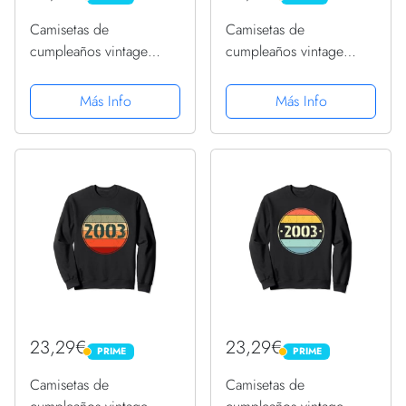
Camisetas de
Camisetas de
cumpleaños vintage
cumpleaños vintage
2003 para hombres
2003 para hombres
divertidos cumpleaños
divertidos cumpleaños
Más Info
Más Info
2003 Sudadera con
2003 Sudadera con
Capucha
Capucha
23,29€
23,29€
PRIME
PRIME
PRIME
PRIME
Camisetas de
Camisetas de