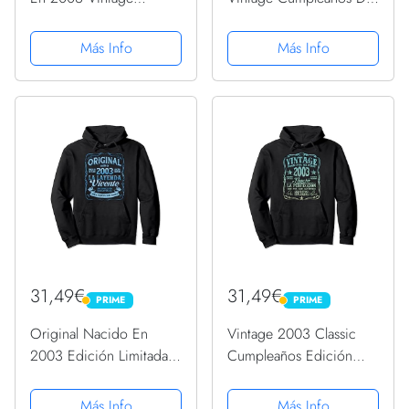
Cumpleaños Sudadera
La Mujer Sudadera con
Capucha
Más Info
Más Info
31,49€
31,49€
PRIME
PRIME
PRIME
PRIME
Original Nacido En
Vintage 2003 Classic
2003 Edición Limitada
Cumpleaños Edición
Cumpleaños Sudadera
Limitada Sudadera con
con Capucha
Capucha
Más Info
Más Info