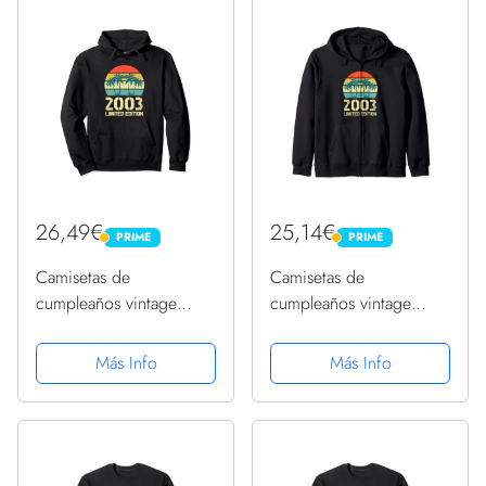
26,49€
25,14€
PRIME
PRIME
PRIME
PRIME
Camisetas de
Camisetas de
cumpleaños vintage
cumpleaños vintage
2003 para mujer
2003 para mujer
divertidas cumpleaños
divertidas cumpleaños
Más Info
Más Info
2003 Sudadera con
2003 Sudadera con
Capucha
Capucha