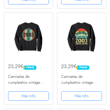
2003 Sudadera con
2003 Sudadera con
Capucha
Capucha
23,29€
23,29€
PRIME
PRIME
PRIME
PRIME
Camisetas de
Camisetas de
cumpleaños vintage
cumpleaños vintage
2003 para mujer
2003 para mujer
divertidas cumpleaños
divertidas cumpleaños
Más Info
Más Info
2003 Sudadera
2003 Sudadera