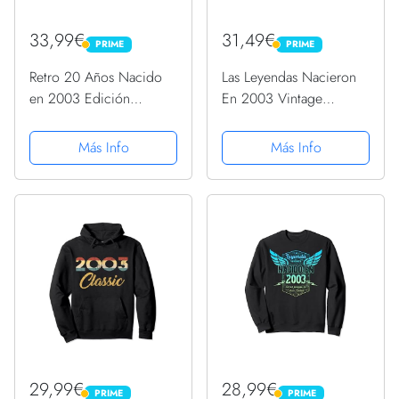
33,99€
31,49€
PRIME
PRIME
PRIME
PRIME
Retro 20 Años Nacido
Las Leyendas Nacieron
en 2003 Edición
En 2003 Vintage
Limitada 20 Cumpleaños
Original Cumpleaños
Sudadera con Capucha
Sudadera con Capucha
Más Info
Más Info
29,99€
28,99€
PRIME
PRIME
PRIME
PRIME