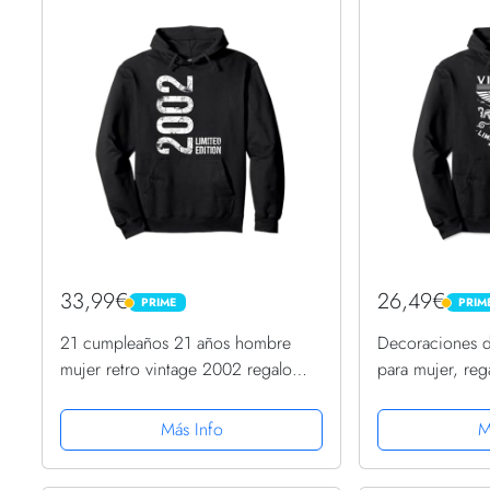
33,99€
26,49€
PRIME
PRIM
PRIME
PRIME
21 cumpleaños 21 años hombre
Decoraciones 
mujer retro vintage 2002 regalo
para mujer, re
Sudadera con Capucha
21 Sudadera c
Más Info
M