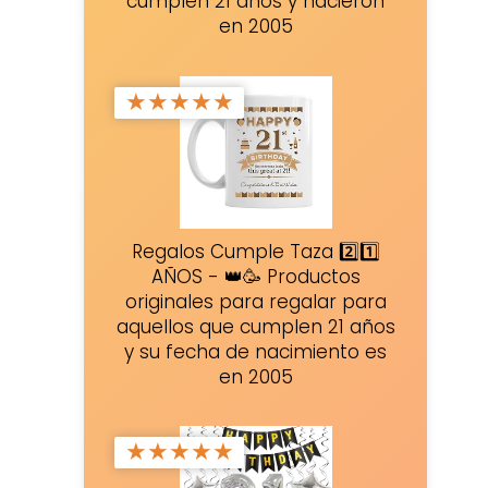
cumplen 21 años y nacieron
en 2005
★
★
★
★
★
Regalos Cumple Taza 2️⃣1️⃣
AÑOS - 👑🥳 Productos
originales para regalar para
aquellos que cumplen 21 años
y su fecha de nacimiento es
en 2005
★
★
★
★
★