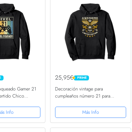
25,95€
E
PRIME
PRIME
loqueado Gamer 21
Decoración vintage para
ertido Chico
cumpleaños número 21 para
Capucha
hombre, divertido cumpleaños 21
Sudadera con Capucha
ás Info
Más Info