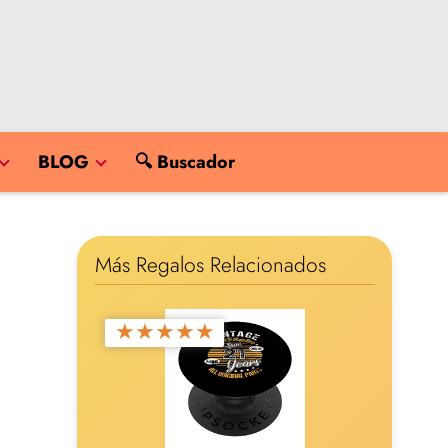
BLOG
🔍 Buscador
Más Regalos Relacionados
★
★
★
★
★