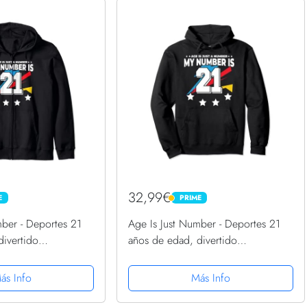
32,99€
E
PRIME
PRIME
mber - Deportes 21
Age Is Just Number - Deportes 21
divertido
años de edad, divertido
 Sudadera con
cumpleaños 21 Sudadera con
Capucha
ás Info
Más Info