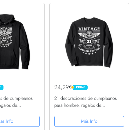
24,29€
E
PRIME
PRIME
es de cumpleaños
21 decoraciones de cumpleaños
egalos de
para hombre, regalos de
 Sudadera con
cumpleaños 21 Sudadera
ás Info
Más Info