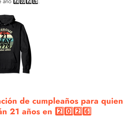
año 2️⃣0️⃣2️⃣6️⃣.
tación de cumpleaños para quien
 21 años en 2️⃣0️⃣2️⃣6️⃣