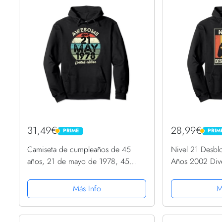
31,49€
28,99€
PRIME
PRIM
PRIME
PRIME
Camiseta de cumpleaños de 45
Nivel 21 Desb
años, 21 de mayo de 1978, 45
Años 2002 Div
cumpleaños Sudadera con Capucha
Sudadera con 
Más Info
M