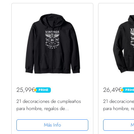
25,99€
26,49€
PRIME
PRIM
PRIME
PRIME
21 decoraciones de cumpleaños
21 decoracion
para hombre, regalos de
para hombre, r
cumpleaños 21 Sudadera con
cumpleaños 21
Capucha
Capucha
Más Info
M