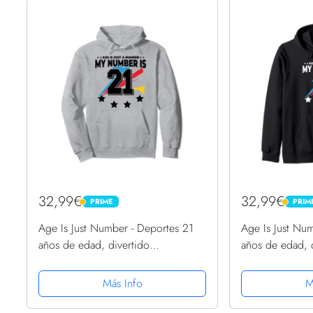
32,99€
32,99€
PRIME
PRIM
PRIME
PRIME
Age Is Just Number - Deportes 21
Age Is Just Nu
años de edad, divertido
años de edad, 
cumpleaños 21 Sudadera con
cumpleaños 21
Capucha
Capucha
Más Info
M