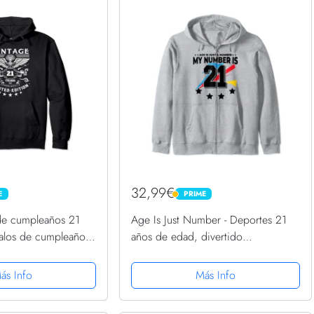
32,99€
E
PRIME
PRIME
de cumpleaños 21
Age Is Just Number - Deportes 21
galos de cumpleaños
años de edad, divertido
on Capucha
cumpleaños 21 Sudadera con
Capucha
ás Info
Más Info