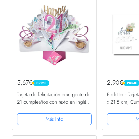
5,67€
2,90€
PRIME
PRIME
PRIME
PRIME
Tarjeta de felicitación emergente de
Forletter - Tarje
21 cumpleaños con texto en inglés
x 21'5 cm, Cum
"Second Nature"
Más Info
M