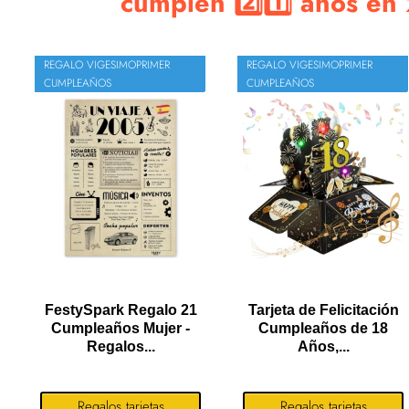
cumplen 2️⃣1️⃣ años e
REGALO VIGESIMOPRIMER
REGALO VIGESIMOPRIMER
CUMPLEAÑOS
CUMPLEAÑOS
FestySpark Regalo 21
Tarjeta de Felicitación
Cumpleaños Mujer -
Cumpleaños de 18
Regalos...
Años,...
Regalos tarjetas
Regalos tarjetas