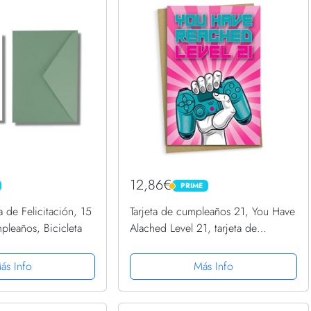
12,86€
PRIME
PRIME
ta de Felicitación, 15
Tarjeta de cumpleaños 21, You Have
pleaños, Bicicleta
Alached Level 21, tarjeta de
felicitación para jugadores de
veintiún años, regalo de
ás Info
Más Info
cumpleaños para hijo o hija
adultos,...