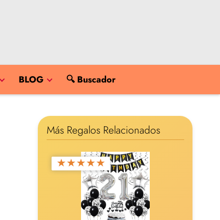
BLOG
🔍 Buscador
Más Regalos Relacionados
★
★
★
★
★