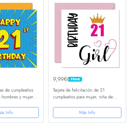
9,99€
PRIME
PRIME
etas de cumpleaños
Tarjeta de felicitación de 21
 hombres y mujeres,
cumpleaños para mujer, niña de
, tarjetas de
cumpleaños, tarjetas de feliz
e 145 mmx145 mm,
cumpleaños para mujer de 21 años,
ás Info
Más Info
itación de 21...
hija, hermana, nieta, prima,...