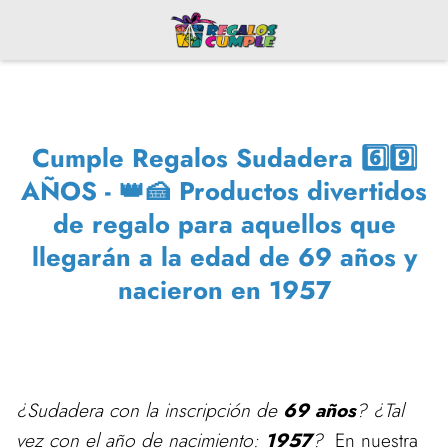
Cumple Regalos Sudadera 6️⃣9️⃣
AÑOS - 👑🍰 Productos divertidos
de regalo para aquellos que
llegarán a la edad de 69 años y
nacieron en 1957
¿Sudadera con la inscripción de
69 años
? ¿Tal
vez con el año de nacimiento:
1957
?
En nuestra