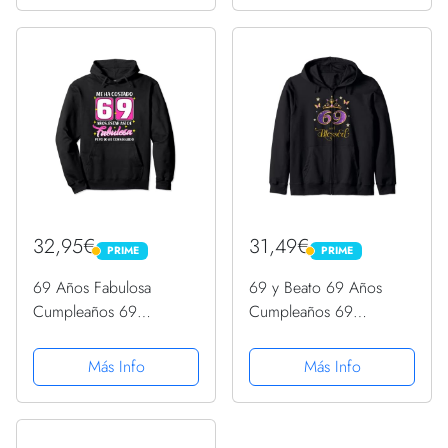
32,95€
31,49€
PRIME
PRIME
PRIME
PRIME
69 Años Fabulosa
69 y Beato 69 Años
Cumpleaños 69
Cumpleaños 69
Sudadera con Capucha
Sudadera con Capucha
Más Info
Más Info