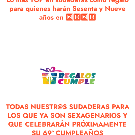
para quienes harán Sesenta y Nueve
años en 2️⃣0️⃣2️⃣6️⃣
TODAS NUESTR@S SUDADERAS PARA
LOS QUE YA SON SEXAGENARIOS Y
QUE CELEBRARÁN PRÓXIMAMENTE
SU 69º CUMPLEAÑOS