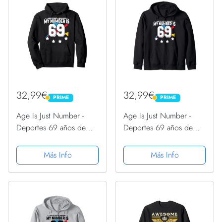
32,99€
32,99€
PRIME
PRIME
PRIME
PRIME
Age Is Just Number -
Age Is Just Number -
Deportes 69 años de
Deportes 69 años de
edad, divertido
edad, divertido
cumpleaños 69
cumpleaños 69
Más Info
Más Info
Sudadera con Capucha
Sudadera con Capucha