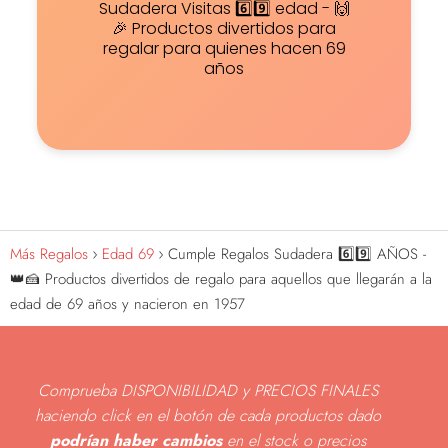
Sudadera Visitas 6️⃣9️⃣ edad - 🙌
🎉 Productos divertidos para
regalar para quienes hacen 69
años
Más Regalos
Edad 69
Cumple Regalos Sudadera 6️⃣9️⃣ AÑOS -
👑🍰 Productos divertidos de regalo para aquellos que llegarán a la
edad de 69 años y nacieron en 1957
Comprueba DISPONIBILIDAD y PRECIOS FINALES
haciendo click en el botón de cada productos dado
podrían haber cambios
en el stock o precios