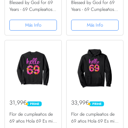
Blessed by God for 69
Blessed by God for 69
Years - 69 Cumpleaños
Years - 69 Cumpleaños
69 Sudadera con
69 Sudadera
Capucha
Más Info
Más Info
31,99€
33,99€
PRIME
PRIME
PRIME
PRIME
Flor de cumpleaños de
Flor de cumpleaños de
69 años Hola 69 Es mi
69 años Hola 69 Es mi
cumpleaños 69
cumpleaños 69