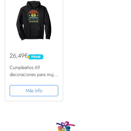
26,49€
PRIME
PRIME
Cumpleaños 69
decoraciones para mujer
69 cumpleaños 69
cumpleaños Sudadera
Más Info
con Capucha