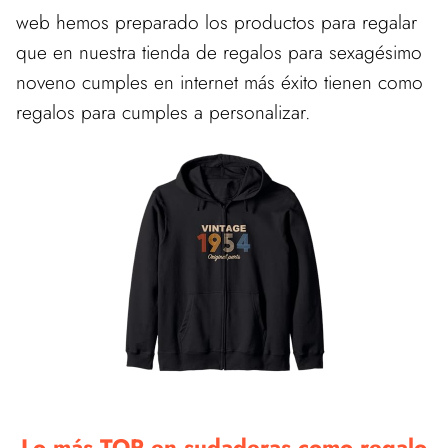
web hemos preparado los productos para regalar
que en nuestra tienda de regalos para sexagésimo
noveno cumples en internet más éxito tienen como
regalos para cumples a personalizar.
Lo más TOP en sudaderas como regalo