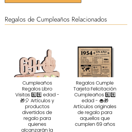
Regalos de Cumpleaños Relacionados
Cumpleaños
Regalos Cumple
Regalos Libro
Tarjeta Felicitación
Visitas 6️⃣9️⃣ edad -
Cumpleaños 6️⃣9️⃣
🎁🎈 Artículos y
edad - 🧁🎁
productos
Artículos originales
divertidos de
de regalo para
regalo para
aquellos que
quienes
cumplen 69 años
alcanzarán la