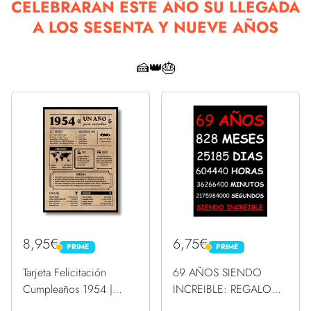
CELEBRARÁN ESTE AÑO SU LLEGADA
A LOS SESENTA Y NUEVE AÑOS
🍰👑🎂
8,95€
6,75€
PRIME
PRIME
PRIME
PRIME
Tarjeta Felicitación
69 AÑOS SIENDO
Cumpleaños 1954 |
INCREIBLE: REGALO
Regalo de Cumpleaños |
HOMBRE O MUJER 69