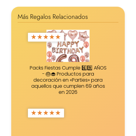
Más Regalos Relacionados
★
★
★
★
★
Packs Fiestas Cumple 6️⃣9️⃣ AÑOS
- 🎂🧁 Productos para
decoración en «Parties» para
aquellos que cumplen 69 años
en 2026
★
★
★
★
★