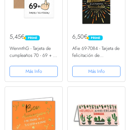
5,45€
6,50€
PRIME
PRIME
PRIME
PRIME
WenmthG - Tarjeta de
Afie 69-7084 - Tarjeta de
cumpleaños 70 - 69 + 1 -
felicitación de
Divertida tarjeta de
cumpleaños para un
cumpleaños con dedo
hombre, fantástico fuego
Más Info
Más Info
medio - Regalo para
artificial, dorado y
mujer, hombre - Happy
negro, fabricada en
birthday - Regalos...
Francia