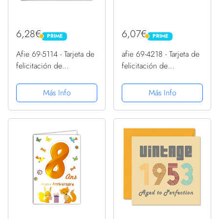
6,28€
6,07€
PRIME
PRIME
PRIME
PRIME
Afie 69-5114 - Tarjeta de
afie 69-4218 - Tarjeta de
felicitación de
felicitación de
cumpleaños para una
cumpleaños con
persona en oro, diseño
lentejuelas de cactus y
Más Info
Más Info
de confeti, color dorado
plantas, diseño de
brillante
triángulo, diseño de
piedra zigzag, brillante