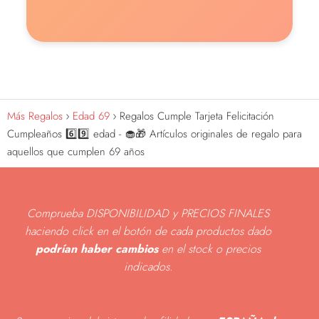
Más Regalos
Edad 69
Regalos Cumple Tarjeta Felicitación
Cumpleaños 6️⃣9️⃣ edad - 🧁🎁 Artículos originales de regalo para
aquellos que cumplen 69 años
Comprueba DISPONIBILIDAD y PRECIOS FINALES
haciendo click en el botón de cada productos dado
podrían haber cambios
en el stock o precios
indicados
.