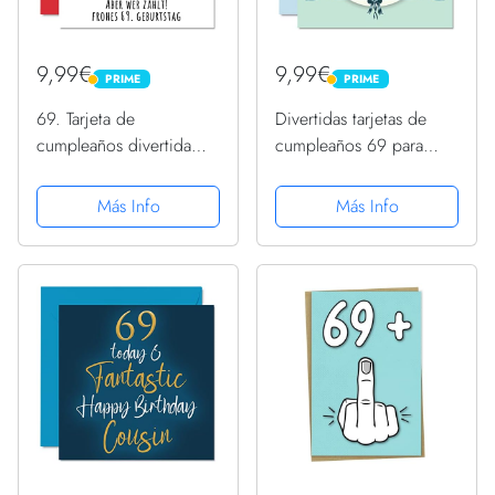
9,99€
9,99€
PRIME
PRIME
PRIME
PRIME
69. Tarjeta de
Divertidas tarjetas de
cumpleaños divertida
cumpleaños 69 para
para niños y niñas, con
hombres, globos de
texto en alemán "Ihn
cumpleaños, tarjeta de
Más Info
Más Info
You" (25202 días)
feliz cumpleaños para
papá, tía, tío, niñera,
primo, abuelo, abuela,
145...