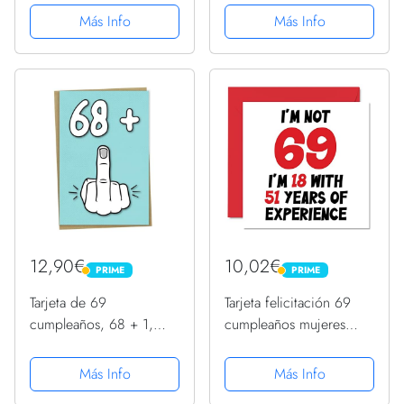
Año de Nacimiento
AÑOS DE
Más Info
Más Info
1954 | Póster
CUMPLEAÑOS
Cumpleaños Vintage |
ORIGINAL Y DIVERTIDO
69 cumpleaños hombre |
, CUADERNO DE
69 cumpleaños mujer...
APUNTES O AGENDA,
DIARIO, LEBRETA DE
NOTAS..
12,90€
10,02€
PRIME
PRIME
PRIME
PRIME
Tarjeta de 69
Tarjeta felicitación 69
cumpleaños, 68 + 1,
cumpleaños mujeres
divertida tarjeta de
hombres, no 69 años
cumpleaños para
experiencia, divertida
Más Info
Más Info
mujeres u hombres de
tarjeta felicitación