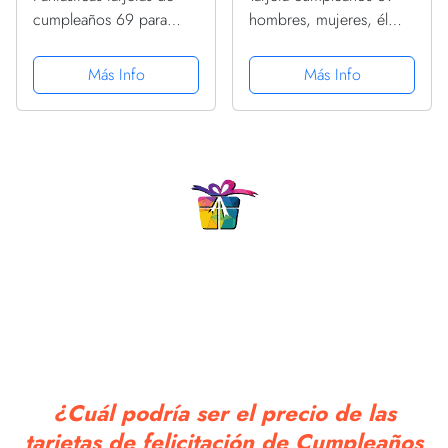
cumpleaños 69 para
hombres, mujeres, él
papá, 69 Today &
ella, fabricada en 1953,
Fantastic, tarjeta de feliz
todas piezas originales,
Más Info
Más Info
cumpleaños para papá
divertida tarjeta
de hijo e hija, regalos
cumpleaños 69 9
de cumpleaños para...
abuelo, abuelo, abuela,
mamá,...
¿Cuál podría ser el precio de las
tarjetas de felicitación de Cumpleaños