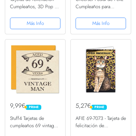
Cumpleaños, 3D Pop up
Cumpleaños para
Tarjetas de Cumpleaños,
Hombre o Mujer -
Tarjeta de Cumpleaños
Grande A4 21x30 cm
Más Info
Más Info
con Diseño de Pastel y
con Mucho Espacio para
Vela en 3D, Tarjeta de
Escribir - Incluye sobre
felicitación con...
(69 Años)
9,99€
5,27€
PRIME
PRIME
PRIME
PRIME
Stuff4 Tarjetas de
AFIE 69-7073 - Tarjeta de
cumpleaños 69 vintage
felicitación de
para hombres, 69 años,
cumpleaños, diseño de