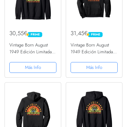
30,55€
31,45€
PRIME
PRIME
PRIME
PRIME
Vintage Born August
Vintage Born August
1949 Edición Limitada
1949 Edición Limitada
Fiesta de 74 cumpleaños
Fiesta de 74 cumpleaños
Sudadera con Capucha
Sudadera con Capucha
Más Info
Más Info