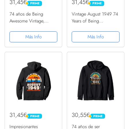
31,45€
31,45€
PRIME
PRIME
PRIME
PRIME
74 años de Being
Vintage August 1949 74
Awesome Vintage,
Years of Being
agosto de 1949, 74
Awesome, 74
cumpleaños Sudadera
cumpleaños Sudadera
Más Info
Más Info
con Capucha
con Capucha
31,45€
30,55€
PRIME
PRIME
PRIME
PRIME
Impresionantes
74 años de ser