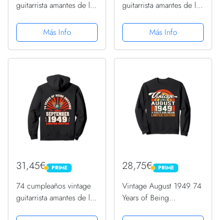
guitarrista amantes de la
guitarrista amantes de la
guitarra septiembre de
guitarra septiembre de
1949 Sudadera con
1949 Sudadera con
Más Info
Más Info
Capucha
Capucha
31,45€
28,75€
PRIME
PRIME
PRIME
PRIME
74 cumpleaños vintage
Vintage August 1949 74
guitarrista amantes de la
Years of Being
música septiembre de
Awesome, 74