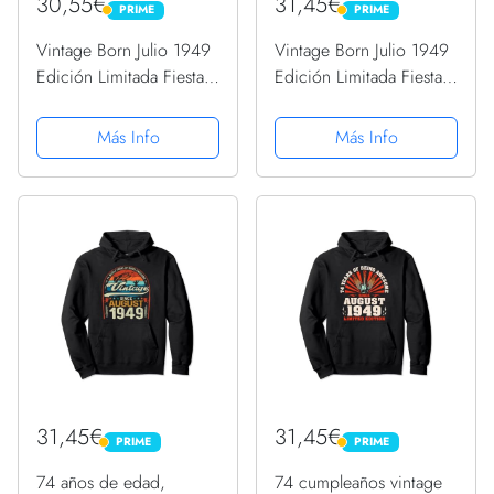
30,55€
31,45€
PRIME
PRIME
PRIME
PRIME
Vintage Born Julio 1949
Vintage Born Julio 1949
Edición Limitada Fiesta
Edición Limitada Fiesta
de 74 cumpleaños
de 74 cumpleaños
Sudadera con Capucha
Sudadera con Capucha
Más Info
Más Info
31,45€
31,45€
PRIME
PRIME
PRIME
PRIME
74 años de edad,
74 cumpleaños vintage