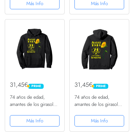
1949, 74 cumpleaños
1949, 74 cumpleaños
Más Info
Más Info
Sudadera con Capucha
Sudadera con Capucha
31,45€
31,45€
PRIME
PRIME
PRIME
PRIME
74 años de edad,
74 años de edad,
amantes de los girasoles,
amantes de los girasoles,
nacidos en agosto de
nacidos en agosto de
1949, 74 cumpleaños
1949, 74 cumpleaños
Más Info
Más Info
Sudadera con Capucha
Sudadera con Capucha