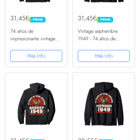
31,45€
31,45€
PRIME
PRIME
PRIME
PRIME
74 años de
Vintage septiembre
impresionante vintage
1949 - 74 años de
septiembre 1949 - 74
impresionante 74
cumpleaños Sudadera
cumpleaños Sudadera
Más Info
Más Info
con Capucha
con Capucha