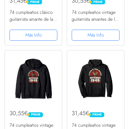
31,45€
30,55€
PRIME
PRIME
PRIME
PRIME
74 cumpleaños clásico
74 cumpleaños vintage
guitarrista amante de la
guitarrista amantes de la
música nacido en agosto
música septiembre de
de 1949 Sudadera con
1949 Sudadera con
Más Info
Más Info
Capucha
Capucha
30,55€
31,45€
PRIME
PRIME
PRIME
PRIME
74 cumpleaños vintage
74 cumpleaños vintage