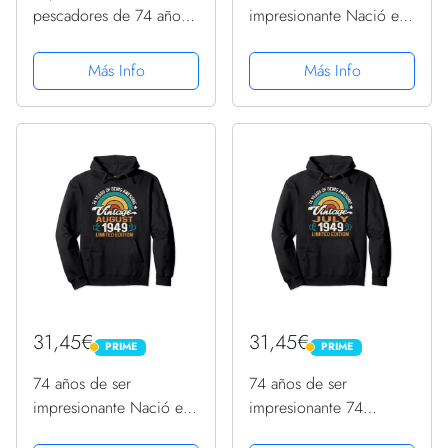
pescadores de 74 años
impresionante Nació en
nacidos en agosto de
agosto de 1949,
1949 74 cumpleaños
cumpleaños número 74
Más Info
Más Info
Sudadera con Capucha
Sudadera con Capucha
31,45€
31,45€
PRIME
PRIME
PRIME
PRIME
74 años de ser
74 años de ser
impresionante Nació en
impresionante 74
agosto de 1949,
cumpleaños nacido en