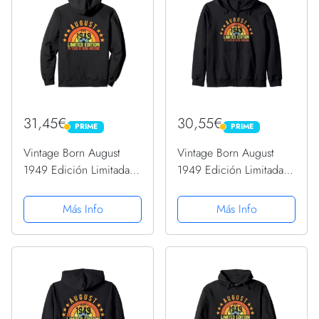
31,45€
30,55€
PRIME
PRIME
PRIME
PRIME
Vintage Born August
Vintage Born August
1949 Edición Limitada
1949 Edición Limitada
Fiesta de 74 cumpleaños
Fiesta de 74 cumpleaños
Sudadera con Capucha
Sudadera con Capucha
Más Info
Más Info