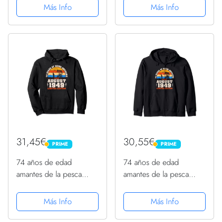
cumpleaños número 74
julio de 1949 Sudadera
Más Info
Más Info
Sudadera con Capucha
con Capucha
31,45€
30,55€
PRIME
PRIME
PRIME
PRIME
74 años de edad
74 años de edad
amantes de la pesca
amantes de la pesca
nacidos en agosto de
nacidos en agosto de
1949 - 74 cumpleaños
1949 - 74 cumpleaños
Más Info
Más Info
Sudadera con Capucha
Sudadera con Capucha