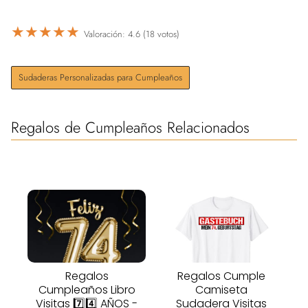
★
★
★
★
★
Valoración: 4.6 (18 votos)
Sudaderas Personalizadas para Cumpleaños
Regalos de Cumpleaños Relacionados
Regalos
Regalos Cumple
Cumpleaños Libro
Camiseta
Visitas 7️⃣4️⃣ AÑOS -
Sudadera Visitas