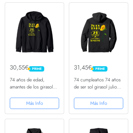
30,55€
31,45€
PRIME
PRIME
PRIME
PRIME
74 años de edad,
74 cumpleaños 74 años
amantes de los girasoles
de ser sol girasol julio
nacidos en julio de
1949 Sudadera con
1949, 74 cumpleaños
Capucha
Más Info
Más Info
Sudadera con Capucha