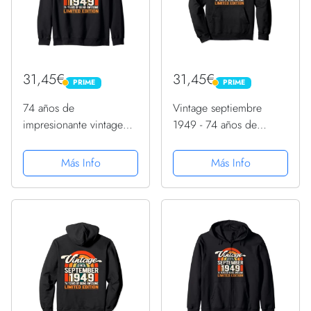
31,45€
31,45€
PRIME
PRIME
PRIME
PRIME
74 años de
Vintage septiembre
impresionante vintage
1949 - 74 años de
septiembre 1949 - 74
impresionante 74
cumpleaños Sudadera
cumpleaños Sudadera
Más Info
Más Info
con Capucha
con Capucha