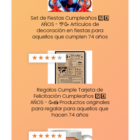
Set de Fiestas Cumpleaños 7️⃣4️⃣
AÑOS - 🎊🥳 Artículos de
decoración en fiestas para
aquellos que cumplen 74 años
★
★
★
★
★
Regalos Cumple Tarjeta de
Felicitación Cumpleaños 7️⃣4️⃣
AÑOS - 🥳🍰 Productos originales
para regalar para aquellos que
hacen 74 años
★
★
★
★
★