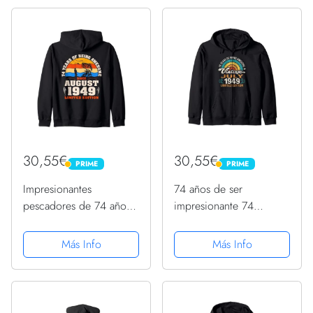
30,55€
30,55€
PRIME
PRIME
PRIME
PRIME
Impresionantes
74 años de ser
pescadores de 74 años
impresionante 74
nacidos en agosto de
cumpleaños nacido en
1949 74 cumpleaños
julio de 1949 Sudadera
Más Info
Más Info
Sudadera con Capucha
con Capucha