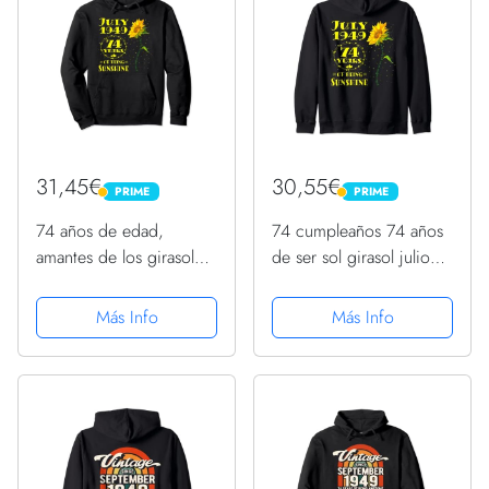
31,45€
30,55€
PRIME
PRIME
PRIME
PRIME
74 años de edad,
74 cumpleaños 74 años
amantes de los girasoles
de ser sol girasol julio
nacidos en julio de
1949 Sudadera con
1949, 74 cumpleaños
Capucha
Más Info
Más Info
Sudadera con Capucha