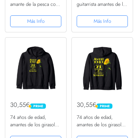
amante de la pesca con
guitarrista amantes de la
mosca, nacido en
guitarra agosto de 1949
agosto de 1949, 74
Sudadera con Capucha
Más Info
Más Info
cumpleaños Sudadera
con Capucha
30,55€
30,55€
PRIME
PRIME
PRIME
PRIME
74 años de edad,
74 años de edad,
amantes de los girasoles,
amantes de los girasoles,
nacidos en agosto de
nacidos en agosto de