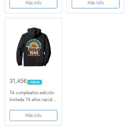
1949 Sudadera con
cumpleaños Sudadera
Más Info
Más Info
Capucha
31,45€
PRIME
PRIME
74 cumpleaños edición
limitada 74 años nacido
en agosto de 1949
Sudadera con Capucha
Más Info