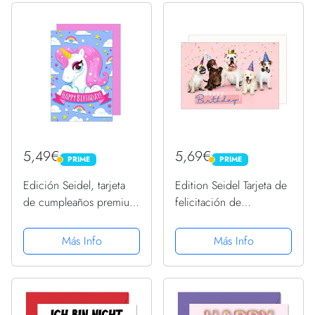
felicitación con...
5,49€
5,69€
PRIME
PRIME
PRIME
PRIME
Edición Seidel, tarjeta
Edition Seidel Tarjeta de
de cumpleaños premium
felicitación de
exclusiva para niños con
cumpleaños premium
sobre tarjeta de
con sobre Happy
Más Info
Más Info
felicitación cumpleaños
Birthday Tarjeta de
infantil cumpleaños niños
felicitación para hombre
niña niño una sola...
y mujer, tarjeta de
animales perro...