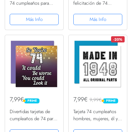
74 cumpleaños para
felicitación de 74
hombres, cumpleaños,
cumpleaños para marido,
cumpleaños, para
74 I Still Love You,
Más Info
Más Info
hombre de 74 años,
tarjeta de feliz
abuelo, padrastro, tío,
cumpleaños para marido
145 x 145 mm, setenta y
de esposa, 74 y 4 años
-20%
cuatro...
para...
7,99€
7,99€
9,99€
PRIME
PRIME
PRIME
PRIME
Divertidas tarjetas de
Tarjeta 74 cumpleaños
cumpleaños de 74 para
hombres, mujeres, él y
hombres y mujeres,Look
ella, fabricada en 1948,