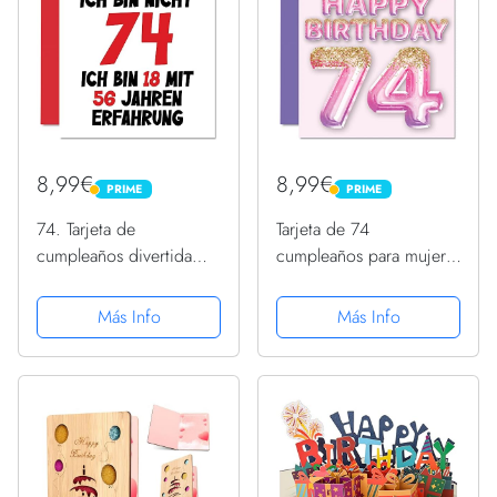
8,99€
8,99€
PRIME
PRIME
PRIME
PRIME
74. Tarjeta de
Tarjeta de 74
cumpleaños divertida
cumpleaños para mujer,
para niños y niñas, con
globos de purpurina
texto en alemán "Ich bin
rosa y morado, 145x145
Más Info
Más Info
18 und 56 Jahre
mm, setenta y cuatro
Erfahrung - Funny
setenta y cuatro tarjetas
Setenta y cuatro Setenta
de felicitación de regalo
y cuatro...