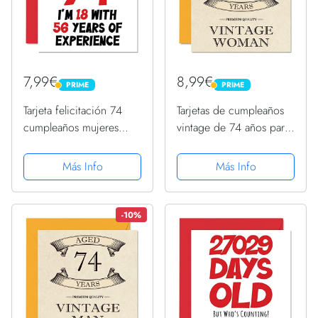
7,99€
8,99€
PRIME
PRIME
PRIME
PRIME
Tarjeta felicitación 74
Tarjetas de cumpleaños
cumpleaños mujeres
vintage de 74 años para
hombres, no 74 18 años
mujer, de 74 años,
con 56 años
divertida tarjeta de
Más Info
Más Info
experiencia, divertida
cumpleaños para mamá,
tarjeta felicitación setenta
hermana, esposa,
cuatro años mamá
abuelita, niñera, 145
-10%
papá...
mmx145...