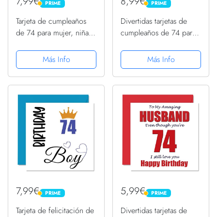
7,99€
8,99€
PRIME
PRIME
PRIME
PRIME
Tarjeta de cumpleaños
Divertidas tarjetas de
de 74 para mujer, niña
cumpleaños de 74 para
de cumpleaños, tarjetas
mujer, globos de
de felicitación para
cumpleaños, tarjeta de
Más Info
Más Info
mujer de 74 años,
feliz cumpleaños para
abuela y abuelita, tía,
papá, mamá, abuelo,
145 mm x 145 mm,
tarjetas de felicitación
setenta...
de...
7,99€
5,99€
PRIME
PRIME
PRIME
PRIME
Tarjeta de felicitación de
Divertidas tarjetas de