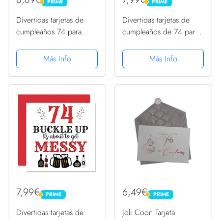
PRIME
PRIME
PRIME
PRIME
Divertidas tarjetas de
Divertidas tarjetas de
cumpleaños 74 para
cumpleaños de 74 para
hombres – Shapecloud
hombres y mujeres,
– Tarjeta de feliz
Reasons To – Tarjeta de
Más Info
Más Info
cumpleaños para papá,
feliz cumpleaños para
mamá, abuelo abuelo,
papá, mamá, tarjetas de
niñera, abuela, tío tía,...
felicitación de 145...
7,99€
6,49€
PRIME
PRIME
PRIME
PRIME
Divertidas tarjetas de
Joli Coon Tarjeta