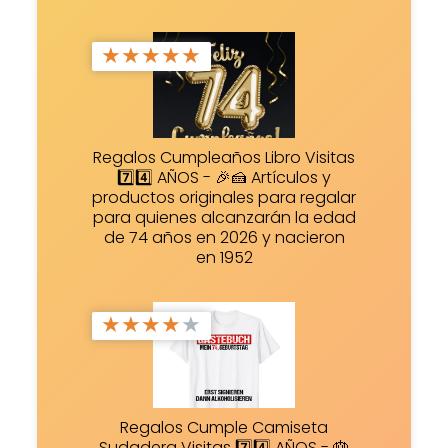
★
★
★
★
★
Regalos Cumpleaños Libro Visitas
7️⃣4️⃣ AÑOS - 🎉🍰 Artículos y
productos originales para regalar
para quienes alcanzarán la edad
de 74 años en 2026 y nacieron
en 1952
★
★
★
★
★
Regalos Cumple Camiseta
Sudadera Visitas 7️⃣4️⃣ AÑOS - 🎂