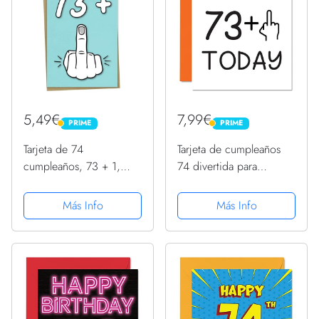
5,49€
7,99€
PRIME
PRIME
PRIME
PRIME
Tarjeta de 74
Tarjeta de cumpleaños
cumpleaños, 73 + 1,
74 divertida para
divertida tarjeta de
mujeres, novedosa
cumpleaños para
tarjeta de cumpleaños
Más Info
Más Info
mujeres u hombres de
para hombres, tarjetas
74 años
de cumpleaños groseras
para hombres, tarjetas
de...