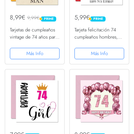
8,99€
5,99€
9,99€
PRIME
PRIME
PRIME
PRIME
Tarjetas de cumpleaños
Tarjeta felicitación 74
vintage de 74 años para
cumpleaños hombres,
hombres, de 74 años,
mujeres, él ella, 27029
divertida tarjeta de
días edad, divertida
Más Info
Más Info
cumpleaños para abuelo,
tarjeta cumpleaños
papá, marido, tío,
adultos setenta cuatro
tarjetas de felicitación...
setenta cuatro años...