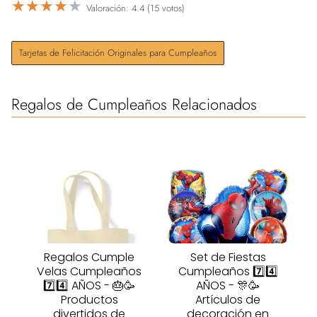
★
★
★
★
★
Valoración: 4.4 (15 votos)
Tarjetas de Felicitación Originales para Cumpleaños
Regalos de Cumpleaños Relacionados
Regalos Cumple
Set de Fiestas
Velas Cumpleaños
Cumpleaños 7️⃣4️⃣
7️⃣4️⃣ AÑOS - 🎂🥳
AÑOS - 🎊🥳
Productos
Artículos de
divertidos de
decoración en