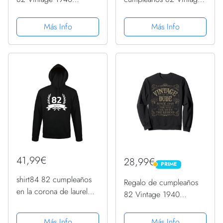
Envejecido 82 años
1940 Envejecido 82
regalo Sudadera con
años Sudadera
Más Info
Más Info
Capucha
41,99€
28,99€
PRIME
PRIME
shirt84 82 cumpleaños
Regalo de cumpleaños
en la corona de laurel
82 Vintage 1940
hombres con capucha,
Envejecido 82 años
Negro , S
regalo Sudadera
Más Info
Más Info