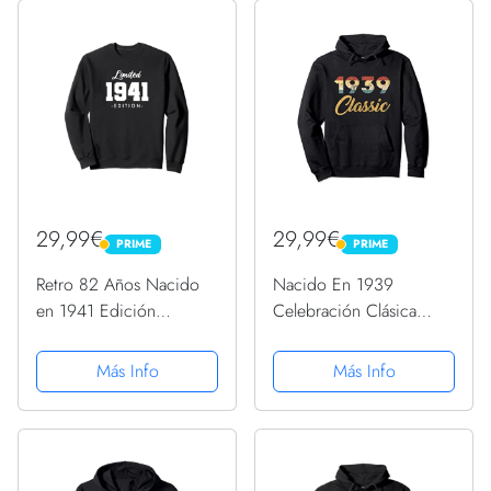
29,99€
29,99€
PRIME
PRIME
PRIME
PRIME
Retro 82 Años Nacido
Nacido En 1939
en 1941 Edición
Celebración Clásica
Limitada 82 Cumpleaños
Años 30 82 Cumpleaños
Sudadera
Sudadera con Capucha
Más Info
Más Info