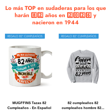
Lo más TOP en sudaderas para los que
harán 8️⃣2️⃣ años en 2️⃣0️⃣2️⃣6️⃣ y
nacieron en 1944
REGALO 82º CUMPLEAÑOS
REGALO 82º CUMPLEAÑOS
MUGFFINS Tazas 82
82 cumpleaños 82
Cumpleaños - En Español
cumpleaños hombre 82...