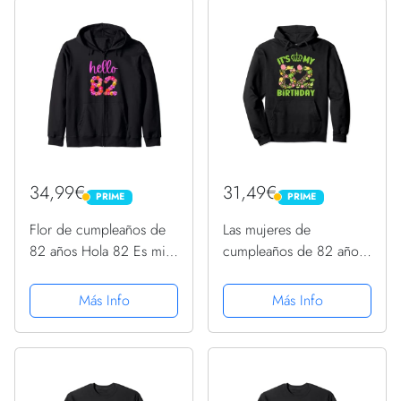
34,99€
31,49€
PRIME
PRIME
PRIME
PRIME
Flor de cumpleaños de
Las mujeres de
82 años Hola 82 Es mi
cumpleaños de 82 años
cumpleaños 82
florecen su cumpleaños
Sudadera con Capucha
82 Sudadera con
Más Info
Más Info
Capucha