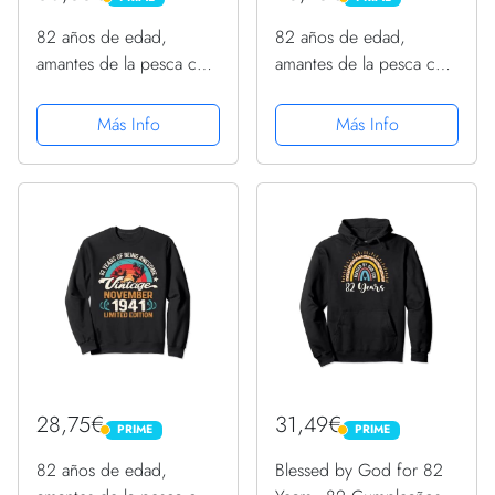
PRIME
PRIME
82 años de edad,
82 años de edad,
amantes de la pesca con
amantes de la pesca con
mosca, diciembre de
mosca, diciembre de
1941 - cumpleaños 82
1941 - cumpleaños 82
Más Info
Más Info
Sudadera con Capucha
Sudadera
28,75€
31,49€
PRIME
PRIME
PRIME
PRIME
82 años de edad,
Blessed by God for 82