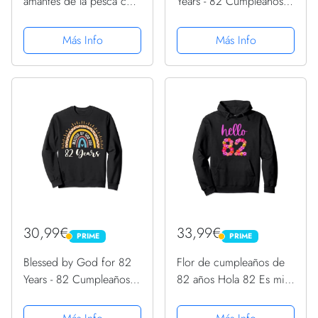
amantes de la pesca con
Years - 82 Cumpleaños
mosca, noviembre de
82 Sudadera con
1941 - cumpleaños 82
Capucha
Más Info
Más Info
Sudadera
30,99€
33,99€
PRIME
PRIME
PRIME
PRIME
Blessed by God for 82
Flor de cumpleaños de
Years - 82 Cumpleaños
82 años Hola 82 Es mi
82 Sudadera
cumpleaños 82
Sudadera con Capucha