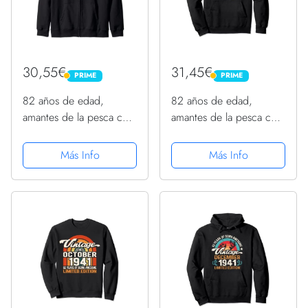
30,55€
31,45€
PRIME
PRIME
PRIME
PRIME
82 años de edad,
82 años de edad,
amantes de la pesca con
amantes de la pesca con
mosca, noviembre de
mosca, noviembre de
1941 - cumpleaños 82
1941 - cumpleaños 82
Más Info
Más Info
Sudadera con Capucha
Sudadera con Capucha