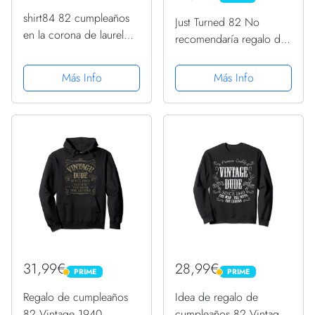
shirt84 82 cumpleaños
Just Turned 82 No
en la corona de laurel
recomendaría regalo de
sudadera con capucha
cumpleaños 82
para hombre, azul
Sudadera
Más Info
Más Info
marino, XXL
31,99€
28,99€
PRIME
PRIME
PRIME
PRIME
Regalo de cumpleaños
Idea de regalo de
82 Vintage 1940
cumpleaños 82 Vintage