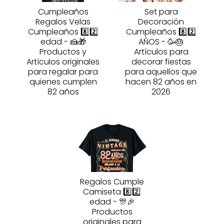
Cumpleaños
Set para
Regalos Velas
Decoración
Cumpleaños 8️⃣2️⃣
Cumpleaños 8️⃣2️⃣
edad - 🍰🎁
AÑOS - 🥳🎂
Productos y
Artículos para
Artículos originales
decorar fiestas
para regalar para
para aquellos que
quienes cumplen
hacen 82 años en
82 años
2026
Regalos Cumple
Camiseta 8️⃣2️⃣
edad - 🎊🎉
Productos
originales para