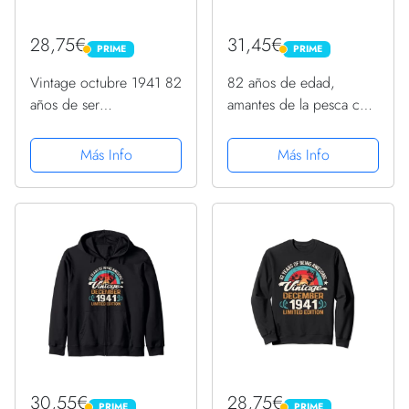
28,75€
31,45€
PRIME
PRIME
PRIME
PRIME
Vintage octubre 1941 82
82 años de edad,
años de ser
amantes de la pesca con
impresionante
mosca, diciembre de
cumpleaños 82
1941 - cumpleaños 82
Más Info
Más Info
Sudadera
Sudadera con Capucha
30,55€
28,75€
PRIME
PRIME