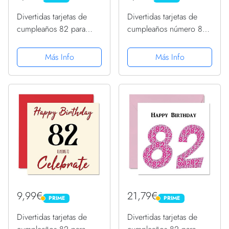
Divertidas tarjetas de
Divertidas tarjetas de
cumpleaños 82 para
cumpleaños número 82
hombres y mujeres,
para hombres y mujeres,
Look It, divertida tarjeta
con hebilla, tarjeta de
Más Info
Más Info
de cumpleaños para
feliz cumpleaños para
papá, mamá, bisabuelo,
papá, mamá, tarjetas de
abuelo, abuela, tía, tía,...
felicitación de 145...
9,99€
21,79€
PRIME
PRIME
PRIME
PRIME
Divertidas tarjetas de
Divertidas tarjetas de