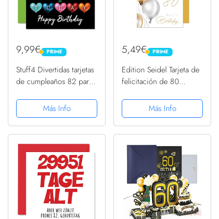
9,99€
5,49€
PRIME
PRIME
PRIME
PRIME
Stuff4 Divertidas tarjetas
Edition Seidel Tarjeta de
de cumpleaños 82 para
felicitación de 80
hombres y mujeres,
cumpleaños con sobre,
globos de corazón,
feliz cumpleaños,
Más Info
Más Info
tarjeta de feliz
hombre mujer, oro
cumpleaños para papá,
(GZ349-80 SW023)
mamá, bisabuelo,
abuelo,...