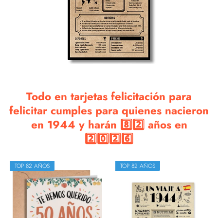
Todo en tarjetas felicitación para
felicitar cumples para quienes nacieron
en 1944 y harán 8️⃣2️⃣ años en
2️⃣0️⃣2️⃣6️⃣
TOP 82 AÑOS
TOP 82 AÑOS