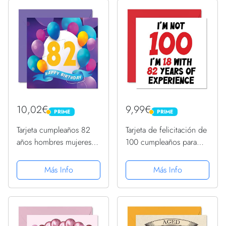
niñera, abuela, tío tía,
tarjetas felicitación...
tarjetas...
10,02€
9,99€
PRIME
PRIME
PRIME
PRIME
Tarjeta cumpleaños 82
Tarjeta de felicitación de
años hombres mujeres,
100 cumpleaños para
fiesta en globo, tarjetas
mujeres y hombres, Not
feliz cumpleaños hombre
100 I'm 18 con 82 años
Más Info
Más Info
82 años, mujer, abuelo,
de experiencia, divertida
abuela, gran nan, mamá,
tarjeta de felicitación de
papá, 145 mm x...
100...