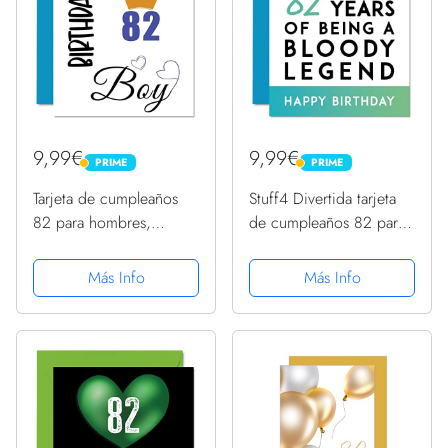
9,99€
9,99€
PRIME
PRIME
PRIME
PRIME
Tarjeta de cumpleaños
Stuff4 Divertida tarjeta
82 para hombres,
de cumpleaños 82 para
tarjetas de cumpleaños
hombres y mujeres,
para hombre de 82
Being A Legend - Tarjeta
Más Info
Más Info
años, gran abuelo,
de cumpleaños 82 para
abuelo, padrastro, tío,
él, ella, mamá, papá,
145 mm x 145 mm,
abuelo, niñera,...
ochenta y dos...