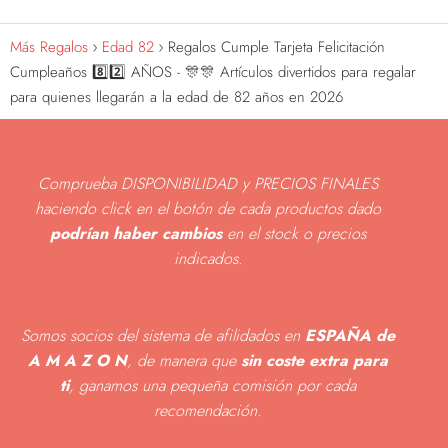
Más Regalos
Edad 82
Regalos Cumple Tarjeta Felicitación
Cumpleaños 8️⃣2️⃣ AÑOS - 🎊🎊 Artículos divertidos para regalar
para quienes llegarán a la edad de 82 años en 2026
Comprueba DISPONIBILIDAD y PRECIOS FINALES
haciendo click en el botón de cada productos dado
podrían haber cambios
en el stock o precios
indicados
.
Somos socios del sistema de afilidados en
ESPAÑA de
A M A Z O N
, de manera que
sin coste extra para
ti
, ganamos una pequeña comisión por cada
recomendación.