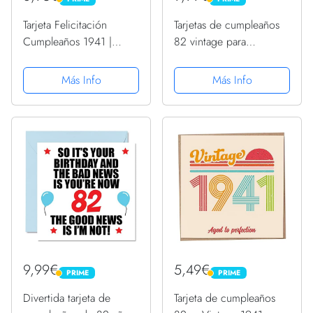
PRIME
PRIME
Tarjeta Felicitación
Tarjetas de cumpleaños
Cumpleaños 1941 |
82 vintage para
Regalo de Cumpleaños |
hombres, de 82 años,
Año de Nacimiento
divertida tarjeta de
Más Info
Más Info
1941 | Póster
cumpleaños para abuelo,
Cumpleaños Vintage |
papá, marido, tío,
82 cumpleaños hombre |
hermano, abuelo, 145
82 cumpleaños mujer...
mm x 145 mm,...
9,99€
5,49€
PRIME
PRIME
PRIME
PRIME
Divertida tarjeta de
Tarjeta de cumpleaños