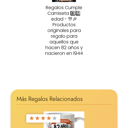
Regalos Cumple
Camiseta 8️⃣2️⃣
edad - 🎊🎉
Productos
originales para
regalo para
aquellos que
hacen 82 años y
nacieron en 1944
Más Regalos Relacionados
★
★
★
★
★