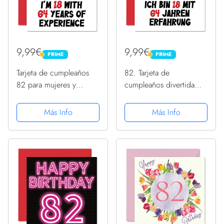
9,99€
9,99€
PRIME
PRIME
PRIME
PRIME
Tarjeta de cumpleaños
82. Tarjeta de
82 para mujeres y
cumpleaños divertida
hombres, con texto en
para niños y niñas, con
inglés "Not 82 I'm 18
texto en alemán "Ich bin
Más Info
Más Info
With 64 Years
18 und 64 Jahre
Experience", divertida
Erfahrung - Funny
tarjeta de felicitación
Zweiund-Zweiund
de...
Zweiund Zweichen
Alles...