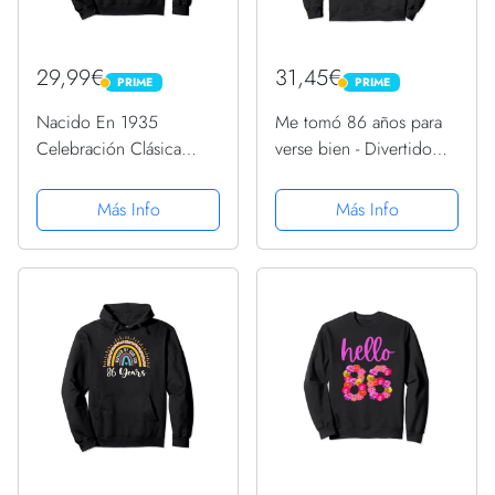
29,99€
31,45€
PRIME
PRIME
PRIME
PRIME
Nacido En 1935
Me tomó 86 años para
Celebración Clásica
verse bien - Divertido
Años 30 86 Cumpleaños
cumpleaños 86
Sudadera con Capucha
Sudadera con Capucha
Más Info
Más Info