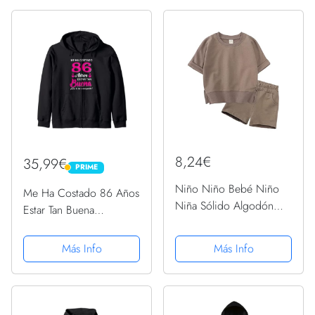
8,24€
35,99€
PRIME
PRIME
Niño Niño Bebé Niño
Me Ha Costado 86 Años
Niña Sólido Algodón
Estar Tan Buena
Jersey Manga Corta
Cumpleaños 86
Camiseta Cuello
Sudadera con Capucha
Más Info
Más Info
Redondo Tops
Pantalones Cortos
Conjunto Primavera
Verano Ropa Conjunto