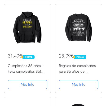
31,49€
28,99€
PRIME
PRIME
PRIME
PRIME
Cumpleaños 86 años -
Regalos de cumpleaños
Feliz cumpleaños 86!
para 86 años de
Sudadera con Capucha
nacimiento en 1937,
regalos de cumpleaños
Más Info
Más Info
86 Sudadera