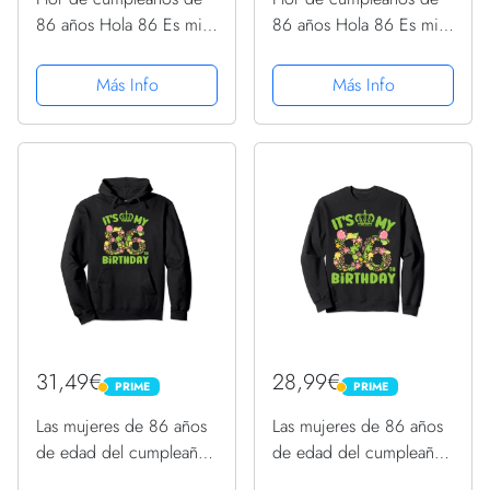
86 años Hola 86 Es mi
86 años Hola 86 Es mi
cumpleaños 86
cumpleaños 86
Sudadera con Capucha
Sudadera con Capucha
Más Info
Más Info
31,49€
28,99€
PRIME
PRIME
PRIME
PRIME
Las mujeres de 86 años
Las mujeres de 86 años
de edad del cumpleaños
de edad del cumpleaños
florecen su cumpleaños
florecen su cumpleaños