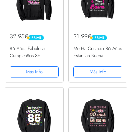
32,95€
31,99€
PRIME
PRIME
PRIME
PRIME
86 Años Fabulosa
Me Ha Costado 86 Años
Cumpleaños 86
Estar Tan Buena
Sudadera con Capucha
Cumpleaños 86
Sudadera
Más Info
Más Info