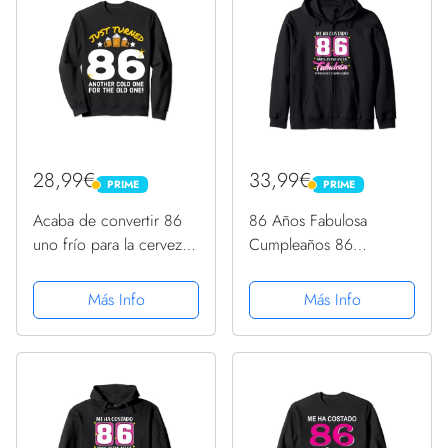
28,99€
33,99€
PRIME
PRIME
PRIME
PRIME
Acaba de convertir 86
86 Años Fabulosa
uno frío para la cerveza
Cumpleaños 86
de cumpleaños 86
Sudadera con Capucha
Sudadera
Más Info
Más Info