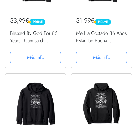
33,99€
31,99€
PRIME
PRIME
PRIME
PRIME
Blessed By God For 86
Me Ha Costado 86 Años
Years - Camisa de
Estar Tan Buena
felicitación de
Cumpleaños 86
cumpleaños 86
Sudadera
Más Info
Más Info
Sudadera