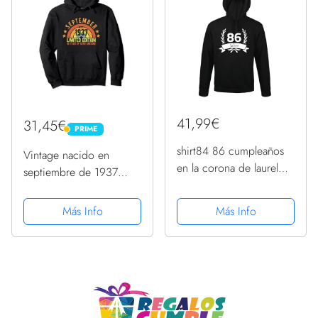
de Ropa...
41,99€
31,45€
PRIME
PRIME
shirt84 86 cumpleaños
Vintage nacido en
en la corona de laurel
septiembre de 1937
hombres con capucha,
edición limitada 86
Negro , XXL
cumpleaños Sudadera
Más Info
Más Info
con Capucha