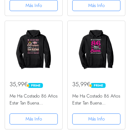
para hombre, Gris
Sudadera con Capucha
Más Info
Más Info
oscuro jaspeado., XXXL
35,99€
35,99€
PRIME
PRIME
PRIME
PRIME
Me Ha Costado 86 Años
Me Ha Costado 86 Años
Estar Tan Buena
Estar Tan Buena
Cumpleaños 86
Cumpleaños 86
Sudadera con Capucha
Sudadera con Capucha
Más Info
Más Info