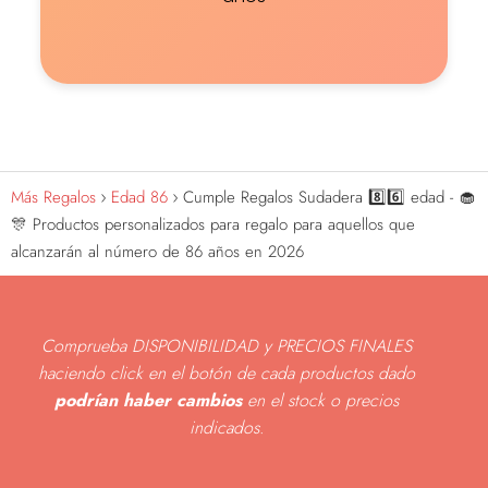
Más Regalos
Edad 86
Cumple Regalos Sudadera 8️⃣6️⃣ edad - 🧁
🎊 Productos personalizados para regalo para aquellos que
alcanzarán al número de 86 años en 2026
Comprueba DISPONIBILIDAD y PRECIOS FINALES
haciendo click en el botón de cada productos dado
podrían haber cambios
en el stock o precios
indicados
.