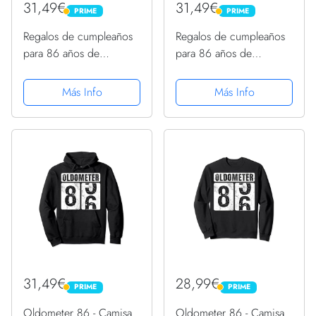
31,49€
31,49€
PRIME
PRIME
PRIME
PRIME
Regalos de cumpleaños
Regalos de cumpleaños
para 86 años de
para 86 años de
nacimiento en 1937,
nacimiento en 1937,
regalos de cumpleaños
regalos de cumpleaños
Más Info
Más Info
86 Sudadera con
86 Sudadera con
Capucha
Capucha
31,49€
28,99€
PRIME
PRIME
PRIME
PRIME
Oldometer 86 - Camisa
Oldometer 86 - Camisa