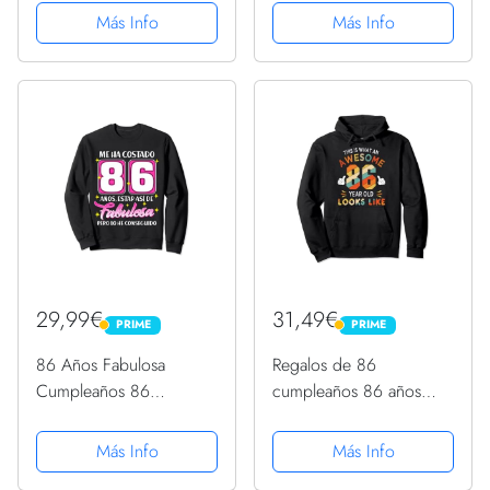
86 Sudadera con
86 Sudadera
Más Info
Más Info
Capucha
29,99€
31,49€
PRIME
PRIME
PRIME
PRIME
86 Años Fabulosa
Regalos de 86
Cumpleaños 86
cumpleaños 86 años
Sudadera
parece divertido
cumpleaños 86
Más Info
Más Info
Sudadera con Capucha