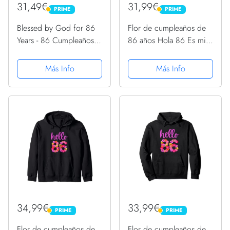
31,49€
31,99€
PRIME
PRIME
PRIME
PRIME
Blessed by God for 86
Flor de cumpleaños de
Years - 86 Cumpleaños
86 años Hola 86 Es mi
86 Sudadera con
cumpleaños 86
Capucha
Sudadera
Más Info
Más Info
34,99€
33,99€
PRIME
PRIME
PRIME
PRIME
Flor de cumpleaños de
Flor de cumpleaños de