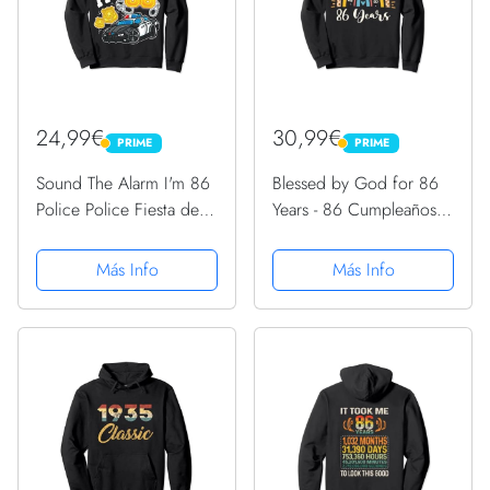
24,99€
30,99€
PRIME
PRIME
PRIME
PRIME
Sound The Alarm I'm 86
Blessed by God for 86
Police Police Fiesta de
Years - 86 Cumpleaños
Cumpleaños 86
86 Sudadera
Sudadera
Más Info
Más Info