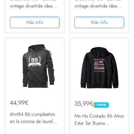
vintage divertida idea de
vintage divertida idea de
regalo de cumpleaños
regalo de cumpleaños
86 Sudadera con
86 Sudadera
Más Info
Más Info
Capucha
44,99€
35,99€
PRIME
PRIME
shirt84 86 cumpleaños
Me Ha Costado 86 Años
en la corona de laurel
Estar Tan Buena
sudadera con capucha
Cumpleaños 86