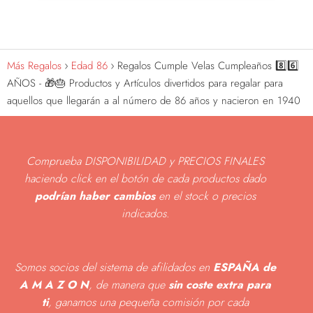
Más Regalos
Edad 86
Regalos Cumple Velas Cumpleaños 8️⃣6️⃣
AÑOS - 🎁🎂 Productos y Artículos divertidos para regalar para
aquellos que llegarán a al número de 86 años y nacieron en 1940
Comprueba DISPONIBILIDAD y PRECIOS FINALES
haciendo click en el botón de cada productos dado
podrían haber cambios
en el stock o precios
indicados
.
Somos socios del sistema de afilidados en
ESPAÑA de
A M A Z O N
, de manera que
sin coste extra para
ti
, ganamos una pequeña comisión por cada