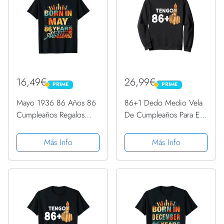
16,49€
26,99€
PRIME
PRIME
PRIME
PRIME
Mayo 1936 86 Años 86
86+1 Dedo Medio Vela
Cumpleaños Regalos
De Cumpleaños Para El
Vela Gráfico Camiseta
87º Cumpleaños
Sudadera
Más Info
Más Info