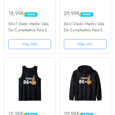
18,99€
29,99€
PRIME
PRIME
PRIME
PRIME
86+1 Dedo Medio Vela
86+1 Dedo Medio Vela
De Cumpleaños Para El
De Cumpleaños Para El
87º Cumpleaños Manga
87º Cumpleaños
Larga
Sudadera con Capucha
Más Info
Más Info
15,99€
29,99€
PRIME
PRIME