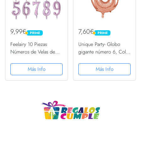
9,99€
7,60€
PRIME
PRIME
PRIME
PRIME
Feelairy 10 Piezas
Unique Party- Globo
Números de Velas de
gigante número 6, Color
Pastel Cumpleaños,
oro rosa, 86 cm
Número de Velas
(55876) , color/modelo
Más Info
Más Info
Número de Velas Vela 0-
surtido
9 Topper Pastel de Brillo
Feliz Cumpleaños Topper
de Pastel...