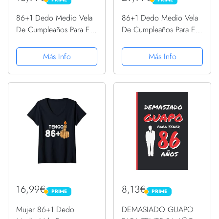
PRIME
PRIME
86+1 Dedo Medio Vela
86+1 Dedo Medio Vela
De Cumpleaños Para El
De Cumpleaños Para El
87º Cumpleaños
87º Cumpleaños
Camiseta sin Mangas
Sudadera con Capucha
Más Info
Más Info
16,99€
8,13€
PRIME
PRIME
PRIME
PRIME
Mujer 86+1 Dedo
DEMASIADO GUAPO