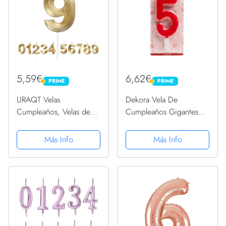
5,59€
6,62€
PRIME
PRIME
PRIME
PRIME
URAQT Velas
Dekora Vela De
Cumpleaños, Velas de
Cumpleaños Gigantes
Pastel de Cumpleaños
Número 5, Rojo, 15 Cm
Doradas, Velas de
Más Info
Más Info
Números 9 para
Cumpleaños/Aniversario
de Bodas/Fiesta de
Graduación, Número 0-
9 para...