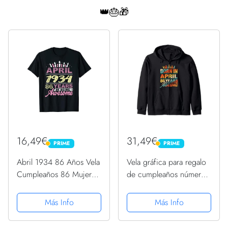
👑🎂🎁
16,49€
31,49€
PRIME
PRIME
PRIME
PRIME
Abril 1934 86 Años Vela
Vela gráfica para regalo
Cumpleaños 86 Mujeres
de cumpleaños número
Románticas Camiseta
86 de abril de 1936
Sudadera con Capucha
Más Info
Más Info