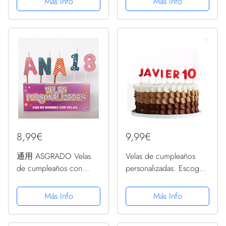
Más Info
Más Info
ORIGINAL Y DIVERTIDO
Decoración de Torta de
PARA MUJER | pareja,
Número 13 para
abuela, bisabuela | Ideas
Celebración Aniversario
Aniversario, Día de San
Bodas...
......
8,99€
9,99€
通用 ASGRADO Velas
Velas de cumpleaños
de cumpleaños con
personalizadas. Escoge
Nombre y Numero
el nombre, edad y el
Colores,Regalo de
color de las velas.
Más Info
Más Info
cumpleaños,
Compra solidaria
Personalizadas