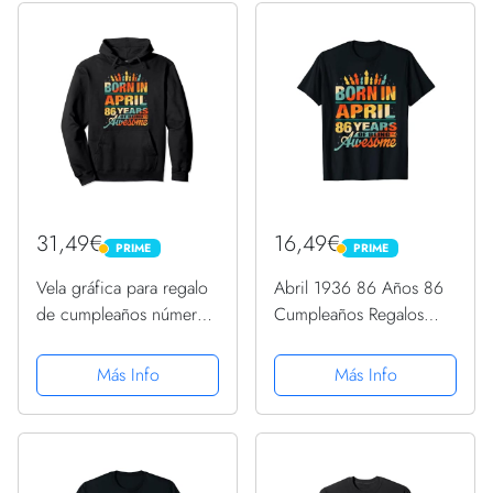
31,49€
16,49€
PRIME
PRIME
PRIME
PRIME
Vela gráfica para regalo
Abril 1936 86 Años 86
de cumpleaños número
Cumpleaños Regalos
86 de abril de 1936
Vela Gráfico Camiseta
Sudadera con Capucha
Más Info
Más Info