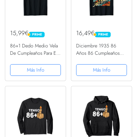
15,99€
16,49€
PRIME
PRIME
PRIME
PRIME
86+1 Dedo Medio Vela
Diciembre 1935 86
De Cumpleaños Para El
Años 86 Cumpleaños
87º Cumpleaños
Regalo Vela Gráfico
Camiseta
Camiseta
Más Info
Más Info