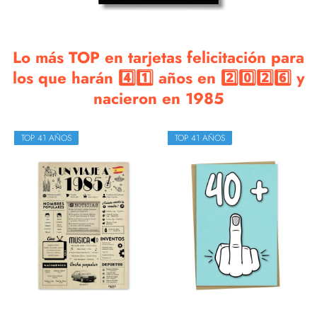
Lo más TOP en tarjetas felicitación para
los que harán 4️⃣1️⃣ años en 2️⃣0️⃣2️⃣6️⃣ y
nacieron en 1985
TOP 41 AÑOS
TOP 41 AÑOS