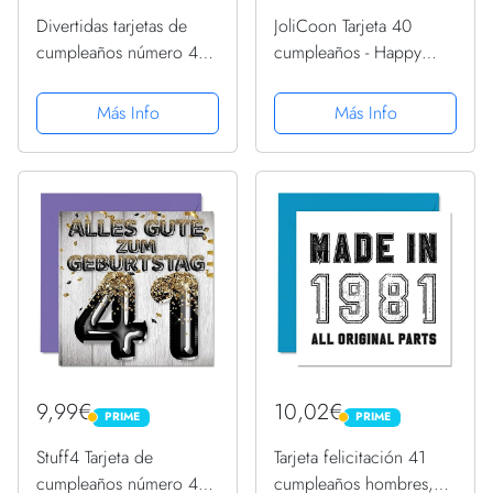
Divertidas tarjetas de
JoliCoon Tarjeta 40
cumpleaños número 41
cumpleaños - Happy
para hombres y mujeres,
Birthday 40 - Tarjeta
con texto en inglés
felicitacion 40
Más Info
Más Info
"Keep Calm", divertida
cumpleaños con sobre y
tarjeta de feliz
un sello de cera
cumpleaños para
hermano,...
9,99€
10,02€
PRIME
PRIME
PRIME
PRIME
Stuff4 Tarjeta de
Tarjeta felicitación 41
cumpleaños número 41
cumpleaños hombres,