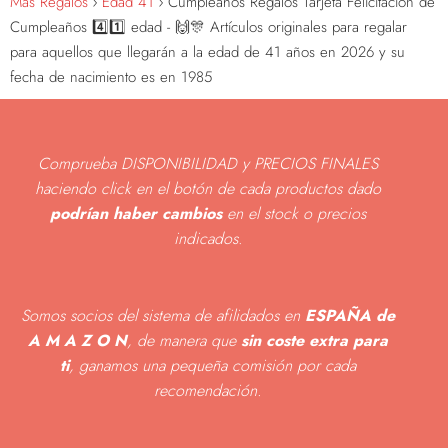
Más Regalos
Edad 41
Cumpleaños Regalos Tarjeta Felicitación de
Cumpleaños 4️⃣1️⃣ edad - 🙌🎊 Artículos originales para regalar
para aquellos que llegarán a la edad de 41 años en 2026 y su
fecha de nacimiento es en 1985
Comprueba DISPONIBILIDAD y PRECIOS FINALES
haciendo click en el botón de cada productos dado
podrían haber cambios
en el stock o precios
indicados
.
Somos socios del sistema de afilidados en
ESPAÑA de
A M A Z O N
, de manera que
sin coste extra para
ti
, ganamos una pequeña comisión por cada
recomendación.