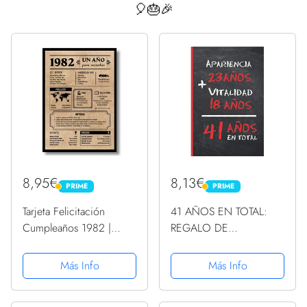
🎈🎂🎉
8,95€
8,13€
PRIME
PRIME
PRIME
PRIME
Tarjeta Felicitación
41 AÑOS EN TOTAL:
Cumpleaños 1982 |
REGALO DE
Regalo de Cumpleaños |
CUMPLEAÑOS
Año de Nacimiento
ORIGINAL Y DIVERTIDO
Más Info
Más Info
1982 | Póster
PARA HOMBRE Y MUJER
Cumpleaños Vintage | 41
| Ideas Aniversario, Día