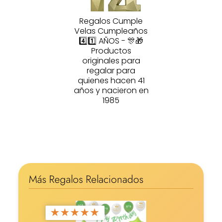
Regalos Cumple
Velas Cumpleaños
4️⃣1️⃣ AÑOS - 🎊🎁
Productos
originales para
regalar para
quienes hacen 41
años y nacieron en
1985
Más Regalos Relacionados
★
★
★
★
★