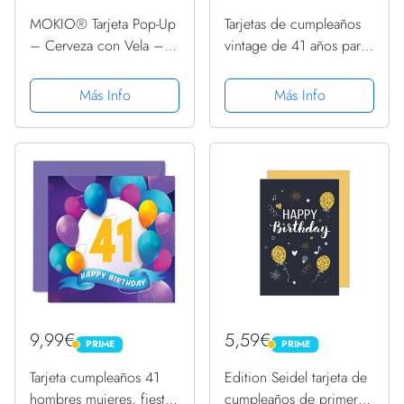
MOKIO® Tarjeta Pop-Up
Tarjetas de cumpleaños
– Cerveza con Vela –
vintage de 41 años para
divertida tarjeta de
hombres, 41 años,
felicitación 3D para un
divertida tarjeta de
Más Info
Más Info
cumpleaños, como
cumpleaños para colega,
cupón o para regalos de
papá, marido, novio, tío,
dinero, Tarjeta regalo...
hermano, amigo,...
9,99€
5,59€
PRIME
PRIME
PRIME
PRIME
Tarjeta cumpleaños 41
Edition Seidel tarjeta de
hombres mujeres, fiesta
cumpleaños de primera