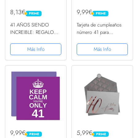
8,13€
9,99€
PRIME
PRIME
PRIME
PRIME
41 AÑOS SIENDO
Tarjeta de cumpleaños
INCREIBLE: REGALO
número 41 para
HOMBRE O MUJER 41
hombres, globos negros
AÑOS DE
y dorados con
Más Info
Más Info
CUMPLEAÑOS
purpurina, tarjetas de
ORIGINAL Y DIVERTIDO
feliz cumpleaños para
, CUADERNO DE
hombre de 41 años,
APUNTES O AGENDA,
papá, primo, amigo,...
DIARIO, LEBRETA DE
NOTAS..
9,99€
5,99€
PRIME
PRIME
PRIME
PRIME