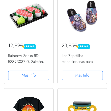
12,99€
23,95€
PRIME
PRIME
PRIME
PRIME
Rainbow Socks RD-
Los Zapatillas
RS393037 0, Salmón,
mandalorianas para
41-46 para Hombre
Hombre Yoda Star Wars
Wars Shoes 41-42 EU
Más Info
Más Info