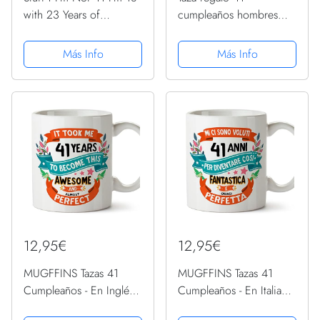
with 23 Years of
cumpleaños hombres
Experience, tazas
mujeres, él ella, 14975
cerámica aptas
días edad, divertido
Más Info
Más Info
lavavajillas, regalos
regalo cumpleaños
broma mujeres hombres,
adultos cuarenta un
regalos cumpleaños 41
cuarenta primer
mujeres,...
cumpleaños hermano
papá,...
12,95€
12,95€
MUGFFINS Tazas 41
MUGFFINS Tazas 41
Cumpleaños - En Inglés -
Cumpleaños - En Italiano
It took me 41 years to
- Mi ci sono voluti 41