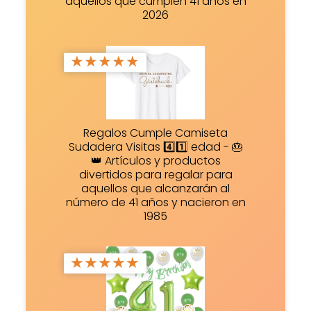
aquellos que cumplen 41 años en
2026
★
★
★
★
★
Regalos Cumple Camiseta
Sudadera Visitas 4️⃣1️⃣ edad - 🎂
👑 Artículos y productos
divertidos para regalar para
aquellos que alcanzarán al
número de 41 años y nacieron en
1985
★
★
★
★
★