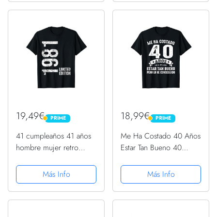
19,49€
18,99€
PRIME
PRIME
PRIME
PRIME
41 cumpleaños 41 años
Me Ha Costado 40 Años
hombre mujer retro
Estar Tan Bueno 40
vintage 1981 regalo
Cumpleaños Hombre
Camiseta
Camiseta
Más Info
Más Info