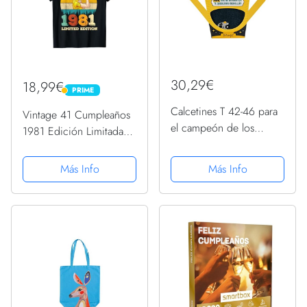
30,29€
18,99€
PRIME
PRIME
Calcetines T 42-46 para
Vintage 41 Cumpleaños
el campeón de los
1981 Edición Limitada
padres
Mujeres 41 Años
Camiseta
Más Info
Más Info