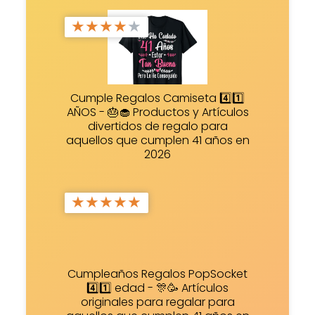
★
★
★
★
★
Cumple Regalos Camiseta 4️⃣1️⃣
AÑOS - 🎂🧁 Productos y Artículos
divertidos de regalo para
aquellos que cumplen 41 años en
2026
★
★
★
★
★
Cumpleaños Regalos PopSocket
4️⃣1️⃣ edad - 🎊🥳 Artículos
originales para regalar para