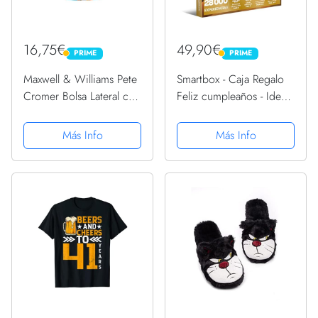
16,75€
49,90€
PRIME
PRIME
PRIME
PRIME
Maxwell & Williams Pete
Smartbox - Caja Regalo
Cromer Bolsa Lateral con
Feliz cumpleaños - Idea
Diseño de Canguro de
de Regalo cumpleaños -
100% Sarga de
1 Experiencia de
Más Info
Más Info
Algodón, 42 x 41 cm –
Estancia, gastronomía,
Azul
Bienestar o Aventura
para 1 o 2