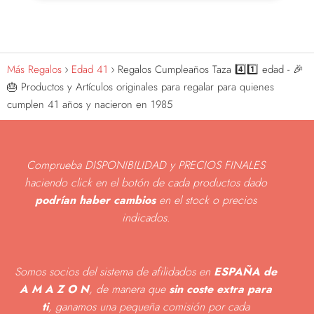
Más Regalos
Edad 41
Regalos Cumpleaños Taza 4️⃣1️⃣ edad - 🎉
🎂 Productos y Artículos originales para regalar para quienes
cumplen 41 años y nacieron en 1985
Comprueba DISPONIBILIDAD y PRECIOS FINALES
haciendo click en el botón de cada productos dado
podrían haber cambios
en el stock o precios
indicados
.
Somos socios del sistema de afilidados en
ESPAÑA de
A M A Z O N
, de manera que
sin coste extra para
ti
, ganamos una pequeña comisión por cada