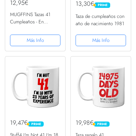
12,95€
13,30€
PRIME
PRIME
MUGFFINS Tazas 41
Taza de cumpleaños con
Cumpleaños - En
año de nacimiento 1981
Español - Me ha llevado
41 años llegar a ser
Más Info
Más Info
increíble - 11 oz - Regalo
original y divertido
19,47€
19,98€
PRIME
PRIME
PRIME
PRIME
Stuff4 I'm Not 41 I'm 18
Taza regalo 41