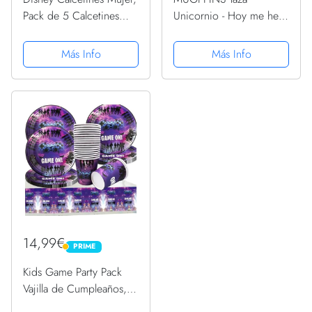
Pack de 5 Calcetines
Unicornio - Hoy me he
Mujer Divertidos Con
levantado con ganas de
Mickey y Minnie,
acostarme - Regalo
Más Info
Más Info
Merchandising Oficial
Original con Frases
Regalos Originales Para
Divertidas para
Mujer y Chica
desayunos
Adolescente...
14,99€
PRIME
PRIME
Kids Game Party Pack
Vajilla de Cumpleaños,
41 pcs Videojuegos