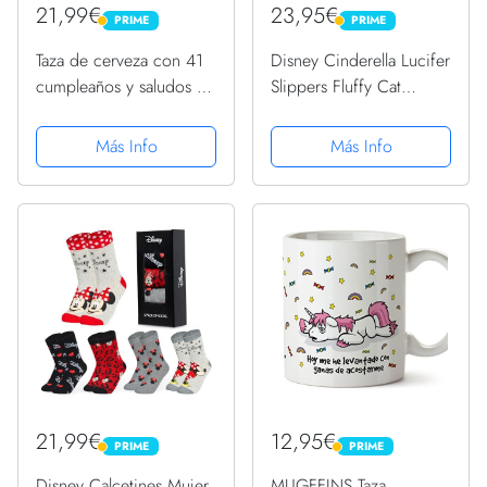
21,99€
23,95€
PRIME
PRIME
PRIME
PRIME
Taza de cerveza con 41
Disney Cinderella Lucifer
cumpleaños y saludos a
Slippers Fluffy Cat
41 años Camiseta
Womens Ladies Black
41-42 EU
Más Info
Más Info
21,99€
12,95€
PRIME
PRIME
PRIME
PRIME
Disney Calcetines Mujer,
MUGFFINS Taza