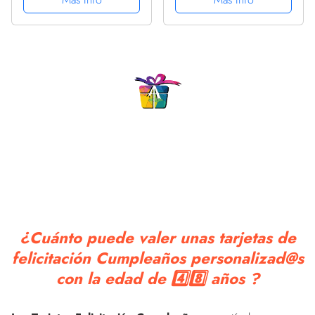
CUMPLEAÑOS
CUMPLEAÑOS
ORIGINAL Y DIVERTIDO
ORIGINAL Y
, CUADERNO DE
DIVERTIDO, DIARIO,
APUNTES O AGENDA,
CUADERNO DE
DIARIO, LEBRETA DE
NOTAS, APUNTES,
NOTAS ....
AGENDA O USO
ESCOLAR.
¿Cuánto puede valer unas tarjetas de
felicitación Cumpleaños personalizad@s
con la edad de 4️⃣8️⃣ años ?