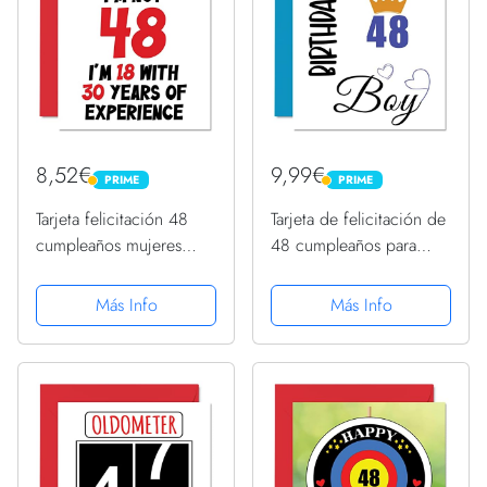
8,52€
9,99€
PRIME
PRIME
PRIME
PRIME
Tarjeta felicitación 48
Tarjeta de felicitación de
cumpleaños mujeres
48 cumpleaños para
hombres, no 48 con 30
hombres, cumpleaños,
años experiencia,
cumpleaños, para
Más Info
Más Info
divertida tarjeta
hombre de 48 años,
felicitación 48 años
padre, hermano, primo,
cuarenta ocho cuarenta
amigo, sobrino, 145 x
ocho, mamá,...
145 mm,...