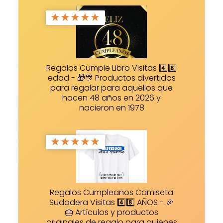
★
★
★
★
★
Regalos Cumple Libro Visitas 4️⃣8️⃣
edad - 🎁🎊 Productos divertidos
para regalar para aquellos que
hacen 48 años en 2026 y
nacieron en 1978
★
★
★
★
★
Regalos Cumpleaños Camiseta
Sudadera Visitas 4️⃣8️⃣ AÑOS - 🎉
🎂 Artículos y productos
originales de regalo para quienes