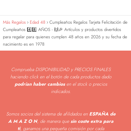
Más Regalos
Edad 48
Cumpleaños Regalos Tarjeta Felicitación de
Cumpleaños 4️⃣8️⃣ AÑOS - 🙌🎉 Artículos y productos divertidos
para regalar para quienes cumplen 48 años en 2026 y su fecha de
nacimiento es en 1978
Comprueba DISPONIBILIDAD y PRECIOS FINALES
haciendo click en el botón de cada productos dado
podrían haber cambios
en el stock o precios
indicados
.
Somos socios del sistema de afilidados en
ESPAÑA de
A M A Z O N
, de manera que
sin coste extra para
ti
, ganamos una pequeña comisión por cada