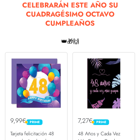
CELEBRARÁN ESTE AÑO SU
CUADRAGÉSIMO OCTAVO
CUMPLEAÑOS
👑🎁🙌
9,99€
7,27€
PRIME
PRIME
PRIME
PRIME
Tarjeta felicitación 48
48 Años y Cada Vez