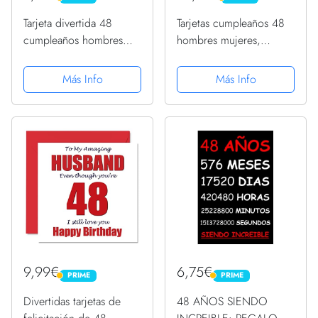
PRIME
PRIME
Tarjeta divertida 48
Tarjetas cumpleaños 48
cumpleaños hombres
hombres mujeres,
mujeres – Being A
vintage 1974 envejecido
Legend – Tarjeta
a perfección, 48 tarjetas
Más Info
Más Info
felicitación 48
cumpleaños divertidas
cumpleaños él, ella,
ella, 145 mm x 145 mm,
madre, padre, hermano,
tarjetas felicitación...
hermana, amiga, 145
mm...
9,99€
6,75€
PRIME
PRIME
PRIME
PRIME
Divertidas tarjetas de
48 AÑOS SIENDO