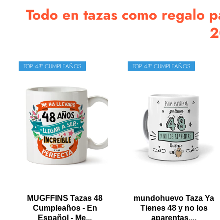
Todo en tazas como regalo pa
2
TOP 48º CUMPLEAÑOS
TOP 48º CUMPLEAÑOS
MUGFFINS Tazas 48
mundohuevo Taza Ya
Cumpleaños - En
Tienes 48 y no los
Español - Me...
aparentas....