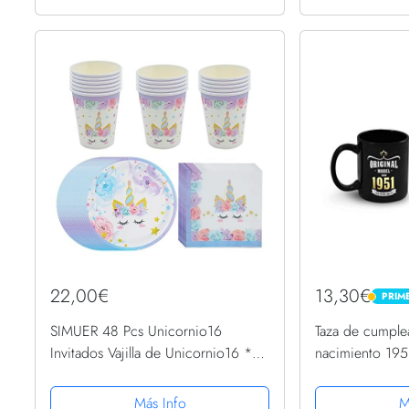
22,00€
13,30€
PRIM
PRIME
SIMUER 48 Pcs Unicornio16
Taza de cumple
Invitados Vajilla de Unicornio16 *
nacimiento 195
Servilletas 16 * Platos de Papel y 16
* Tazas de Papel para Accesorio de
Más Info
M