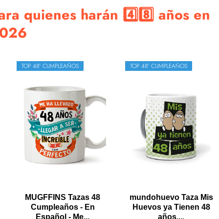
ra quienes harán 4️⃣8️⃣ años en
026
TOP 48º CUMPLEAÑOS
TOP 48º CUMPLEAÑOS
MUGFFINS Tazas 48
mundohuevo Taza Mis
Cumpleaños - En
Huevos ya Tienen 48
Español - Me...
años....