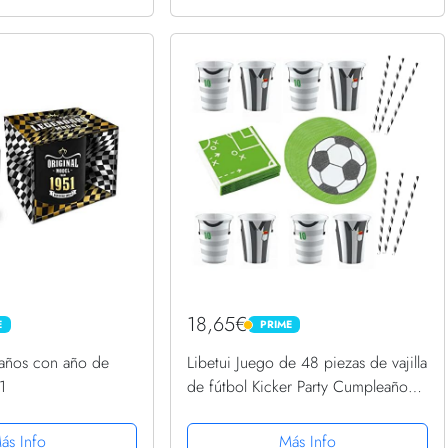
18,65€
E
PRIME
PRIME
años con año de
Libetui Juego de 48 piezas de vajilla
1
de fútbol Kicker Party Cumpleaños
Platos Tazas servilletas fiesta vajilla
de papel niños y adultos para hasta
ás Info
Más Info