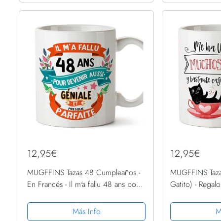
12,95€
12,95€
MUGFFINS Tazas 48 Cumpleaños -
MUGFFINS Taza
En Francés - Il m'a fallu 48 ans pour
Gatito) - Regalo
devenir aussi geniale - 11 oz -
Divertidos para
Regalo original y divertido
Mascotas
Más Info
M