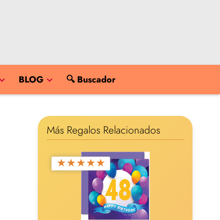
BLOG
🔍 Buscador
Más Regalos Relacionados
★
★
★
★
★