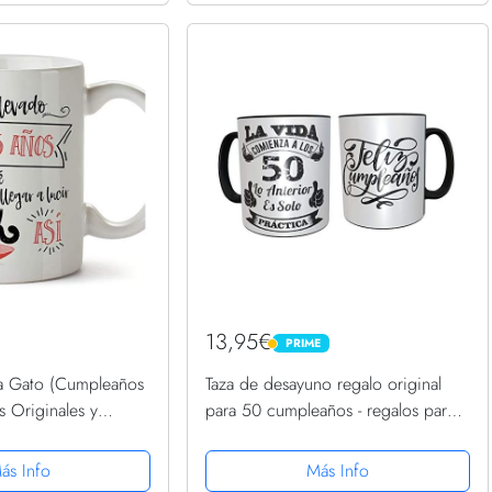
13,95€
PRIME
PRIME
 Gato (Cumpleaños
Taza de desayuno regalo original
s Originales y
para 50 cumpleaños - regalos para
 Amantes de las
hombres 50 años - regalos 50
cumpleaños mujer (Español)
ás Info
Más Info