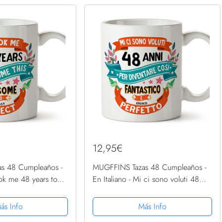
12,95€
s 48 Cumpleaños -
MUGFFINS Tazas 48 Cumpleaños -
took me 48 years to
En Italiano - Mi ci sono voluti 48
- 11 oz - Regalo
anni per diventare cosi fantastico -
tido
11 oz - Regalo original y divertido
ás Info
Más Info