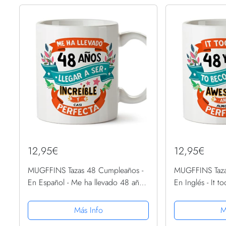
12,95€
12,95€
MUGFFINS Tazas 48 Cumpleaños -
MUGFFINS Taza
En Español - Me ha llevado 48 años
En Inglés - It 
llegar a ser increíble - 11 oz - Regalo
become perfect 
original y divertido
original y diver
Más Info
M