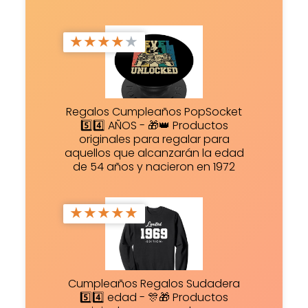
★
★
★
★
★
Regalos Cumpleaños PopSocket
5️⃣4️⃣ AÑOS - 🎁👑 Productos
originales para regalar para
aquellos que alcanzarán la edad
de 54 años y nacieron en 1972
★
★
★
★
★
Cumpleaños Regalos Sudadera
5️⃣4️⃣ edad - 🎊🎁 Productos