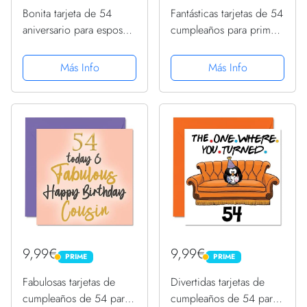
Bonita tarjeta de 54
Fantásticas tarjetas de 54
aniversario para esposa,
cumpleaños para primos,
novia, marido, tarjetas
54 hoy y fantásticas,
de felicitación de 54
tarjeta de feliz
Más Info
Más Info
aniversario de la familia,
cumpleaños para primos,
tarjetas de felicitación de
regalos de cumpleaños
145 mmx145...
de 145 mm x 145 mm,...
9,99€
9,99€
PRIME
PRIME
PRIME
PRIME
Fabulosas tarjetas de
Divertidas tarjetas de
cumpleaños de 54 para
cumpleaños de 54 para