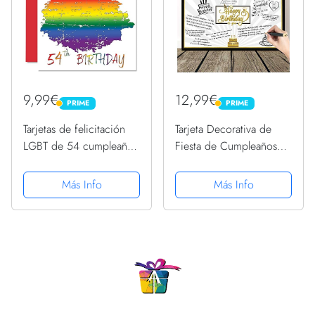
9,99€
12,99€
PRIME
PRIME
PRIME
PRIME
Tarjetas de felicitación
Tarjeta Decorativa de
LGBT de 54 cumpleaños
Fiesta de Cumpleaños
para parejas, 54
Tarjetas de Felicitación
cumpleaños, tarjeta
de Mensaje de Happy
Más Info
Más Info
LGBT de 54 cumpleaños
Birthday Globos
para pareja de novia,
Gigantes Negros y
novio, 145 mm x 145
Dorados Estrellas Señal
mm,...
Cartel...