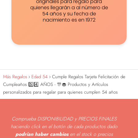
originales para regalo para
quienes llegarán a al número de
54 años y su fecha de
nacimiento es en 1972
Más Regalos
Edad 54
Cumple Regalos Tarjeta Felicitación de
Cumpleaños 5️⃣4️⃣ AÑOS - 🎊🧁 Productos y Artículos
personalizados para regalar para quienes cumplen 54 años
Comprueba DISPONIBILIDAD y PRECIOS FINALES
haciendo click en el botón de cada productos dado
podrían haber cambios
en el stock o precios