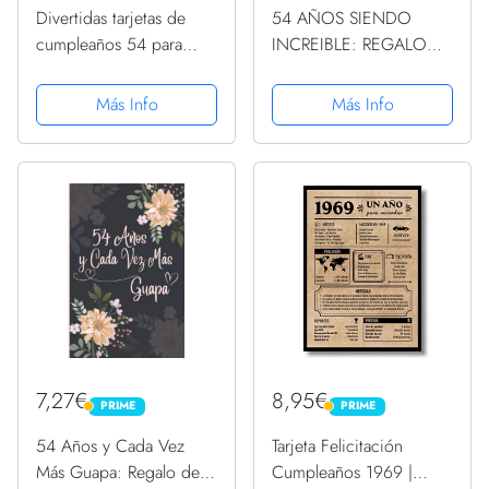
Divertidas tarjetas de
54 AÑOS SIENDO
cumpleaños 54 para
INCREIBLE: REGALO
mujer, globos de
HOMBRE O MUJER 54
cumpleaños, tarjeta de
AÑOS DE
Más Info
Más Info
cumpleaños para papá,
CUMPLEAÑOS
mamá, abuelo, niñera,
ORIGINAL Y DIVERTIDO
tarjetas de felicitación de
, CUADERNO DE
145...
APUNTES O AGENDA,
DIARIO, LEBRETA DE
NOTAS..
7,27€
8,95€
PRIME
PRIME
PRIME
PRIME
54 Años y Cada Vez
Tarjeta Felicitación
Más Guapa: Regalo de
Cumpleaños 1969 |