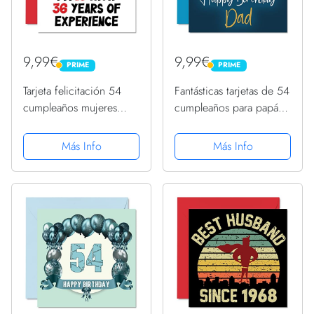
9,99€
9,99€
PRIME
PRIME
PRIME
PRIME
Tarjeta felicitación 54
Fantásticas tarjetas de 54
cumpleaños mujeres
cumpleaños para papá,
hombres, no 54 18 años
54 hoy y fantásticas,
con 36 años
tarjeta de feliz
Más Info
Más Info
experiencia, divertida
cumpleaños para papá
tarjeta felicitación 54 4
de hijo hija, 145
años mamá, papá,
mmx145 mm, tarjetas
abuelo,...
de...