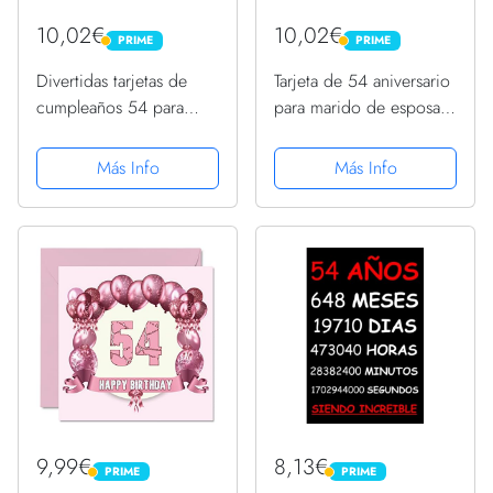
10,02€
10,02€
PRIME
PRIME
PRIME
PRIME
Divertidas tarjetas de
Tarjeta de 54 aniversario
cumpleaños 54 para
para marido de esposa
hombres, globos de
– Mejor marido desde
cumpleaños, tarjeta de
1968 – Regalos con
Más Info
Más Info
cumpleaños para papá,
texto en inglés I Love
primo, tía, niñera,
You, tarjetas de
tarjetas de felicitación de
felicitación de 54...
145...
9,99€
8,13€
PRIME
PRIME
PRIME
PRIME