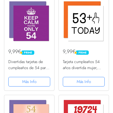
tarjetas...
9,99€
9,99€
PRIME
PRIME
PRIME
PRIME
Divertidas tarjetas de
Tarjeta cumpleaños 54
cumpleaños de 54 para
años divertida mujer,
hombres y mujeres –
dedo medio, tarjetas
Keep Calm – Funny
cumpleaños groseras
Más Info
Más Info
Happy Birthday Card for
hombres, tarjetas
Grandad, Mamá,
felicitación cumpleaños
Grandma, Primo Amigo,
145 mm x 145 mm,
145 mmx145 mm...
tarjetas...