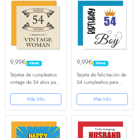
9,99€
9,99€
PRIME
PRIME
PRIME
PRIME
Tarjetas de cumpleaños
Tarjeta de felicitación de
vintage de 54 años para
54 cumpleaños para
mujer, de 54 años,
hombres, cumpleaños,
divertida tarjeta de
para hombre de 54
Más Info
Más Info
cumpleaños para mamá,
años, abuelo, padrastro,
hermana, esposa, novia,
tío, hermano, 145x145
niñera, abuela, tarjeta...
mm, tarjetas de...