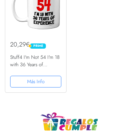
20,29€
PRIME
PRIME
Stuff4 I'm Not 54 I'm 18
with 36 Years of
Experience, tazas
cerámica 11 onzas,
Más Info
regalo broma mujeres
hombres, regalos
cumpleaños 54 mujeres,
regalos...