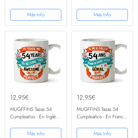
- Mi ci sono voluti 54
Español - Me ha llevado
anni per diventare cosi
54 años llegar a ser
Más Info
Más Info
fantastico - 11 oz -
increíble - 11 oz - Regalo
Regalo original y
original y divertido
divertido
12,95€
12,95€
MUGFFINS Tazas 54
MUGFFINS Tazas 54
Cumpleaños - En Inglés -
Cumpleaños - En Francés
It took me 54 years to
- Il m'a fallu 54 ans pour
become perfect - 11 oz -
devenir aussi geniale - 11
Más Info
Más Info