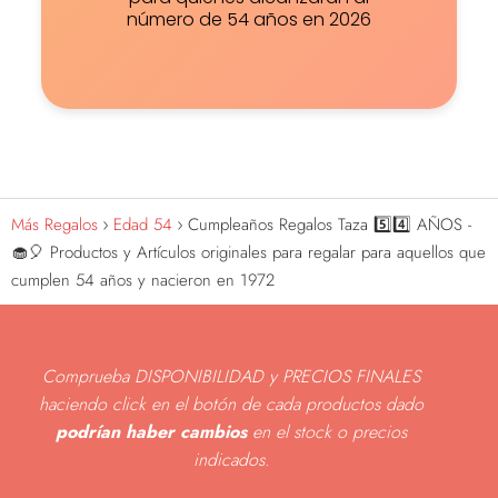
número de 54 años en 2026
Más Regalos
Edad 54
Cumpleaños Regalos Taza 5️⃣4️⃣ AÑOS -
🧁🎈 Productos y Artículos originales para regalar para aquellos que
cumplen 54 años y nacieron en 1972
Comprueba DISPONIBILIDAD y PRECIOS FINALES
haciendo click en el botón de cada productos dado
podrían haber cambios
en el stock o precios
indicados
.