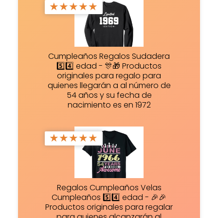
★
★
★
★
★
Cumpleaños Regalos Sudadera
5️⃣4️⃣ edad - 🎊🎁 Productos
originales para regalo para
quienes llegarán a al número de
54 años y su fecha de
nacimiento es en 1972
★
★
★
★
★
Regalos Cumpleaños Velas
Cumpleaños 5️⃣4️⃣ edad - 🎉🎉
Productos originales para regalar
para quienes alcanzarán al