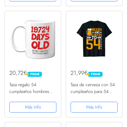
Regalo original y
oz - Regalo original y
divertido
divertido
20,72€
21,99€
PRIME
PRIME
PRIME
PRIME
Taza regalo 54
Taza de cerveza con 54
cumpleaños hombres
cumpleaños para 54
mujeres, él ella, 19724
años Camiseta
días viejo, divertida,
Más Info
Más Info
adultos, cincuenta cuatro
cincuenta cuarto
cumpleaños, regalo