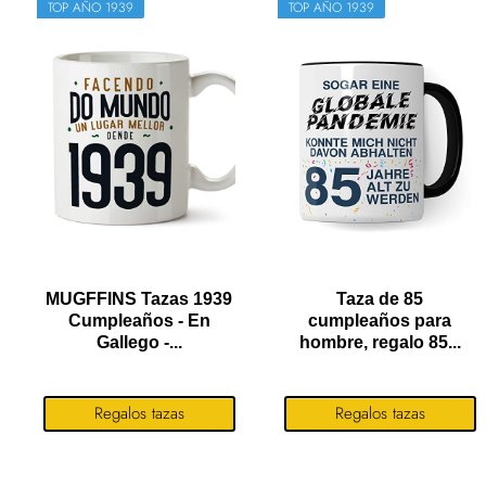
TOP AÑO 1939
TOP AÑO 1939
MUGFFINS Tazas 1939
Taza de 85
Cumpleaños - En
cumpleaños para
Gallego -...
hombre, regalo 85...
Regalos tazas
Regalos tazas