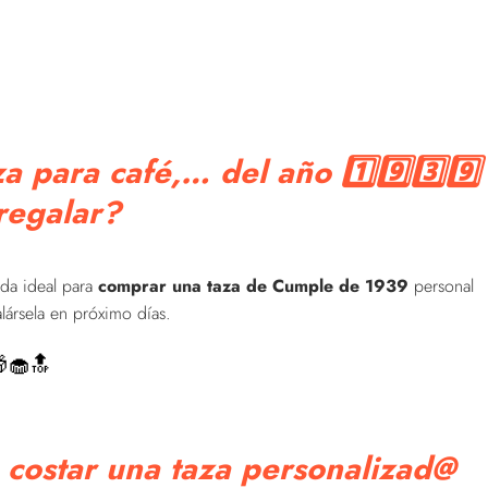
 para café,… del año 1️⃣9️⃣3️⃣9️⃣
regalar?
nda ideal para
comprar una taza de Cumple de 1939
personal
lársela en próximo días.
🧁🔝
 costar una taza personalizad@