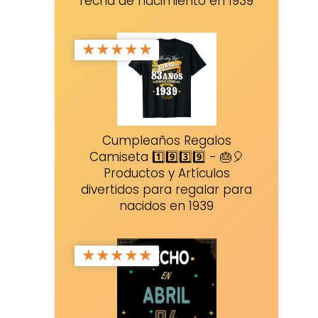
fecha de nacimiento en 1939
★
★
★
★
★
Cumpleaños Regalos
Camiseta 1️⃣9️⃣3️⃣9️⃣ - 🎂🎈
Productos y Artículos
divertidos para regalar para
nacidos en 1939
★
★
★
★
★