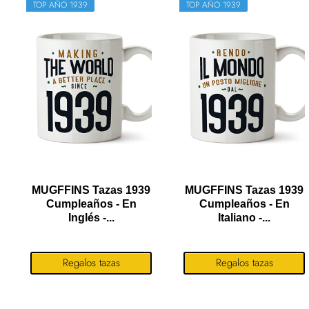
TOP AÑO 1939
TOP AÑO 1939
MUGFFINS Tazas 1939
MUGFFINS Tazas 1939
Cumpleaños - En
Cumpleaños - En
Inglés -...
Italiano -...
Regalos tazas
Regalos tazas