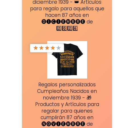
diciembre 1939 - 👑 Artículos
para regalo para aquellos que
hacen 87 años en
🅓🅘🅒🅘🅔🅜🅑🅡🅔 de
2️⃣0️⃣2️⃣6️⃣
★
★
★
★
★
Regalos personalizados
Cumpleaños Nacidos en
noviembre 1939 - 🎁
Productos y Artículos para
regalar para quienes
cumplirán 87 años en
🅝🅞🅥🅘🅔🅜🅑🅡🅔 de