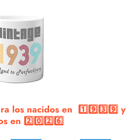
a los nacidos en 1️⃣9️⃣3️⃣9️⃣ y
 en 2️⃣0️⃣2️⃣6️⃣