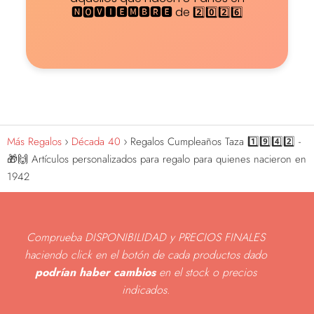
🅽🅾🆅🅸🅴🅼🅱🆁🅴 de 2️⃣0️⃣2️⃣6️⃣
Más Regalos
Década 40
Regalos Cumpleaños Taza 1️⃣9️⃣4️⃣2️⃣ -
🎁🙌 Artículos personalizados para regalo para quienes nacieron en
1942
Comprueba DISPONIBILIDAD y PRECIOS FINALES
haciendo click en el botón de cada productos dado
podrían haber cambios
en el stock o precios
indicados
.