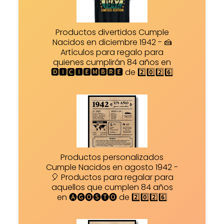
Productos divertidos Cumple
Nacidos en diciembre 1942 - 🍰
Artículos para regalo para
quienes cumplirán 84 años en
🅳🅸🅲🅸🅴🅼🅱🆁🅴 de 2️⃣0️⃣2️⃣6️⃣
Productos personalizados
Cumple Nacidos en agosto 1942 -
🎈 Productos para regalar para
aquellos que cumplen 84 años
en 🅐🅖🅞🅢🅣🅞 de 2️⃣0️⃣2️⃣6️⃣