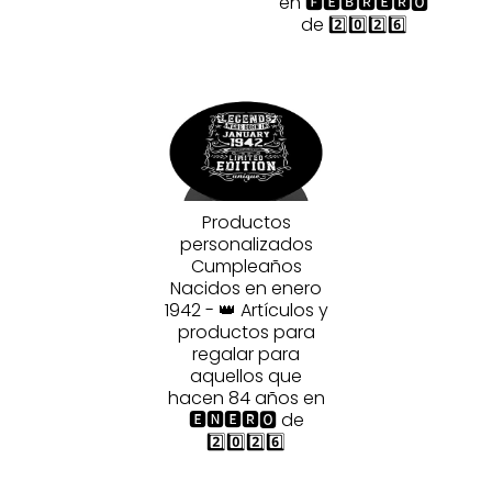
en 🅵🅴🅱🆁🅴🆁🅾
de 2️⃣0️⃣2️⃣6️⃣
Productos
personalizados
Cumpleaños
Nacidos en enero
1942 - 👑 Artículos y
productos para
regalar para
aquellos que
hacen 84 años en
🅴🅽🅴🆁🅾 de
2️⃣0️⃣2️⃣6️⃣