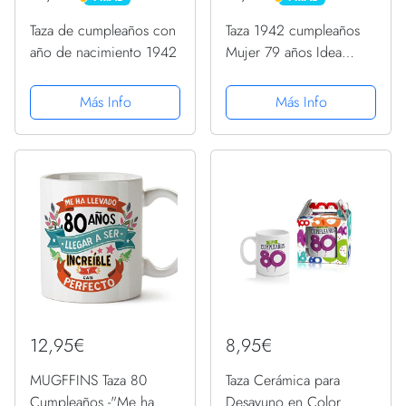
PRIME
PRIME
Taza de cumpleaños con
Taza 1942 cumpleaños
año de nacimiento 1942
Mujer 79 años Idea
regalo Nunca subestimar
una mujer nacida en
Más Info
Más Info
1942
12,95€
8,95€
MUGFFINS Taza 80
Taza Cerámica para
Cumpleaños -"Me ha
Desayuno en Color