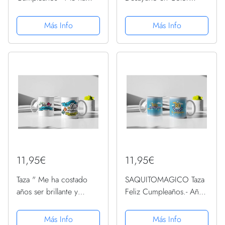
llevado 80 años llegar a
Blanco de 300 ML, Un
ser increíble y casi
Regalo Original para un
Más Info
Más Info
perfecto - Regalos
Feliz Cumpleaños (Feliz
Desayuno Feliz
80)
Cumpleaños
11,95€
11,95€
Taza " Me ha costado
SAQUITOMAGICO Taza
años ser brillante y
Feliz Cumpleaños.- Años
diferente"-Regalo
Rozando la Perfeccion
Original Feliz
(80 años)
Más Info
Más Info