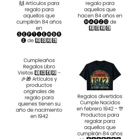
🙌 Artículos para
regalo para
regalo para
aquellos que
aquellos que
hacen 84 años en
cumplirán 84 años
🅜🅐🅡🅩🅞 de
en
2️⃣0️⃣2️⃣6️⃣
🅢🅔🅟🅣🅘🅔🅜🅑🅡
🅔 de 2️⃣0️⃣2️⃣6️⃣
Cumpleaños
Regalos Libro
Visitas 1️⃣9️⃣4️⃣2️⃣ -
🎉🎁 Artículos y
productos
originales de
Regalos divertidos
regalo para
Cumple Nacidos
quienes tienen su
en febrero 1942 - 🎊
año de nacimiento
Productos para
en 1942
regalar para
aquellos que
cumplirán 84 años