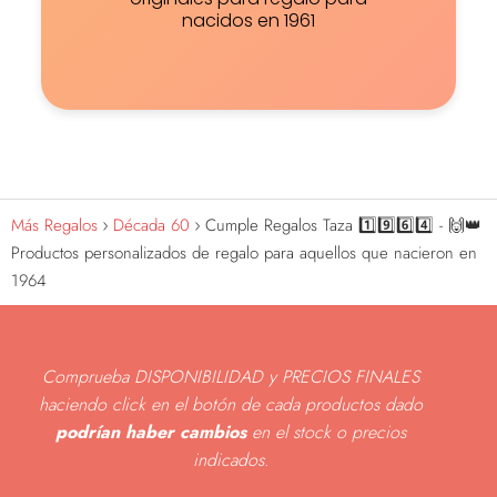
nacidos en 1961
Más Regalos
Década 60
Cumple Regalos Taza 1️⃣9️⃣6️⃣4️⃣ - 🙌👑
Productos personalizados de regalo para aquellos que nacieron en
1964
Comprueba DISPONIBILIDAD y PRECIOS FINALES
haciendo click en el botón de cada productos dado
podrían haber cambios
en el stock o precios
indicados
.