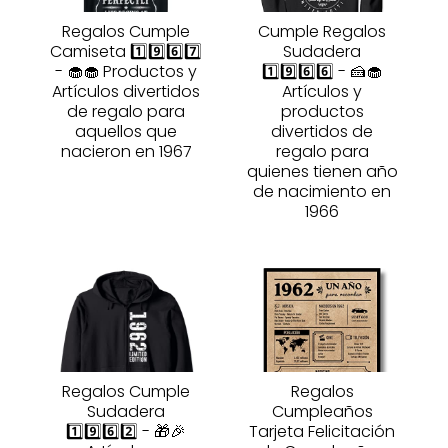
Regalos Cumple
Cumple Regalos
Camiseta 1️⃣9️⃣6️⃣7️⃣
Sudadera
- 🧁🧁 Productos y
1️⃣9️⃣6️⃣6️⃣ - 🍰🧁
Artículos divertidos
Artículos y
de regalo para
productos
aquellos que
divertidos de
nacieron en 1967
regalo para
quienes tienen año
de nacimiento en
1966
Regalos Cumple
Regalos
Sudadera
Cumpleaños
1️⃣9️⃣6️⃣2️⃣ - 🎁🎉
Tarjeta Felicitación