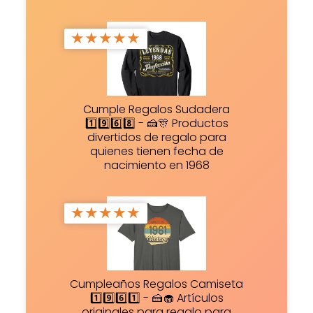
★
★
★
★
★
Cumple Regalos Sudadera
1️⃣9️⃣6️⃣8️⃣ - 🍰🎊 Productos
divertidos de regalo para
quienes tienen fecha de
nacimiento en 1968
★
★
★
★
★
Cumpleaños Regalos Camiseta
1️⃣9️⃣6️⃣1️⃣ - 🍰🧁 Artículos
originales para regalo para