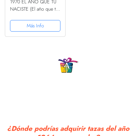
1970 EL AÑO QUE TU
NACISTE (El año que tú
naciste)
Más Info
¿Dónde podrías adquirir tazas del año