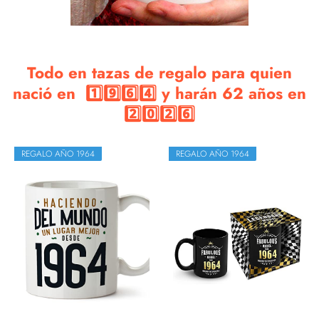
Todo en tazas de regalo para quien
nació en 1️⃣9️⃣6️⃣4️⃣ y harán 62 años en
2️⃣0️⃣2️⃣6️⃣
REGALO AÑO 1964
REGALO AÑO 1964