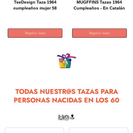
TeeDesign Taza 1964
MUGFFINS Tazas 1964
cumpleaños mujer 58
Cumpleaños - En Catalán
años....
-...
Regalos tazas
Regalos tazas
TODAS NUESTR@S TAZAS PARA
PERSONAS NACIDAS EN LOS 60
🙌🎂🔝