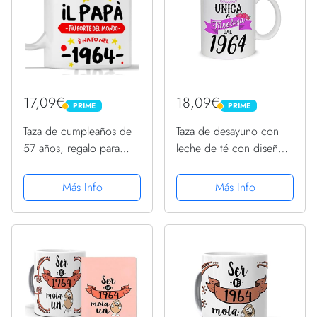
17,09€
18,09€
PRIME
PRIME
PRIME
PRIME
Taza de cumpleaños de
Taza de desayuno con
57 años, regalo para
leche de té con diseño
hombre nacido en 1964
gráfico – Única y
fabulosa desde 1964
Más Info
Más Info
año de nacimiento –
idea regalo cumpleaños
Navidad mamá amiga
hermana...