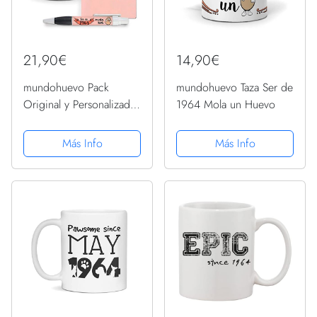
21,90€
14,90€
mundohuevo Pack
mundohuevo Taza Ser de
Original y Personalizado
1964 Mola un Huevo
para Regalo, Ideal para
cumpleaños, con año de
Más Info
Más Info
Nacimiento. Ser de
1964 Mola un Huevo.
Libreta, boligrafo y
Taza...