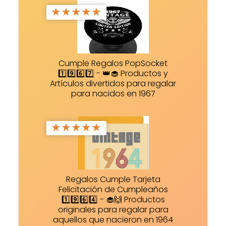
★
★
★
★
★
Cumple Regalos PopSocket
1️⃣9️⃣6️⃣7️⃣ - 👑🧁 Productos y
Artículos divertidos para regalar
para nacidos en 1967
★
★
★
★
★
Regalos Cumple Tarjeta
Felicitación de Cumpleaños
1️⃣9️⃣6️⃣4️⃣ - 🧁🙌 Productos
originales para regalar para
aquellos que nacieron en 1964