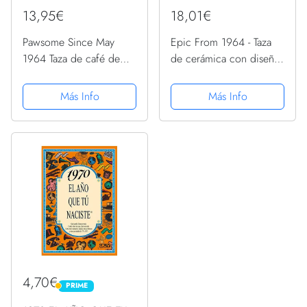
13,95€
18,01€
Pawsome Since May
Epic From 1964 - Taza
1964 Taza de café de
de cerámica con diseño
cerámica para
de cumpleaños con texto
cumpleaños para
en inglés "Celebrate The
Más Info
Más Info
amantes de los perros,
Your You was Born
11 onzas, color blanco
4,70€
PRIME
PRIME