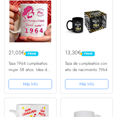
21,05€
13,30€
PRIME
PRIME
PRIME
PRIME
Taza 1964 cumpleaños
Taza de cumpleaños con
mujer 58 años. Idea de
año de nacimiento 1964
regalo: nunca
infravalorar a una mujer
Más Info
Más Info
nacida en 1964