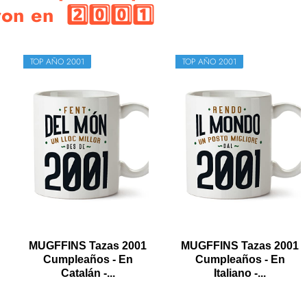
n en 2️⃣0️⃣0️⃣1️⃣
TOP AÑO 2001
TOP AÑO 2001
MUGFFINS Tazas 2001
MUGFFINS Tazas 2001
Cumpleaños - En
Cumpleaños - En
Catalán -...
Italiano -...