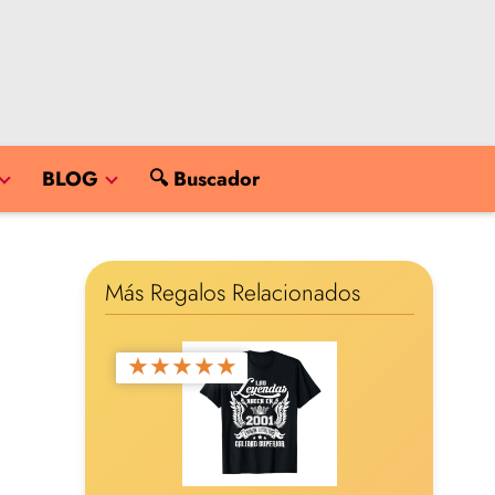
BLOG
🔍 Buscador
Más Regalos Relacionados
★
★
★
★
★