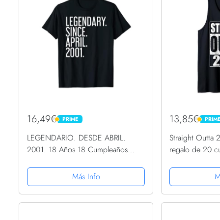
16,49€
13,85€
PRIME
PRIM
PRIME
PRIME
LEGENDARIO. DESDE ABRIL.
Straight Outta 
2001. 18 Años 18 Cumpleaños
regalo de 20 c
Camiseta
sin Mangas
Más Info
M