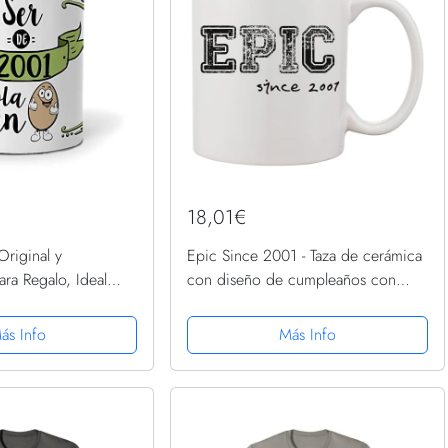
18,01€
Original y
Epic Since 2001 - Taza de cerámica
ara Regalo, Ideal
con diseño de cumpleaños con
s. Ser de 2001 Mola
texto en inglés "Celebrate The Your
You was Born
ás Info
Más Info