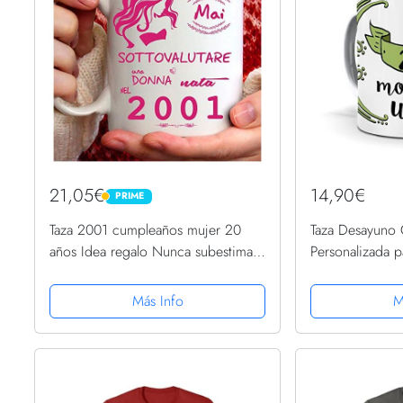
21,05€
14,90€
PRIME
PRIME
Taza 2001 cumpleaños mujer 20
Taza Desayuno 
años Idea regalo Nunca subestimar
Personalizada p
una mujer nacida en 2001
para cumpleaño
un Huevo.
Más Info
M