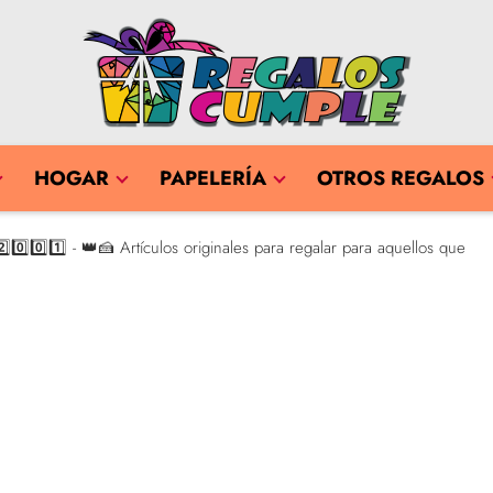
HOGAR
PAPELERÍA
OTROS REGALOS
0️⃣0️⃣1️⃣ - 👑🍰 Artículos originales para regalar para aquellos que