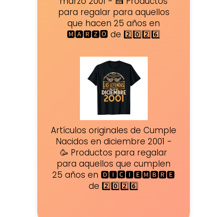
marzo 2001 - 🍰 Productos
para regalar para aquellos
que hacen 25 años en
🅼🅰🆁🆉🅾 de 2️⃣0️⃣2️⃣6️⃣
Artículos originales de Cumple
Nacidos en diciembre 2001 -
🥳 Productos para regalar
para aquellos que cumplen
25 años en 🅳🅸🅲🅸🅴🅼🅱🆁🅴
de 2️⃣0️⃣2️⃣6️⃣