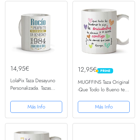
café, regalos de...
14,95€
12,95€
PRIME
PRIME
LolaPix Taza Desayuno
MUGFFINS Taza Original
Personalizada. Tazas
-Que Todo lo Bueno te
Personalizadas. Tazas
SIGA te encuentre y te
Desayuno Originales.
abrace - 350 ml - Tazas
Más Info
Más Info
Varios diseños.
con Frases
CUMPLEAÑOS
motivacionales