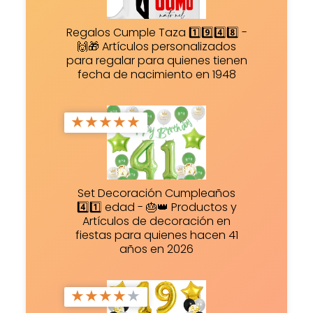
Regalos Cumple Taza 1️⃣9️⃣4️⃣8️⃣ -
🙌🎁 Artículos personalizados
para regalar para quienes tienen
fecha de nacimiento en 1948
★
★
★
★
★
Set Decoración Cumpleaños
4️⃣1️⃣ edad - 🎂👑 Productos y
Artículos de decoración en
fiestas para quienes hacen 41
años en 2026
★
★
★
★
★