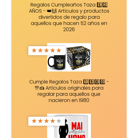
Regalos Cumpleaños Taza 5️⃣2️⃣
AÑOS - 👑🙌 Artículos y productos
divertidos de regalo para
aquellos que hacen 52 años en
2026
★
★
★
★
★
Cumple Regalos Taza 1️⃣9️⃣8️⃣0️⃣ -
🎊🍰 Artículos originales para
regalar para aquellos que
nacieron en 1980
★
★
★
★
★