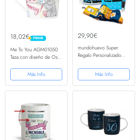
29,90€
18,02€
PRIME
PRIME
mundohuevo Super
Me To You AGM01050
Regalo Personalizado
Taza con diseño de Oso
para cumpleaños. Mis
de Peluche (30
Huevos ya Tienen 30
cumpleaños), cerámica
Más Info
Más Info
años. Taza, libreta, boli y
Trio de Calcetines