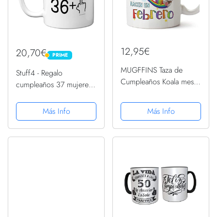
12,95€
20,70€
PRIME
PRIME
MUGFFINS Taza de
Stuff4 - Regalo
Cumpleaños Koala mes
cumpleaños 37 mujeres
de Febrero - Desayuno
hombres, taza grosera
Feliz
novedad dedo medio,
Más Info
Más Info
Cumpleaños/Aniversario.
regalos divertidos,
Cerámica 350 mL
regalo perfecto
cumpleaños, tazas
divertidas regalo 30 7...