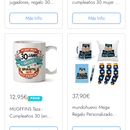
jugadores, regalo 30
cumpleaños 30 mujer –
cumpleaños, taza café
Idea de regalo para 30
apta lavaplatos, regalo
cumpleaños – Regalo de
Más Info
Más Info
30 cumpleaños hombres
cumpleaños para
mujeres, juego video
mujeres flores
retro, taza novedad,
regalos...
37,90€
12,95€
PRIME
PRIME
mundohuevo Mega
MUGFFINS Taza -
Regalo Personalizado
Cumpleaños 30 (en
para 30 cumpleaños
alemán)
Hombre. Mis Huevos ya