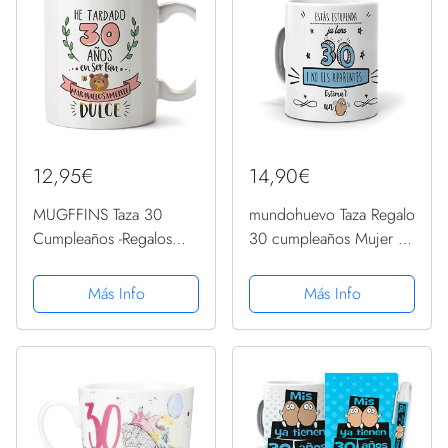
12,95€
14,90€
MUGFFINS Taza 30
mundohuevo Taza Regalo
Cumpleaños -Regalos
30 cumpleaños Mujer en
Originales y Divertidos
Catalan Ja tens 30 i no
para Aniversarios y
ELS aparentes. Ceramica
Más Info
Más Info
Cumpleañeros
AAA - 350 ml.