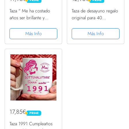
PRIME
PRIME
PRIME
PRIME
Taza " Me ha costado
Taza de desayuno regalo
años ser brillante y
original para 40
diferente"-Regalo
cumpleaños - regalos
Original Feliz
para hombres 40 años -
Más Info
Más Info
Cumpleaños (18 años)
regalos 40 cumpleaños
mujer (Negro Español)
17,85€
PRIME
PRIME
Taza 1991 Cumpleaños