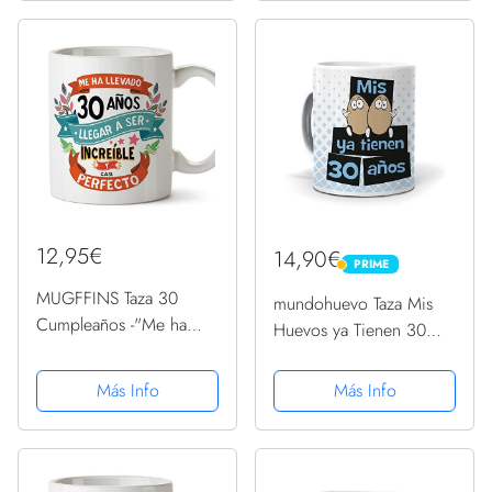
12,95€
14,90€
PRIME
PRIME
MUGFFINS Taza 30
mundohuevo Taza Mis
Cumpleaños -"Me ha
Huevos ya Tienen 30
llevado 30 años llegar a
años versión
ser increíble y casi
Más Info
Más Info
perfecto - Regalos
Desayuno Feliz
Cumpleaños