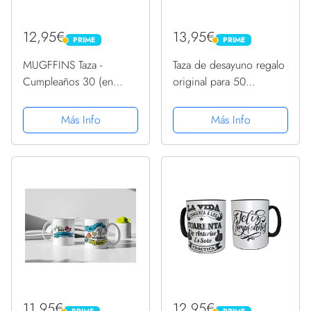
12,95€
13,95€
PRIME
PRIME
PRIME
PRIME
MUGFFINS Taza -
Taza de desayuno regalo
Cumpleaños 30 (en
original para 50
italiano)
cumpleaños - regalos
para hombres 50 años -
Más Info
Más Info
regalos 50 cumpleaños
mujer (Español)
11,95€
12,95€