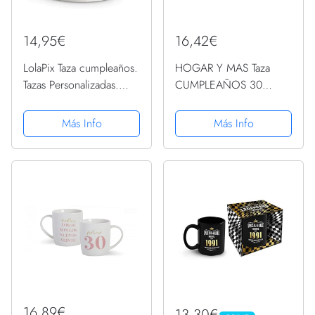
14,95€
16,42€
LolaPix Taza cumpleaños.
HOGAR Y MAS Taza
Tazas Personalizadas.
CUMPLEAÑOS 30
Tazas Desayuno
AZÚL/Blanca - Azul
Originales. Varios
Más Info
Más Info
diseños. CUMPLEAÑOS
INCREIBLE
16,89€
13,30€