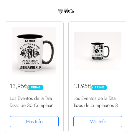
🎊🎁🥳
13,95€
13,95€
PRIME
PRIME
PRIME
PRIME
Los Eventos de la Tata
Los Eventos de la Tata.
Tazas de 30 Cumpleaños
Tazas de cumpleaños 30
Felicidades Regalos de
años. Regalos Originales
cumpleaños 30 años
Más Info
Más Info