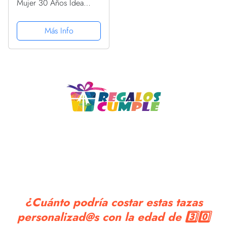
Mujer 30 Años Idea
Regalo: Nunca
subestimar una mujer
Más Info
nacida en 1991
¿Cuánto podría costar estas tazas
personalizad@s con la edad de 3️⃣0️⃣