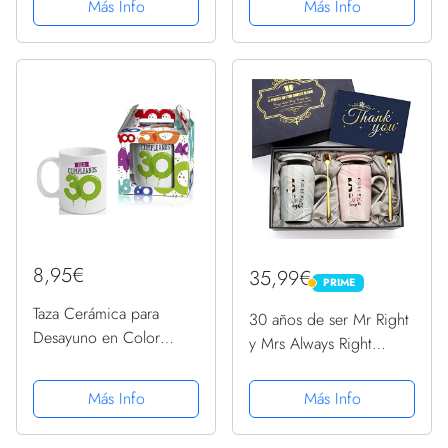
Más Info
Más Info
Tienen 30 años. Taza,
cojin, libreta, boli y Trio
de Calcetines
8,95€
35,99€
PRIME
PRIME
Taza Cerámica para
30 años de ser Mr Right
Desayuno en Color
y Mrs Always Right
Blanco de 300 ML, Un
Regalos de boda para
Regalo Original para un
parejas, padres, abuelos
Más Info
Más Info
Feliz Cumpleaños (Feliz
- Juego de tazas de
30)
cerámica navideñas para