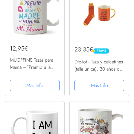
12,95€
23,35€
PRIME
PRIME
MUGFFINS Tazas para
Dlp-lot - Taza y calcetines
Mamá –"Premio a la
(talla única), 30 años de
mejor madre" (Modelo
buen humor, color
3) – Regalos para el día
naranja
Más Info
Más Info
de la Madre/Desayunos
originales