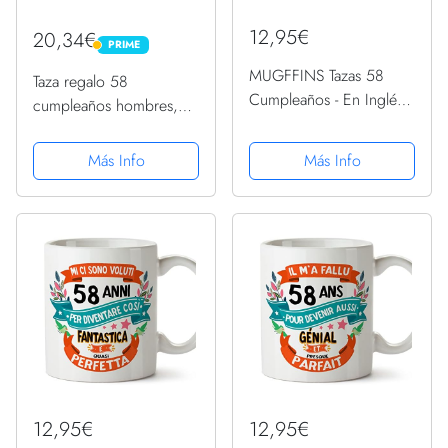
12,95€
20,34€
PRIME
PRIME
MUGFFINS Tazas 58
Taza regalo 58
Cumpleaños - En Inglés -
cumpleaños hombres,
It took me 58 years to
mujeres, él, ella, 21185
become perfect - 11 oz -
días edad, divertida,
Más Info
Más Info
Regalo original y
adultos, cincuenta ocho,
divertido
regalo feliz cumpleaños
papá, mamá, nan,
abuelo,...
12,95€
12,95€