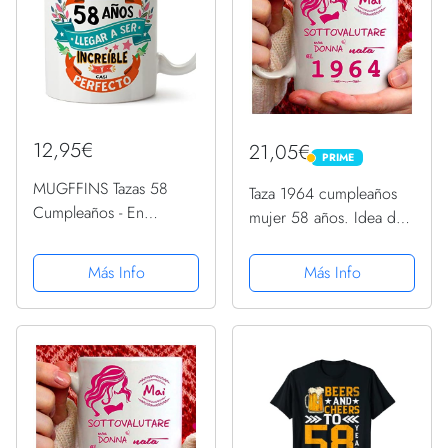
12,95€
21,05€
PRIME
PRIME
MUGFFINS Tazas 58
Taza 1964 cumpleaños
Cumpleaños - En
mujer 58 años. Idea de
Español - Me ha llevado
regalo: nunca
58 años llegar a ser
infravalorar a una mujer
Más Info
Más Info
increíble - 11 oz - Regalo
nacida en 1964
original y divertido