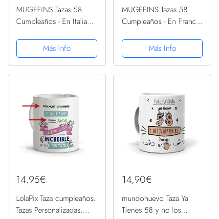
MUGFFINS Tazas 58
MUGFFINS Tazas 58
Cumpleaños - En Italiano
Cumpleaños - En Francés
- Mi ci sono voluti 58
- Il m'a fallu 58 ans pour
anni per diventare cosi
devenir aussi geniale - 11
Más Info
Más Info
fantastico - 11 oz -
oz - Regalo original y
Regalo original y
divertido
divertido
14,95€
14,90€
LolaPix Taza cumpleaños.
mundohuevo Taza Ya
Tazas Personalizadas.
Tienes 58 y no los