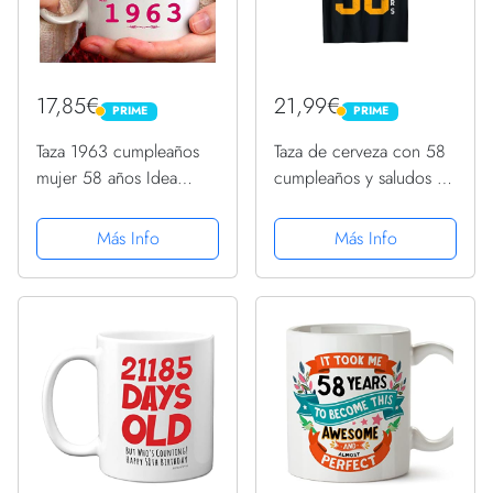
17,85€
21,99€
PRIME
PRIME
PRIME
PRIME
Taza 1963 cumpleaños
Taza de cerveza con 58
mujer 58 años Idea
cumpleaños y saludos a
regalo Nunca subestimar
58 años Camiseta
una mujer nacida en
Más Info
Más Info
1963