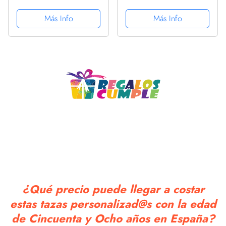
Tazas Desayuno
aparentas. Cerámica
Originales. Varios
AAA - 350 ml.
Más Info
Más Info
diseños. CUMPLEAÑOS
INCREIBLE
¿Qué precio puede llegar a costar
estas tazas personalizad@s con la edad
de Cincuenta y Ocho años en España?