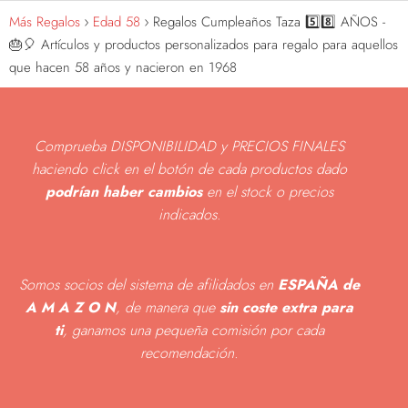
Más Regalos
Edad 58
Regalos Cumpleaños Taza 5️⃣8️⃣ AÑOS -
🎂🎈 Artículos y productos personalizados para regalo para aquellos
que hacen 58 años y nacieron en 1968
Comprueba DISPONIBILIDAD y PRECIOS FINALES
haciendo click en el botón de cada productos dado
podrían haber cambios
en el stock o precios
indicados
.
Somos socios del sistema de afilidados en
ESPAÑA de
A M A Z O N
, de manera que
sin coste extra para
ti
, ganamos una pequeña comisión por cada
recomendación.