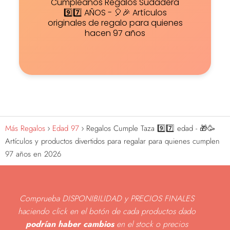
Cumpleaños Regalos Sudadera
9️⃣7️⃣ AÑOS - 🎈🎉 Artículos
originales de regalo para quienes
hacen 97 años
Más Regalos
Edad 97
Regalos Cumple Taza 9️⃣7️⃣ edad - 🎁🥳
Artículos y productos divertidos para regalar para quienes cumplen
97 años en 2026
Comprueba DISPONIBILIDAD y PRECIOS FINALES
haciendo click en el botón de cada productos dado
podrían haber cambios
en el stock o precios