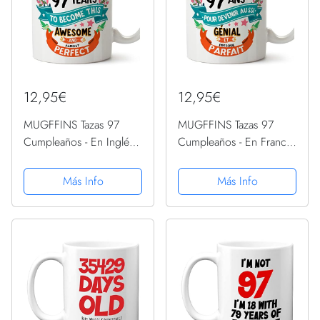
12,95€
12,95€
MUGFFINS Tazas 97
MUGFFINS Tazas 97
Cumpleaños - En Inglés -
Cumpleaños - En Francés
It took me 97 years to
- Il m'a fallu 97 ans pour
become perfect - 11 oz -
devenir aussi geniale - 11
Más Info
Más Info
Regalo original y
oz - Regalo original y
divertido
divertido