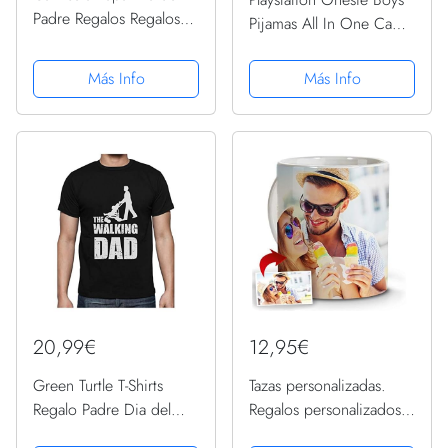
Padre Regalos Regalos
Pijamas All In One Camo
para Ingenieros Regalos
Juego Kids 13-14 años
para Papa Camisetas
Más Info
Más Info
Hombre Originales
Divertidas Algunos me
Llaman Ingeniero los
Más...
20,99€
12,95€
Green Turtle T-Shirts
Tazas personalizadas.
Regalo Padre Dia del
Regalos personalizados
Padre Regalos Camiseta
con foto. Taza