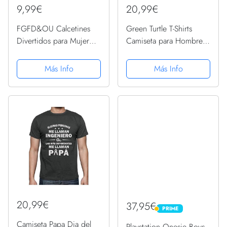
9,99€
20,99€
FGFD&OU Calcetines
Green Turtle T-Shirts
Divertidos para Mujer
Camiseta para Hombre -
Homme, taza de pastel
Regalos para Ingenieros -
Calcetines Térmicos,
Soy Ingeniero Asume
Más Info
Más Info
Regalo de Cumpleaños,
Que Siempre Tengo la
Unisex Calcetines con
Razón Large Azul
Texto Antideslizante IF
Oscuro
YOU...
20,99€
37,95€
PRIME
PRIME
Camiseta Papa Dia del
Playstation Onesie Boys