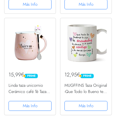
Papa Regalo para Futuro
personalizada barata de
Más Info
Más Info
Papa Regalos Originales
cerámica.
para Padres Primerizos
The Walking Dad...
15,99€
12,95€
PRIME
PRIME
PRIME
PRIME
Linda taza unicornio
MUGFFINS Taza Original
Cerámico café Té Taza
-Que Todo lo Bueno te
de leche tazas divertidas
SIGA te encuentre y te
Taza novedosa con tapa
abrace - 350 ml - Tazas
Más Info
Más Info
y cuchara Regalos para
con Frases