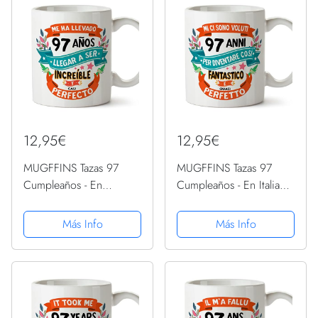
12,95€
12,95€
MUGFFINS Tazas 97
MUGFFINS Tazas 97
Cumpleaños - En
Cumpleaños - En Italiano
Español - Me ha llevado
- Mi ci sono voluti 97
97 años llegar a ser
anni per diventare cosi
Más Info
Más Info
increíble - 11 oz - Regalo
fantastico - 11 oz -
original y divertido
Regalo original y
divertido