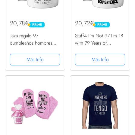
20,78€
20,72€
PRIME
PRIME
PRIME
PRIME
Taza regalo 97
Stuff4 I'm Not 97 I'm 18
cumpleaños hombres
with 79 Years of
mujeres, él ella, 35429
Experience, tazas
días edad, divertida
cerámica 11 oz, aptas
Más Info
Más Info
adultos, noventa siete
lavavajillas, regalos
noventa séptimo regalo
broma mujeres hombres,
feliz cumpleaños papá
regalos cumpleaños 97
mamá...
mujeres,...