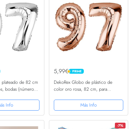
5,99€
PRIME
PRIME
 plateado de 82 cm
DekoRex Globo de plástico de
os, bodas (número
color oro rosa, 82 cm, para
cumpleaños, bodas (número: 97)
ás Info
Más Info
-7%