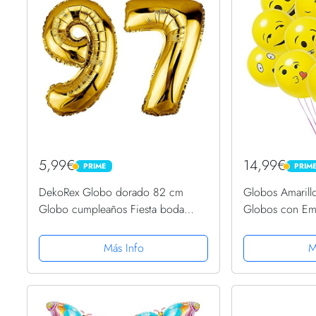
5,99€
14,99€
PRIME
PRIM
PRIME
PRIME
DekoRex Globo dorado 82 cm
Globos Amarill
Globo cumpleaños Fiesta boda
Globos con Em
(Número 97)
de Látex, Ball
de Fiesta Cum
Más Info
M
Decoracion Gl