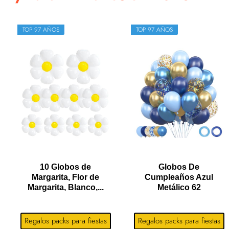
TOP 97 AÑOS
TOP 97 AÑOS
10 Globos de
Globos De
Margarita, Flor de
Cumpleaños Azul
Margarita, Blanco,...
Metálico 62
Unidades,...
Regalos packs para fiestas
Regalos packs para fiestas