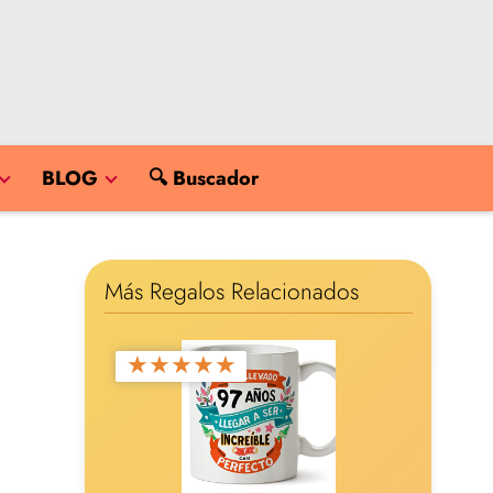
BLOG
🔍 Buscador
Más Regalos Relacionados
★
★
★
★
★