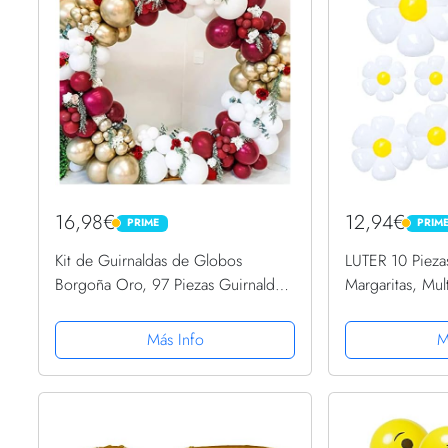
16,98€
12,94€
PRIME
PRIM
PRIME
PRIME
Kit de Guirnaldas de Globos
LUTER 10 Pieza
Borgoña Oro, 97 Piezas Guirnalda
Margaritas, Mul
Cumpleaños Globos Borgoña Oro
Globo de Flores
Blanco Arco de Globos Boda,
Globo de Fiesta
Más Info
M
Borgoña Oro Globos Decoraciones
para Accesorios
para...