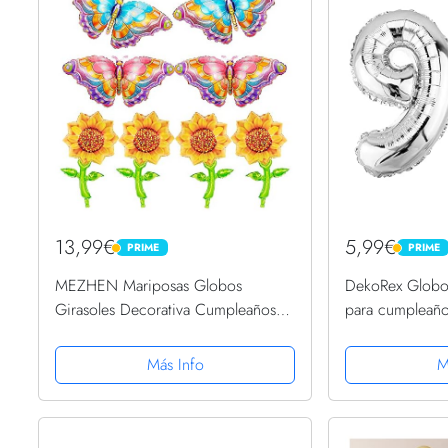
13,99€
5,99€
PRIME
PRIME
PRIME
PRIME
MEZHEN Mariposas Globos
DekoRex Globo
Girasoles Decorativa Cumpleaños
para cumpleañ
Fiesta de Hawaii Decorativa Fiesta
97)
de Verano Globos Niña 8 Piezas
Más Info
M