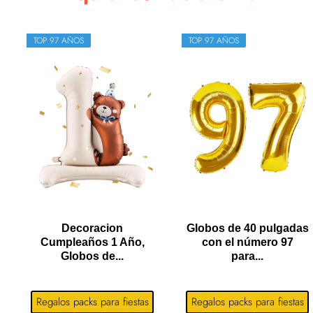
TOP 97 AÑOS
TOP 97 AÑOS
Decoracion
Globos de 40 pulgadas
Cumpleaños 1 Año,
con el número 97
Globos de...
para...
Regalos packs para fiestas
Regalos packs para fiestas