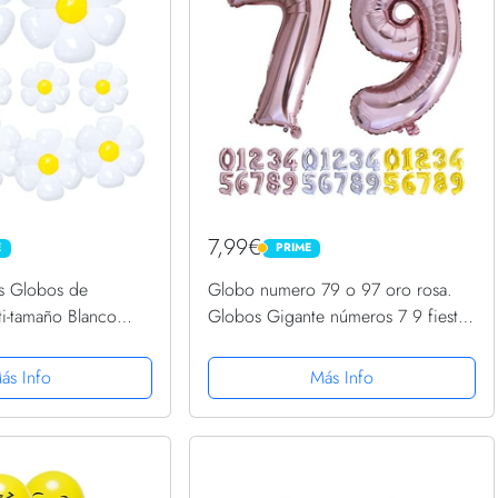
7,99€
E
PRIME
PRIME
s Globos de
Globo numero 79 o 97 oro rosa.
ti-tamaño Blanco
Globos Gigante números 7 9 fiestas
, Estilo Fresco
cumpleaños decoración fiesta
 Película Aluminio
aniversario boda tamaño grande 70
ás Info
Más Info
 Fotos Fiestas...
cm con accesorio para inflar...