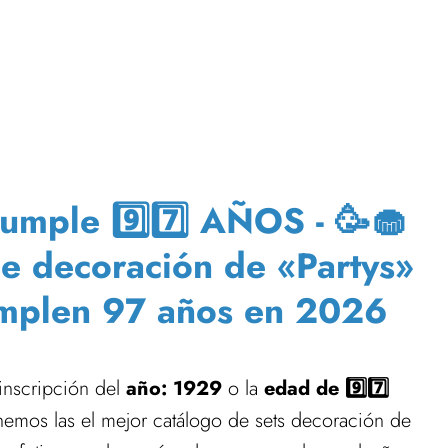
umple 9️⃣7️⃣ AÑOS - 🥳🧁
de decoración de «Partys»
umplen 97 años en 2026
 inscripción del
año: 1929
o la
edad de 9️⃣7️⃣
enemos las el mejor catálogo de sets decoración de