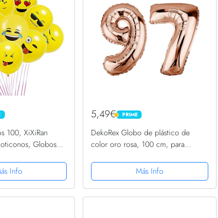
5,49€
E
PRIME
PRIME
os 100, XiXiRan
DekoRex Globo de plástico de
oticonos, Globos
color oro rosa, 100 cm, para
oons Helium, Globos
cumpleaños, fiesta o boda (número:
pleanos Game
97)
ás Info
Más Info
obo