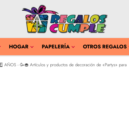
HOGAR
PAPELERÍA
OTROS REGALOS
️⃣ AÑOS - 🥳🧁 Artículos y productos de decoración de «Partys» para