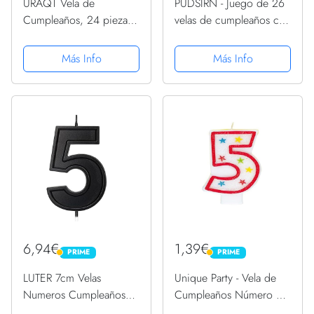
URAQT Vela de
PUDSIRN - Juego de 26
Cumpleaños, 24 piezas
velas de cumpleaños con
Velas de Pastel, Velas
números, 10 piezas de
Metálicas para Cupcakes
decoración para tartas
Más Info
Más Info
en Soportes, Velas Oro
con purpurina, número
Degradado Largas y
0-9, con 16 velas de
Finas para Cumpleaños,
cumpleaños de
Bodas,...
corazón,...
6,94€
1,39€
PRIME
PRIME
PRIME
PRIME
LUTER 7cm Velas
Unique Party - Vela de
Numeros Cumpleaños
Cumpleaños Número 5
Grandes, Forma de
Reluciente y Decoración