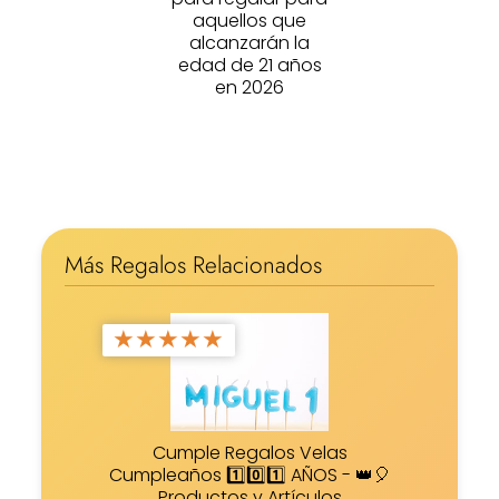
aquellos que
alcanzarán la
edad de 21 años
en 2026
Más Regalos Relacionados
★
★
★
★
★
Cumple Regalos Velas
Cumpleaños 1️⃣0️⃣1️⃣ AÑOS - 👑🎈
Productos y Artículos