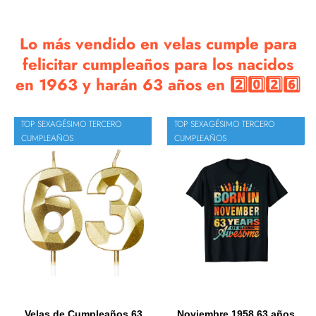
Lo más vendido en velas cumple para
felicitar cumpleaños para los nacidos
en 1963 y harán 63 años en 2️⃣0️⃣2️⃣6️⃣
TOP SEXAGÉSIMO TERCERO
TOP SEXAGÉSIMO TERCERO
CUMPLEAÑOS
CUMPLEAÑOS
Velas de Cumpleaños 63
Noviembre 1958 63 años