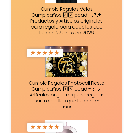
Cumple Regalos Velas
Cumpleaños 2️⃣7️⃣ edad - 🎂🎉
Productos y Artículos originales
para regalo para aquellos que
hacen 27 años en 2026
★
★
★
★
★
Cumple Regalos Photocall Fiesta
Cumpleaños 7️⃣5️⃣ edad - 🎉🎈
Artículos originales para regalar
para aquellos que hacen 75
años
★
★
★
★
★