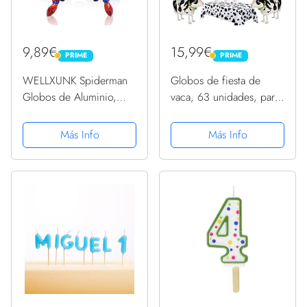
9,89€
15,99€
PRIME
PRIME
PRIME
PRIME
WELLXUNK Spiderman
Globos de fiesta de
Globos de Aluminio,
vaca, 63 unidades, para
Spiderman Decoracion
fiesta, granja, juego de
de Fiesta, Spider-Man
globos de vaca, vaca,
Más Info
Más Info
Globo de Fiesta,
cumpleaños, pancartas,
Spiderman Globos de
fiestas, mantel de vaca
Decoracion
para decoración de...
Cumpleaños, Cartoon
Globos...