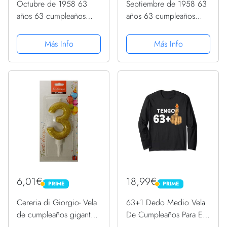
Octubre de 1958 63
Septiembre de 1958 63
años 63 cumpleaños
años 63 cumpleaños
regalo vela gráfico
regalo vela gráfico
Camiseta
Camiseta
Más Info
Más Info
6,01€
18,99€
PRIME
PRIME
PRIME
PRIME
Cereria di Giorgio- Vela
63+1 Dedo Medio Vela
de cumpleaños gigante
De Cumpleaños Para El
con purpurina número
64º Cumpleaños Manga