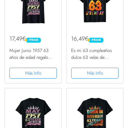
17,49€
16,49€
PRIME
PRIME
PRIME
PRIME
Mujer Junio 1957 63
Es mi 63 cumpleaños
años de edad regalo
dulce 63 velas de
fiesta de vela de
cumpleaños años
cumpleaños 63 Camiseta
Camiseta
Más Info
Más Info
Cuello V