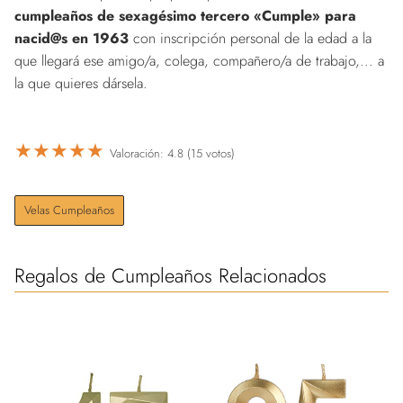
cumpleaños de sexagésimo tercero «Cumple» para
nacid@s en 1963
con inscripción personal de la edad a la
que llegará ese amigo/a, colega, compañero/a de trabajo,... a
la que quieres dársela.
★
★
★
★
★
Valoración: 4.8 (15 votos)
Velas Cumpleaños
Regalos de Cumpleaños Relacionados