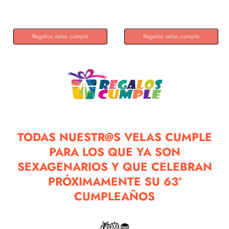
con...
Regalos velas cumple
Regalos velas cumple
TODAS NUESTR@S VELAS CUMPLE
PARA LOS QUE YA SON
SEXAGENARIOS Y QUE CELEBRAN
PRÓXIMAMENTE SU 63º
CUMPLEAÑOS
🎁🎂🧁