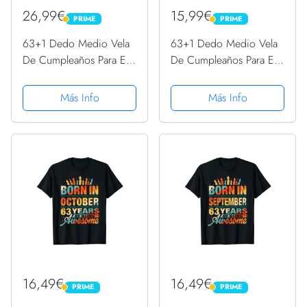
26,99€
15,99€
PRIME
PRIME
PRIME
PRIME
63+1 Dedo Medio Vela
63+1 Dedo Medio Vela
De Cumpleaños Para El
De Cumpleaños Para El
64º Cumpleaños
64º Cumpleaños
Sudadera
Camiseta
Más Info
Más Info
16,49€
16,49€
PRIME
PRIME
PRIME
PRIME