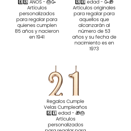
8️⃣5️⃣ AÑOS - 🎂🥳
5️⃣3️⃣ edad - 🥳🎁
Artículos
Artículos originales
personalizados
para regalar para
para regalar para
aquellos que
quienes cumplen
alcanzarán al
85 años y nacieron
número de 53
en 1941
años y su fecha de
nacimiento es en
1973
Regalos Cumple
Velas Cumpleaños
2️⃣1️⃣ edad - 🎁🎂
Artículos
personalizados
para regalar para