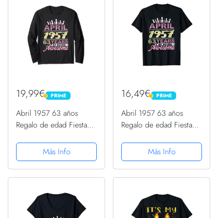
19,99€
16,49€
PRIME
PRIME
PRIME
PRIME
Abril 1957 63 años
Abril 1957 63 años
Regalo de edad Fiesta
Regalo de edad Fiesta
de vela de cumpleaños
de vela de cumpleaños
63 Manga Larga
63 Camiseta
Más Info
Más Info