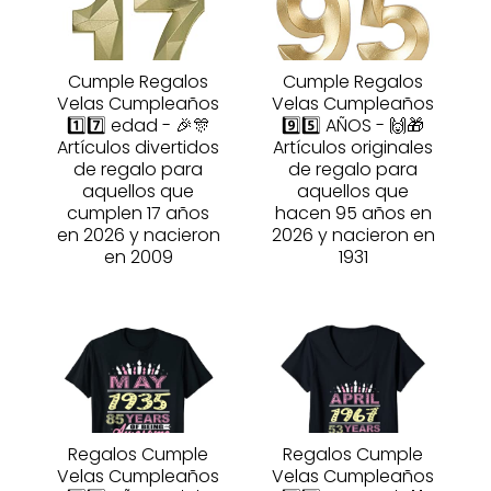
Cumple Regalos
Cumple Regalos
Velas Cumpleaños
Velas Cumpleaños
1️⃣7️⃣ edad - 🎉🎊
9️⃣5️⃣ AÑOS - 🙌🎁
Artículos divertidos
Artículos originales
de regalo para
de regalo para
aquellos que
aquellos que
cumplen 17 años
hacen 95 años en
en 2026 y nacieron
2026 y nacieron en
en 2009
1931
Regalos Cumple
Regalos Cumple
Velas Cumpleaños
Velas Cumpleaños