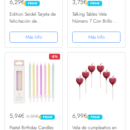
6,29€
3,75€
PRIME
PRIME
PRIME
PRIME
Edition Seidel Tarjeta de
Talking Tables Vela
felicitación de
Número 7 Con Brillo De
cumpleaños con sobre,
Oro Rosa, Decoración
tarjeta de felicitación,
para tartas Bonita,
Más Info
Más Info
billet de cumpleaños,
brillante, Para niños,
feliz cumpleaños,
adultos, 7 °, 70 °
hombre, mujer, niño,
cumpleaños, aniversario,
-8%
vela de...
hito
5,94€
6,99€
6,50€
PRIME
PRIME
PRIME
PRIME
Pastel Birthday Candles
Vela de cumpleaños en