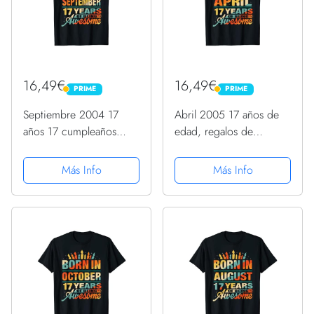
16,49€
16,49€
PRIME
PRIME
PRIME
PRIME
Septiembre 2004 17
Abril 2005 17 años de
años 17 cumpleaños
edad, regalos de
regalo vela gráfica
cumpleaños 17 vela
Camiseta
gráfica Camiseta
Más Info
Más Info