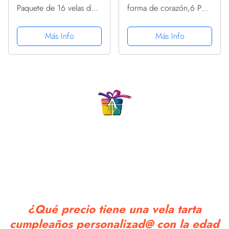
Paquete de 16 velas de
forma de corazón,6 Pcs
cumpleaños de color
Velas únicas para
pastel arcoíris con
Decorar Pastel de Fiesta
Más Info
Más Info
soportes | Alto Delgado
di Cumpleaños y
10cm | Decoraciones de
Bodas,Velas Decorativas
tartas para
para Decoración un
cumpleaños,...
Tarta,Rojo
¿Qué precio tiene una vela tarta
cumpleaños personalizad@ con la edad