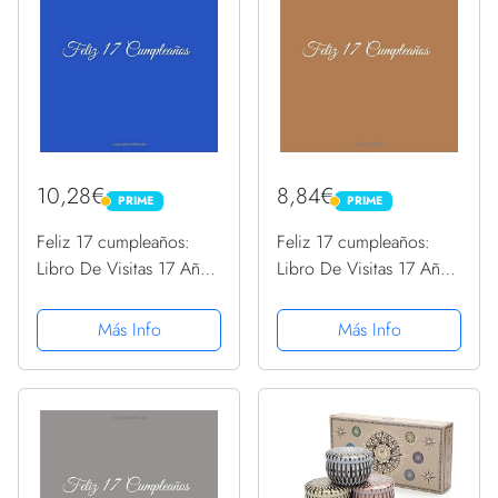
10,28€
8,84€
PRIME
PRIME
PRIME
PRIME
Feliz 17 cumpleaños:
Feliz 17 cumpleaños:
Libro De Visitas 17 Años
Libro De Visitas 17 Años
Feliz Cumpleanos para
Feliz Cumpleanos para
Fiesta ideas regalos
Fiesta ideas regalos
Más Info
Más Info
decoracion accesorios
decoracion accesorios
eventos firmas fiesta nina
eventos firmas fiesta nina
nino ninos ... 17...
nino ninos ... anos...