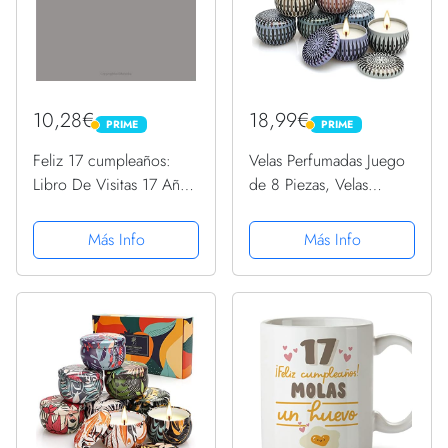
10,28€
18,99€
PRIME
PRIME
PRIME
PRIME
Feliz 17 cumpleaños:
Velas Perfumadas Juego
Libro De Visitas 17 Años
de 8 Piezas, Velas
Feliz Cumpleanos para
Aromaticas 8x2.5OZ,
Fiesta ideas regalos
Regalo de Velas de
Más Info
Más Info
decoracion accesorios
Aromaterapia Cera de
eventos firmas fiesta nina
Soja(15-20 Hora),
nino ninos ... 17...
Navidad Boda Baño
Yoga Cumpleaños...