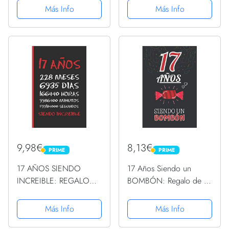
ORIGINAL Y
Más Info
Más Info
DIVERTIDO. 10 AÑOS.
DIARIO, CUADERNO
DE NOTAS, APUNTES O
AGENDA.
9,98€
8,13€
PRIME
PRIME
PRIME
PRIME
17 AÑOS SIENDO
17 Años Siendo un
INCREIBLE: REGALO
BOMBÓN: Regalo de 17
DE CUMPLEAÑOS
Cumpleaños para Chica
ORIGINAL Y
y Chico Joven
Más Info
Más Info
DIVERTIDO. DIARIO,
Adolescente ~ Regalo 17