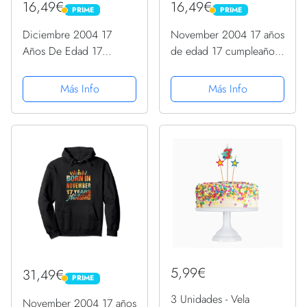
16,49€
16,49€
PRIME
PRIME
PRIME
PRIME
Diciembre 2004 17
November 2004 17 años
Años De Edad 17
de edad 17 cumpleaños
Cumpleaños Regalos
regalo vela gráfico
Vela Gráfico Camiseta
Camiseta
Más Info
Más Info
5,99€
31,49€
PRIME
PRIME
3 Unidades - Vela
November 2004 17 años