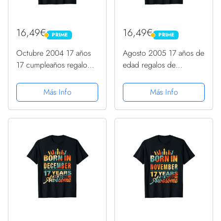
16,49€
16,49€
PRIME
PRIME
PRIME
PRIME
Octubre 2004 17 años
Agosto 2005 17 años de
17 cumpleaños regalo
edad regalos de
vela gráfico Camiseta
cumpleaños 17 vela
gráfica Camiseta
Más Info
Más Info