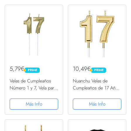
5,79€
10,49€
PRIME
PRIME
PRIME
PRIME
Velas de Cumpleaños
Nuanchu Velas de
Número 1 y 7, Vela para
Cumpleaños de 17 Años
17 Años Cumpleaños,
Velas de Números Velas
Decoracion Tartas
de Tarta de Cumpleaños
Más Info
Más Info
Cumpleaños Toppers de
Adornos Toppers para
Pastel Decorativo, para
Boda Aniversario
Fiesta de Cumpleaños
Celebración, Dorado
y...