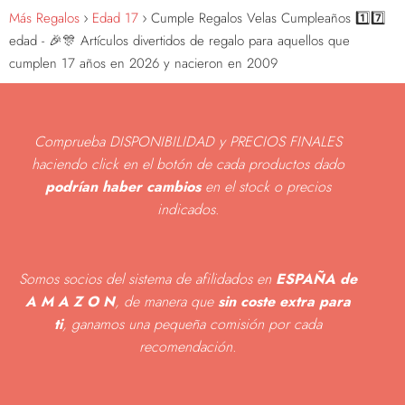
Más Regalos
Edad 17
Cumple Regalos Velas Cumpleaños 1️⃣7️⃣
edad - 🎉🎊 Artículos divertidos de regalo para aquellos que
cumplen 17 años en 2026 y nacieron en 2009
Comprueba DISPONIBILIDAD y PRECIOS FINALES
haciendo click en el botón de cada productos dado
podrían haber cambios
en el stock o precios
indicados
.
Somos socios del sistema de afilidados en
ESPAÑA de
A M A Z O N
, de manera que
sin coste extra para
ti
, ganamos una pequeña comisión por cada
recomendación.