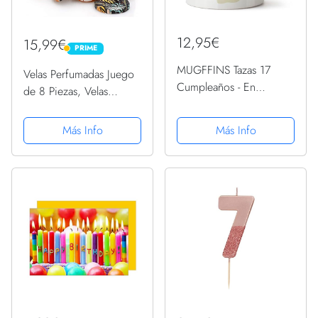
12,95€
15,99€
PRIME
PRIME
MUGFFINS Tazas 17
Velas Perfumadas Juego
Cumpleaños - En
de 8 Piezas, Velas
Español - Feliz
Aromaticas 8x2.5OZ,
Cumpleaños Molas un
Regalo de Velas de
Más Info
Más Info
Huevo - 11 oz / 330 ml -
Aromaterapia Cera de
Regalo original y
Soja(15-20 Hora), Boda
divertido
Baño Yoga Cumpleaños
Navidad Día...