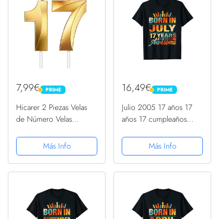
7,99€
16,49€
PRIME
PRIME
PRIME
PRIME
Hicarer 2 Piezas Velas
Julio 2005 17 años 17
de Número Velas
años 17 cumpleaños
Doradas Brillantes Velas
regalos vela gráfico
de Tartas de Cumpleaños
Camiseta
Más Info
Más Info
Toppers de Pastel
Decorativo para Boda
Cumpleaños
Aniversariio...