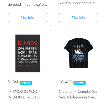
número 3 con forma de
de edad 17 cumpleaños
estrella de 17 cm -
regalo vela gráfico
Decoración para tartas,
Sudadera con Capucha
Más Info
Más Info
Velas tarta cumpleaños
infantil, fiesta infantil,
eventos, celebraciones.
9,98€
16,49€
PRIME
PRIME
PRIME
PRIME
17 AÑOS SIENDO
Crucero 17 Cumpleaños
INCREIBLE: REGALO
Vela Adolescentes Niños
DE CUMPLEAÑOS
Niñas Cruising Camiseta