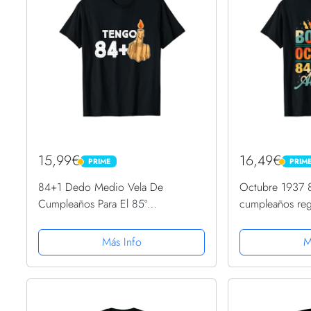
15,99€
16,49€
PRIME
PRIM
PRIME
PRIME
84+1 Dedo Medio Vela De
Octubre 1937 
Cumpleaños Para El 85º
cumpleaños reg
Cumpleaños Camiseta
Camiseta
Más Info
M