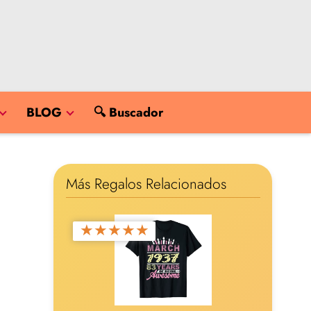
BLOG
🔍 Buscador
Más Regalos Relacionados
★
★
★
★
★