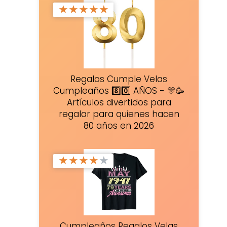
★
★
★
★
★
Regalos Cumple Velas
Cumpleaños 8️⃣0️⃣ AÑOS - 🎊🥳
Artículos divertidos para
regalar para quienes hacen
80 años en 2026
★
★
★
★
★
Cumpleaños Regalos Velas