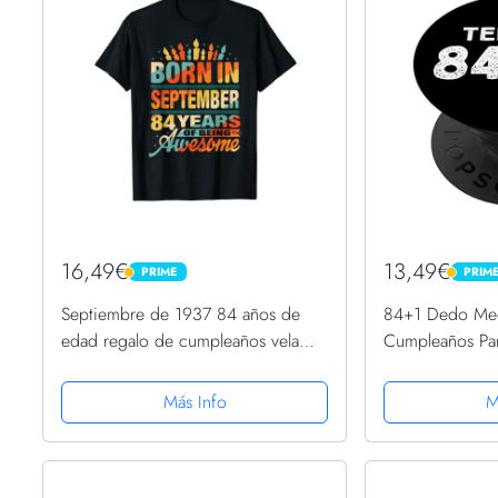
16,49€
13,49€
PRIME
PRIM
PRIME
PRIME
Septiembre de 1937 84 años de
84+1 Dedo Med
edad regalo de cumpleaños vela
Cumpleaños Par
gráfica Camiseta
Cumpleaños Po
Intercambiable
Más Info
M