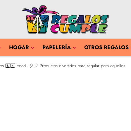
HOGAR
PAPELERÍA
OTROS REGALOS
8️⃣4️⃣ edad - 🎈🎈 Productos divertidos para regalar para aquellos