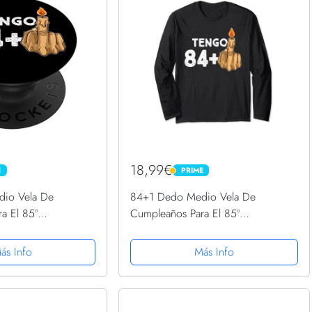
18,99€
E
PRIME
PRIME
io Vela De
84+1 Dedo Medio Vela De
a El 85º
Cumpleaños Para El 85º
pSockets PopGrip
Cumpleaños Manga Larga
ás Info
Más Info