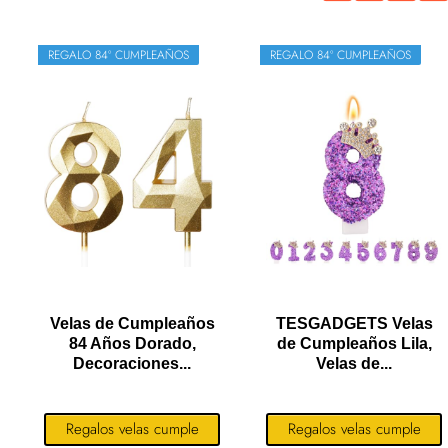
REGALO 84º CUMPLEAÑOS
REGALO 84º CUMPLEAÑOS
Velas de Cumpleaños
TESGADGETS Velas
84 Años Dorado,
de Cumpleaños Lila,
Decoraciones...
Velas de...
Regalos velas cumple
Regalos velas cumple