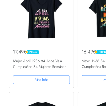
17,49€
16,49€
PRIME
PRIM
PRIME
PRIME
Mujer Abril 1936 84 Años Vela
Mayo 1938 84
Cumpleaños 84 Mujeres Románticas
Cumpleaños Reg
Camiseta Cuello V
Camiseta
Más Info
M