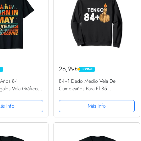
26,99€
E
PRIME
PRIME
 Años 84
84+1 Dedo Medio Vela De
alos Vela Gráfico
Cumpleaños Para El 85º
Cumpleaños Sudadera
ás Info
Más Info