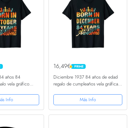
16,49€
E
PRIME
PRIME
84 años 84
Diciembre 1937 84 años de edad
alo vela gráfico
regalo de cumpleaños vela gráfica
Camiseta
ás Info
Más Info