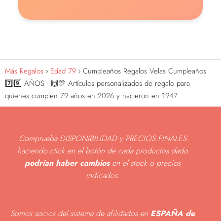
Más Regalos
Edad 79
Cumpleaños Regalos Velas Cumpleaños
7️⃣9️⃣ AÑOS - 🙌🎊 Artículos personalizados de regalo para
quienes cumplen 79 años en 2026 y nacieron en 1947
Comprueba DISPONIBILIDAD y PRECIOS FINALES
haciendo click en el botón de cada productos dado
podrían haber cambios
en el stock o precios
indicados
.
Somos socios del sistema de afilidados en
ESPAÑA de