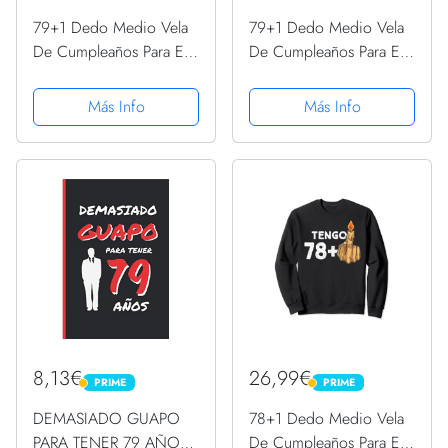
79+1 Dedo Medio Vela
79+1 Dedo Medio Vela
De Cumpleaños Para El
De Cumpleaños Para El
80º Cumpleaños
80º Cumpleaños
Sudadera con Capucha
Sudadera con Capucha
Más Info
Más Info
8,13€
26,99€
PRIME
PRIME
PRIME
PRIME
DEMASIADO GUAPO
78+1 Dedo Medio Vela
PARA TENER 79 AÑOS:
De Cumpleaños Para El