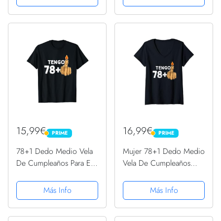
15,99€
16,99€
PRIME
PRIME
PRIME
PRIME
78+1 Dedo Medio Vela
Mujer 78+1 Dedo Medio
De Cumpleaños Para El
Vela De Cumpleaños
79º Cumpleaños
Para El 79º Cumpleaños
Camiseta
Camiseta Cuello V
Más Info
Más Info