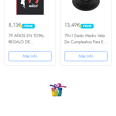
8,13€
13,49€
PRIME
PRIME
PRIME
PRIME
79 AÑOS EN TOTAL:
79+1 Dedo Medio Vela
REGALO DE
De Cumpleaños Para El
CUMPLEAÑOS
80º Cumpleaños
ORIGINAL Y DIVERTIDO
PopSockets PopGrip
Más Info
Más Info
PARA HOMBRE Y
Intercambiable
MUJER, personas
mayores, abuelo, abuela
| Ideas Aniversario, Día
de San ... de...