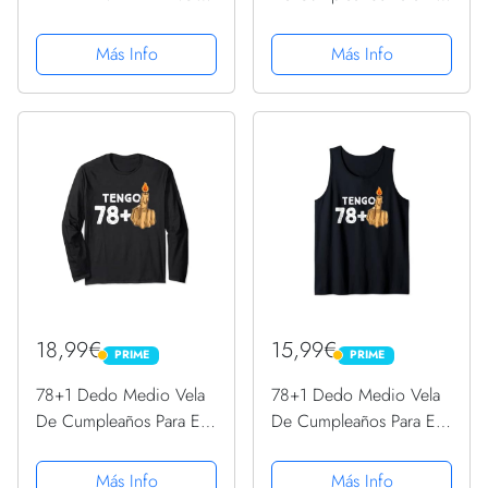
REGALO DE
79º Cumpleaños
CUMPLEAÑOS
Sudadera
Más Info
Más Info
ORIGINAL Y DIVERTIDO
PARA HOMBRE | pareja,
padre, abuelo | Ideas
Aniversario, Día de San
... Diario...
18,99€
15,99€
PRIME
PRIME
PRIME
PRIME
78+1 Dedo Medio Vela
78+1 Dedo Medio Vela
De Cumpleaños Para El
De Cumpleaños Para El
79º Cumpleaños Manga
79º Cumpleaños
Larga
Camiseta sin Mangas
Más Info
Más Info