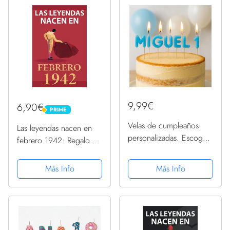
9,99€
6,90€
PRIME
PRIME
Velas de cumpleaños
Las leyendas nacen en
personalizadas. Escoge
febrero 1942: Regalo de
el nombre, edad y el
cumpleaños perfecto
color de las velas.
para hombre y mujer de
Más Info
Más Info
Compra solidaria
79 años I Cita positiva ,
humor I Cuaderno ,
diario , libro ......