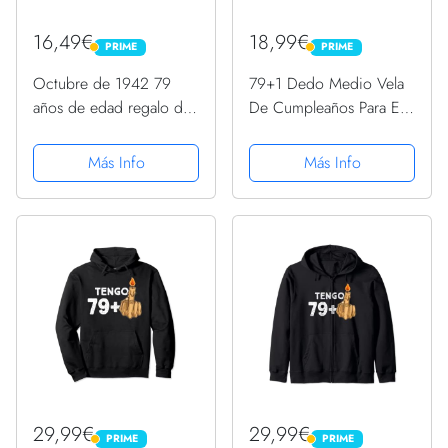
16,49€
18,99€
PRIME
PRIME
PRIME
PRIME
Octubre de 1942 79
79+1 Dedo Medio Vela
años de edad regalo de
De Cumpleaños Para El
cumpleaños gráfico de
80º Cumpleaños Manga
vela Camiseta
Larga
Más Info
Más Info
29,99€
29,99€
PRIME
PRIME
PRIME
PRIME