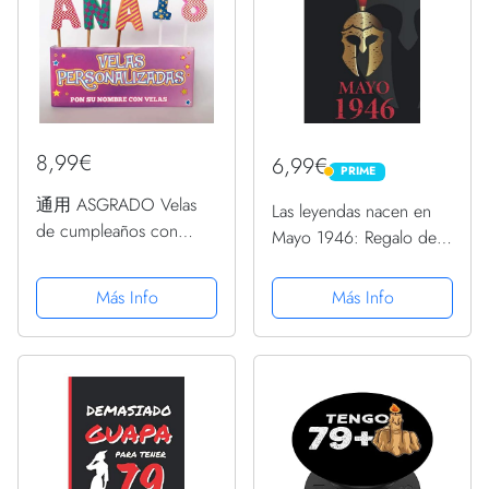
8,99€
6,99€
PRIME
PRIME
通用 ASGRADO Velas
Las leyendas nacen en
de cumpleaños con
Mayo 1946: Regalo de
Nombre y Numero
cumpleaños perfecto
Colores,Regalo de
para hombre y mujer de
Más Info
Más Info
cumpleaños,
75 años I Cita positiva ,
Personalizadas
humor I Cuaderno ,
diario , libro de ... I...