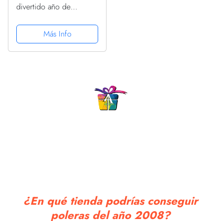
divertido año de
nacimiento vintage
cumpleaños 2008
Más Info
Camiseta Cuello V
¿En qué tienda podrías conseguir
poleras del año 2008?