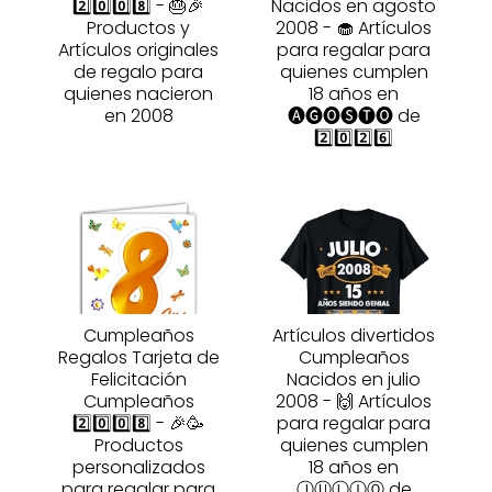
2️⃣0️⃣0️⃣8️⃣ - 🎂🎉
Nacidos en agosto
Productos y
2008 - 🧁 Artículos
Artículos originales
para regalar para
de regalo para
quienes cumplen
quienes nacieron
18 años en
en 2008
🅐🅖🅞🅢🅣🅞 de
2️⃣0️⃣2️⃣6️⃣
Cumpleaños
Artículos divertidos
Regalos Tarjeta de
Cumpleaños
Felicitación
Nacidos en julio
Cumpleaños
2008 - 🙌 Artículos
2️⃣0️⃣0️⃣8️⃣ - 🎉🥳
para regalar para
Productos
quienes cumplen
personalizados
18 años en
para regalar para
ⒿⓊⓁⒾⓄ de