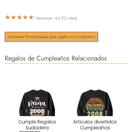
★
★
★
★
★
Valoración: 4.6 (12 votos)
Camisetas Personalizadas para regalar en Cumpleaños
Regalos de Cumpleaños Relacionados
Cumple Regalos
Artículos divertidos
Sudadera
Cumpleaños