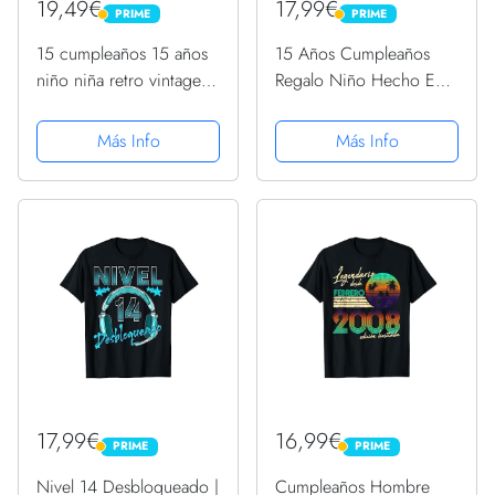
19,49€
17,99€
PRIME
PRIME
PRIME
PRIME
15 cumpleaños 15 años
15 Años Cumpleaños
niño niña retro vintage
Regalo Niño Hecho En
2008 regalo Camiseta
2008 Hecho En 2008
Camiseta
Más Info
Más Info
17,99€
16,99€
PRIME
PRIME
PRIME
PRIME
Nivel 14 Desbloqueado |
Cumpleaños Hombre