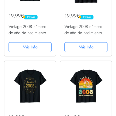
19,99€
19,99€
PRIME
PRIME
PRIME
PRIME
Vintage 2008 número
Vintage 2008 número
de año de nacimiento
de año de nacimiento
retro divertido
retro divertido
cumpleaños 2008
cumpleaños 2008
Más Info
Más Info
Camiseta
Camiseta sin Mangas