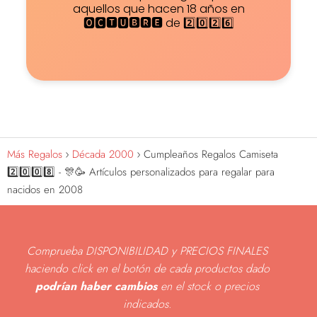
aquellos que hacen 18 años en
🅾🅲🆃🆄🅱🆁🅴 de 2️⃣0️⃣2️⃣6️⃣
Más Regalos
Década 2000
Cumpleaños Regalos Camiseta
2️⃣0️⃣0️⃣8️⃣ - 🎊🥳 Artículos personalizados para regalar para
nacidos en 2008
Comprueba DISPONIBILIDAD y PRECIOS FINALES
haciendo click en el botón de cada productos dado
podrían haber cambios
en el stock o precios
indicados
.