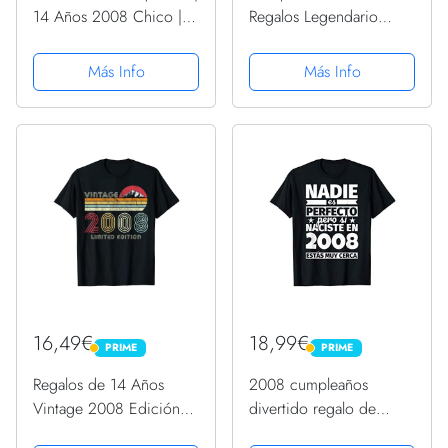
14 Años 2008 Chico |
Regalos Legendario
Gamer Camiseta
Desde Febrero 2008
Camiseta
Más Info
Más Info
16,49€
18,99€
PRIME
PRIME
PRIME
PRIME
Regalos de 14 Años
2008 cumpleaños
Vintage 2008 Edición
divertido regalo de
Limitada 14 Cumpleaños
cumpleaños Camiseta