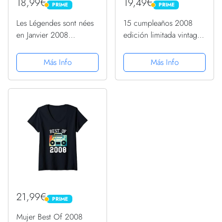
18,99€
19,49€
PRIME
PRIME
PRIME
PRIME
Les Légendes sont nées
15 cumpleaños 2008
en Janvier 2008
edición limitada vintage
Camiseta
15 años mujeres
Camiseta
Más Info
Más Info
21,99€
PRIME
PRIME
Mujer Best Of 2008