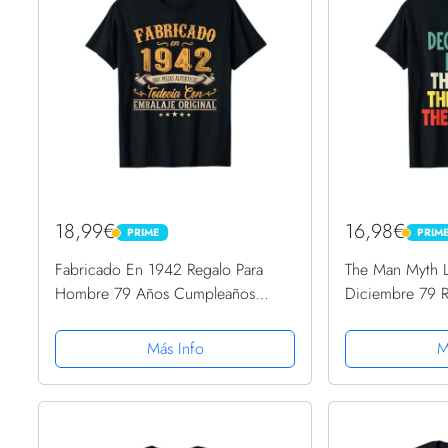
18,99€
16,98€
PRIME
PRIM
PRIME
PRIME
Fabricado En 1942 Regalo Para
The Man Myth 
Hombre 79 Años Cumpleaños
Diciembre 79 
Camiseta
cumpleaños par
Más Info
M