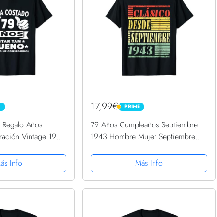
17,99€
E
PRIME
PRIME
 Regalo Años
79 Años Cumpleaños Septiembre
ración Vintage 1941
1943 Hombre Mujer Septiembre
Camiseta
ás Info
Más Info