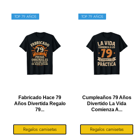
TOP 79 AÑOS
TOP 79 AÑOS
Fabricado Hace 79
Cumpleaños 79 Años
Años Divertida Regalo
Divertido La Vida
79...
Comienza A...
Regalos camisetas
Regalos camisetas