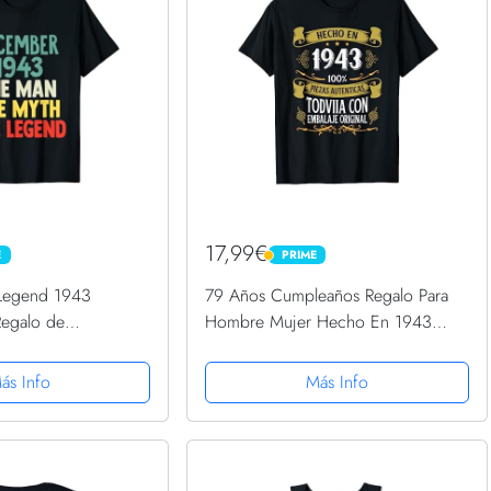
17,99€
E
PRIME
PRIME
Legend 1943
79 Años Cumpleaños Regalo Para
Regalo de
Hombre Mujer Hecho En 1943
a 79 Camiseta
Camiseta
ás Info
Más Info