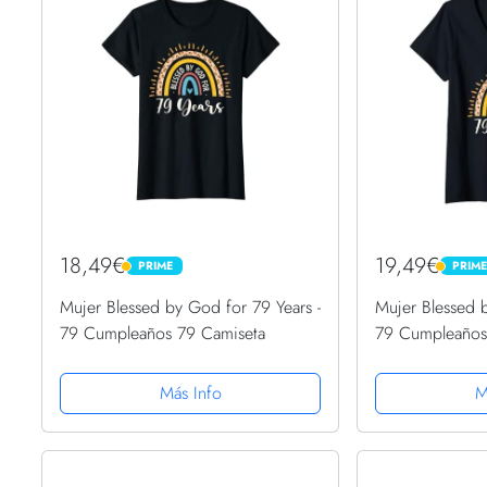
18,49€
19,49€
PRIME
PRIM
PRIME
PRIME
Mujer Blessed by God for 79 Years -
Mujer Blessed 
79 Cumpleaños 79 Camiseta
79 Cumpleaños
V
Más Info
M