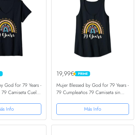
19,99€
E
PRIME
PRIME
by God for 79 Years -
Mujer Blessed by God for 79 Years -
 79 Camiseta Cuello
79 Cumpleaños 79 Camiseta sin
Mangas
ás Info
Más Info