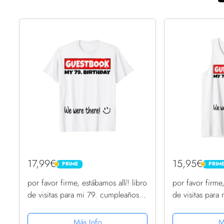

17,99€
15,95€
PRIME
PRIM
PRIME
PRIME
por favor firme, estábamos allí! libro
por favor firme,
de visitas para mi 79. cumpleaños
de visitas para
Camiseta
Camiseta sin M
Más Info
M