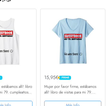
🎉🥳
15,95€
E
PRIME
PRIME
 estábamos allí! libro
Mujer por favor firme, estábamos
 mi 79. cumpleaños
allí! libro de visitas para mi 79.
angas
cumpleaños Camiseta Cuello V
ás Info
Más Info