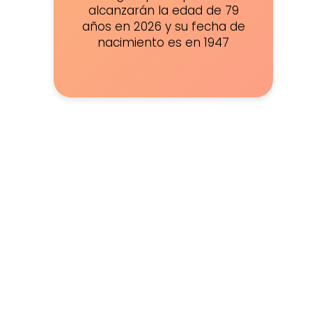
alcanzarán la edad de 79
años en 2026 y su fecha de
nacimiento es en 1947