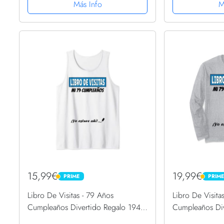
Más Info
M
15,99€
19,99€
PRIME
PRIM
PRIME
PRIME
Libro De Visitas - 79 Años
Libro De Visita
Cumpleaños Divertido Regalo 1942
Cumpleaños Div
Camiseta sin Mangas
Manga Larga