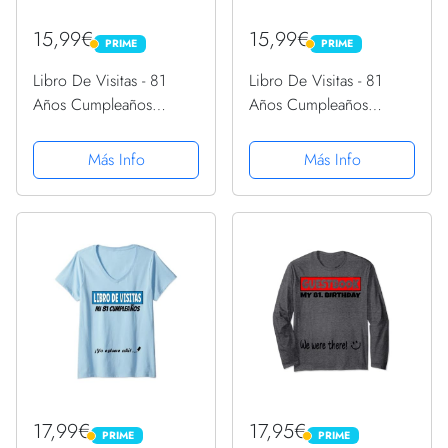
15,99€
15,99€
PRIME
PRIME
PRIME
PRIME
Libro De Visitas - 81
Libro De Visitas - 81
Años Cumpleaños
Años Cumpleaños
Divertido Regalo 1940
Divertido Regalo 1940
Camiseta sin Mangas
Camiseta sin Mangas
Más Info
Más Info
17,99€
17,95€
PRIME
PRIME
PRIME
PRIME