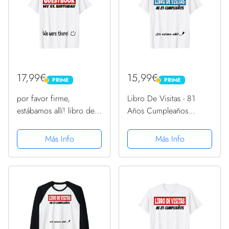
17,99€
15,99€
PRIME
PRIME
PRIME
PRIME
por favor firme,
Libro De Visitas - 81
estábamos allí! libro de
Años Cumpleaños
visitas para mi 81.
Divertido Regalo 1940
cumpleaños Camiseta
Camiseta
Más Info
Más Info