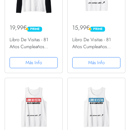
19,99€
15,99€
PRIME
PRIME
PRIME
PRIME
Libro De Visitas - 81
Libro De Visitas - 81
Años Cumpleaños
Años Cumpleaños
Divertido Regalo 1940
Divertido Regalo 1940
Camiseta Manga Raglan
Camiseta
Más Info
Más Info