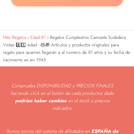
Más Regalos
Edad 81
Regalos Cumpleaños Camiseta Sudadera
Visitas 8️⃣1️⃣ edad - 🎂🎁 Artículos y productos originales para
regalo para quienes llegarán a al número de 81 años y su fecha de
nacimiento es en 1945
Comprueba DISPONIBILIDAD y PRECIOS FINALES
haciendo click en el botón de cada productos dado
podrían haber cambios
en el stock o precios
indicados
.
Somos socios del sistema de afilidados en
ESPAÑA de