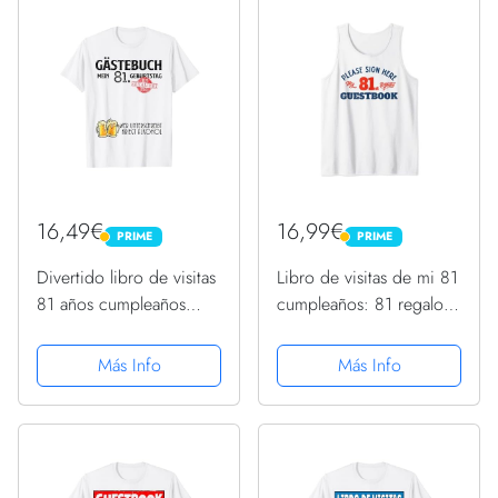
16,49€
16,99€
PRIME
PRIME
PRIME
PRIME
Divertido libro de visitas
Libro de visitas de mi 81
81 años cumpleaños
cumpleaños: 81 regalos
Camiseta
de cumpleaños para
mujeres Camiseta sin
Más Info
Más Info
Mangas