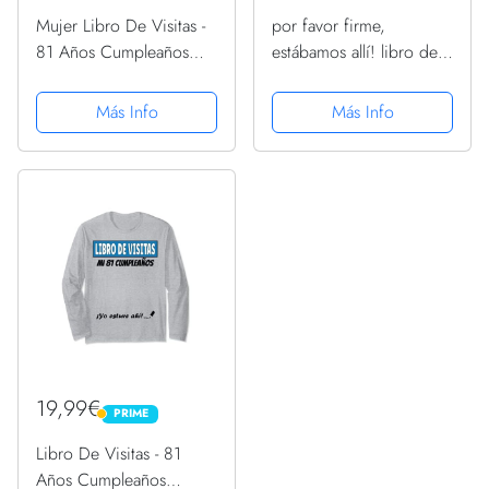
Mujer Libro De Visitas -
por favor firme,
81 Años Cumpleaños
estábamos allí! libro de
Divertido Regalo 1940
visitas para mi 81.
Camiseta Cuello V
cumpleaños Manga
Más Info
Más Info
Larga
19,99€
PRIME
PRIME
Libro De Visitas - 81
Años Cumpleaños