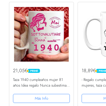
21,05€
18,89€
PRIME
PRIM
PRIME
PRIME
Taza 1940 cumpleaños mujer 81
- Regalo cumpl
años Idea regalo Nunca subestimar
mujeres, taza 
una mujer nacida en 1940
años, me llevó 
buena taza – ta
Más Info
M
lavavajillas – su