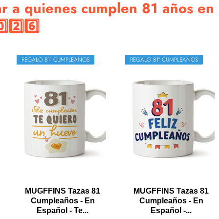
ar a quienes cumplen 81 años en
️⃣2️⃣6️⃣
REGALO 81º CUMPLEAÑOS
REGALO 81º CUMPLEAÑOS
MUGFFINS Tazas 81
MUGFFINS Tazas 81
Cumpleaños - En
Cumpleaños - En
Español - Te...
Español -...