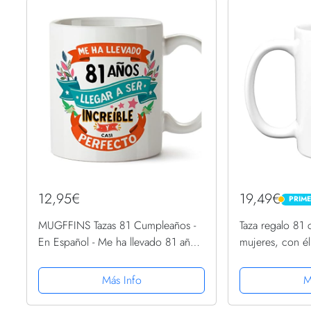
12,95€
19,49€
PRIM
PRIME
MUGFFINS Tazas 81 Cumpleaños -
Taza regalo 81
En Español - Me ha llevado 81 años
mujeres, con é
llegar a ser increíble - 11 oz - Regalo
divertida adult
original y divertido
regalo cumple
Más Info
M
abuela, nan Gre