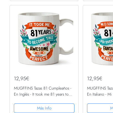
12,95€
12,95€
MUGFFINS Tazas 81 Cumpleaños -
MUGFFINS Taza
En Inglés - It took me 81 years to
En Italiano - Mi
become perfect - 11 oz - Regalo
anni per diventa
original y divertido
11 oz - Regalo o
Más Info
M