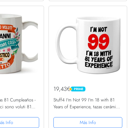
19,43€
PRIME
PRIME
s 81 Cumpleaños -
Stuff4 I'm Not 99 I'm 18 with 81
 ci sono voluti 81
Years of Experience, tazas cerámica
re cosi fantastico -
11 oz, aptas lavavajillas, regalos
riginal y divertido
broma mujeres hombres, regalos
ás Info
Más Info
cumpleaños 99 mujeres,...