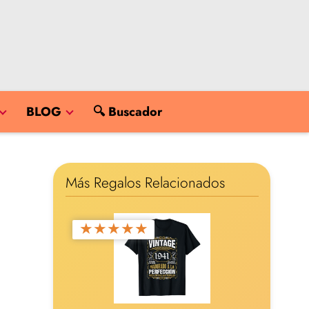
BLOG
🔍 Buscador
Más Regalos Relacionados
★
★
★
★
★