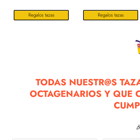
Regalos tazas
Regalos tazas
TODAS NUESTR@S TAZA
OCTAGENARIOS Y QUE C
CUMP
