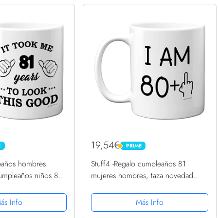
19,54€
E
PRIME
PRIME
eaños hombres
Stuff4 -Regalo cumpleaños 81
cumpleaños niños 81
mujeres hombres, taza novedad
81 años lucir esta
grosera, dedo medio, regalos
zas cerámica aptas
divertidos, regalo cumpleaños, tazas
ás Info
Más Info
 día...
divertidas ochenta un ochenta...