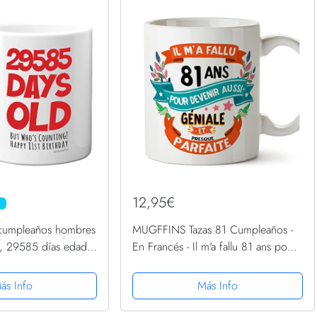
12,95€
E
 cumpleaños hombres
MUGFFINS Tazas 81 Cumpleaños -
l, 29585 días edad,
En Francés - Il m'a fallu 81 ans pour
os, ochenta uno,
devenir aussi geniale - 11 oz -
años papá, mamá,
Regalo original y divertido
ás Info
Más Info
at Grandad,...