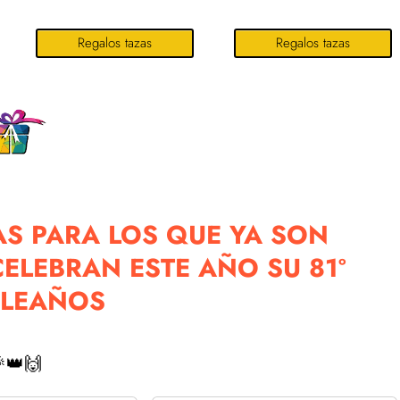
Regalos tazas
Regalos tazas
S PARA LOS QUE YA SON
ELEBRAN ESTE AÑO SU 81º
LEAÑOS
👑🙌