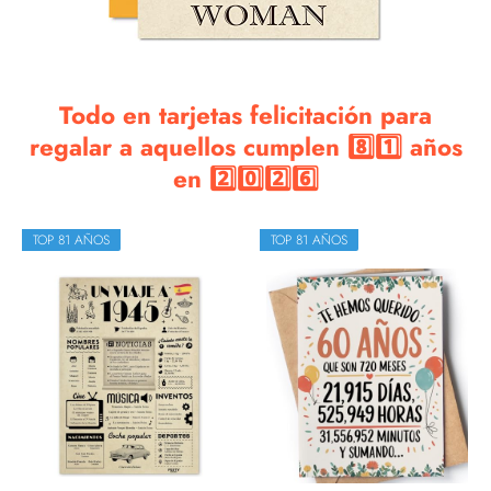
Todo en tarjetas felicitación para
regalar a aquellos cumplen 8️⃣1️⃣ años
en 2️⃣0️⃣2️⃣6️⃣
TOP 81 AÑOS
TOP 81 AÑOS