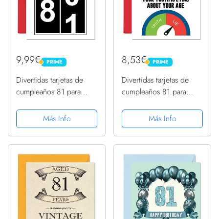
9,99€
8,53€
PRIME
PRIME
PRIME
PRIME
Divertidas tarjetas de
Divertidas tarjetas de
cumpleaños 81 para
cumpleaños 81 para
hombres y mujeres,
hombres y mujeres,
olómetro, tarjeta de feliz
clave para la juventud,
Más Info
Más Info
cumpleaños para papá,
tarjeta de feliz
mamá, tarjetas de
cumpleaños para papá,
felicitación de 145
mamá, abuelo, niñera,
mmx145...
abuela, 145...