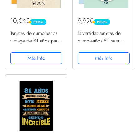
10,04€
9,99€
PRIME
PRIME
PRIME
PRIME
Tarjetas de cumpleaños
Divertidas tarjetas de
vintage de 81 años para
cumpleaños 81 para
hombres, de 81 años,
hombres, globos de
divertida tarjeta de
cumpleaños, tarjeta de
Más Info
Más Info
cumpleaños para abuelo,
feliz cumpleaños para
papá, marido, tío,
papá, tío, abuelo, tía,
tarjetas de felicitación...
tarjetas de felicitación
de...