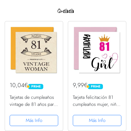
🥳🍰🍰
10,04€
9,99€
PRIME
PRIME
PRIME
PRIME
Tarjetas de cumpleaños
Tarjeta felicitación 81
vintage de 81 años para
cumpleaños mujer, niña
mujer, de 81 años,
cumpleaños, tarjetas
divertida tarjeta de
felicitación mujer 81
Más Info
Más Info
cumpleaños para mamá,
años, bisabuela, niñera,