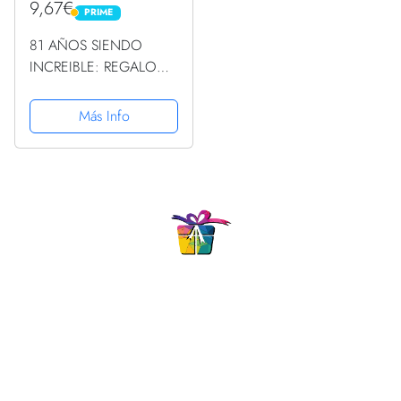
9,67€
PRIME
PRIME
81 AÑOS SIENDO
INCREIBLE: REGALO
PARA CHICO Y CHICA
81 AÑOS DE
Más Info
CUMPLEAÑOS
ORIGINAL Y
DIVERTIDO, DIARIO,
CUADERNO DE
NOTAS, APUNTES,
AGENDA O USO
ESCOLAR.