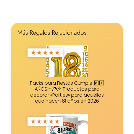
Más Regalos Relacionados
★
★
★
★
★
Packs para Fiestas Cumple 8️⃣1️⃣
AÑOS - 🎂🎉 Productos para
decorar «Parties» para aquellos
que hacen 81 años en 2026
★
★
★
★
★