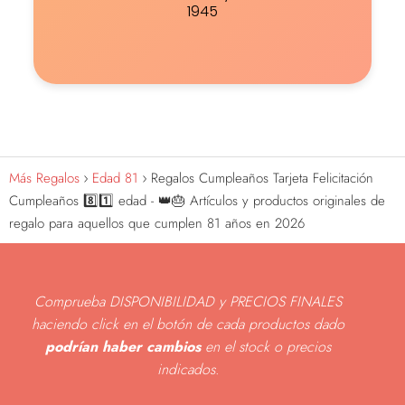
1945
Más Regalos
Edad 81
Regalos Cumpleaños Tarjeta Felicitación
Cumpleaños 8️⃣1️⃣ edad - 👑🎂 Artículos y productos originales de
regalo para aquellos que cumplen 81 años en 2026
Comprueba DISPONIBILIDAD y PRECIOS FINALES
haciendo click en el botón de cada productos dado
podrían haber cambios
en el stock o precios
indicados
.