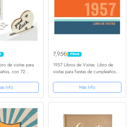
7,95€
E
PRIME
PRIME
ibro de visitas para
1957 Libros de Visitas: Libro de
eaños, con 72
visitas para fiestas de cumpleaños
 Estrellas de Madera
de estilo retro para que la familia y
los amigos inserten saludos y
ás Info
Más Info
mensajes | 100 páginas