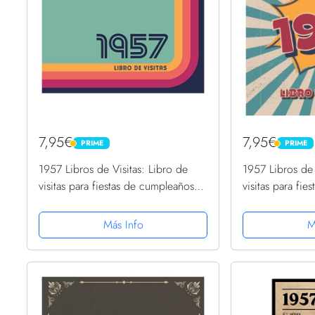
7,95€
7,95€
PRIME
PRIME
PRIME
PRIME
1957 Libros de Visitas: Libro de
1957 Libros de 
visitas para fiestas de cumpleaños
visitas para fi
de estilo retro para que la familia y
de estilo retro 
los amigos inserten saludos y
los amigos inse
Más Info
M
mensajes | 100...
mensajes | 100.