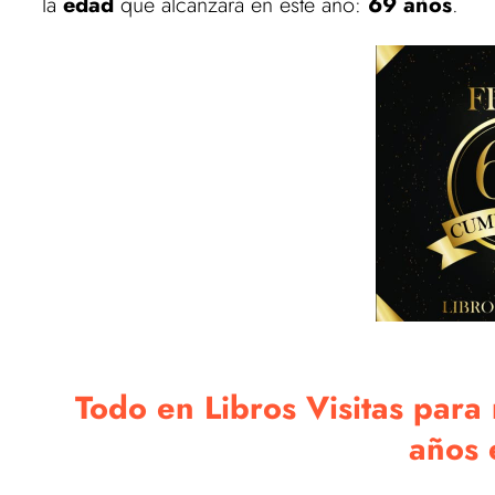
la
edad
que alcanzará en este año:
69 años
.
Todo en Libros Visitas para
años