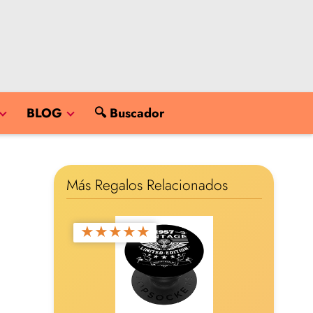
BLOG
🔍 Buscador
Más Regalos Relacionados
★
★
★
★
★