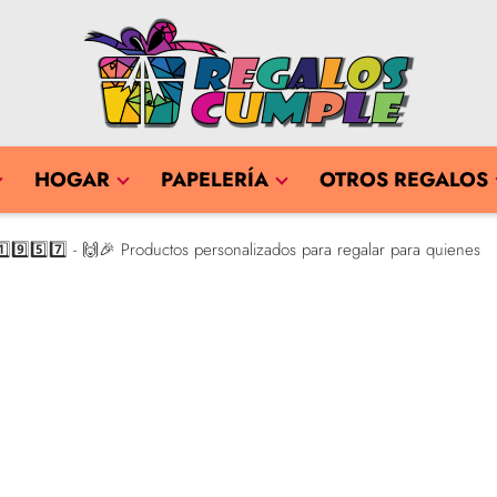
HOGAR
PAPELERÍA
OTROS REGALOS
️⃣9️⃣5️⃣7️⃣ - 🙌🎉 Productos personalizados para regalar para quienes