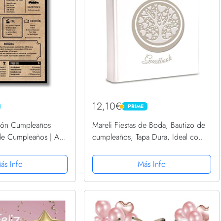
12,10€
PRIME
PRIME
ación Cumpleaños
Mareli Fiestas de Boda, Bautizo de
de Cumpleaños | Año
cumpleaños, Tapa Dura, Ideal como
1957 | Póster
Libro de visitas, Color Blanco,
ntage | cumpleaños
20x20
ás Info
Más Info
eaños mujer |...