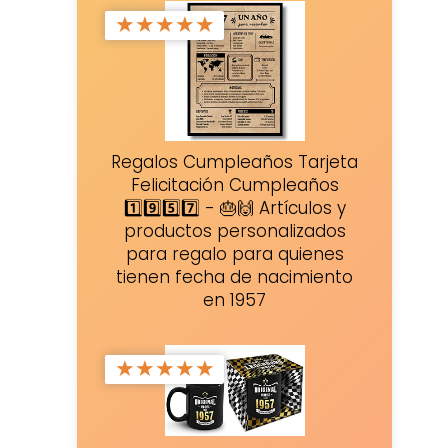
★
★
★
★
★
Regalos Cumpleaños Tarjeta
Felicitación Cumpleaños
1️⃣9️⃣5️⃣7️⃣ - 🎂🙌 Artículos y
productos personalizados
para regalo para quienes
tienen fecha de nacimiento
en 1957
★
★
★
★
★