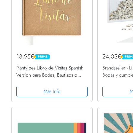
13,95€
24,03€
PRIME
PRIM
PRIME
PRIME
Plantvibes Libro de Visitas Spanish
Brandsseller - L
Version para Bodas, Bautizos o
Bodas y cumpl
Fiestas de Cumpleaños, 72 Páginas,
Corazones o 50
Tapa Dura, Papel, Libro de Visitas
para Escribir
Más Info
M
Vintage Ideal como...