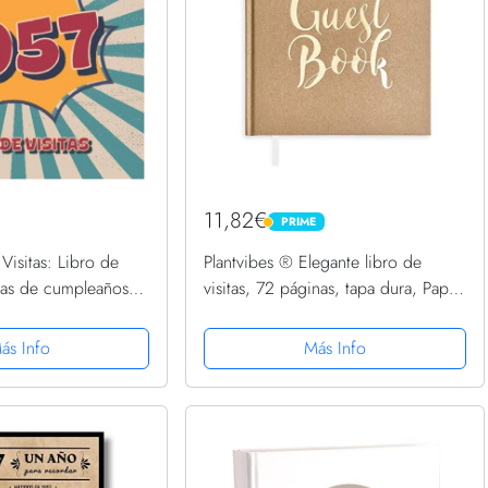
11,82€
PRIME
PRIME
Visitas: Libro de
Plantvibes ® Elegante libro de
estas de cumpleaños
visitas, 72 páginas, tapa dura, Papel
para que la familia y
grueso, libro de invitados vintage
rten saludos y
para bodas, bautizos o cumpleaños,
ás Info
Más Info
..
libro de bodas,...