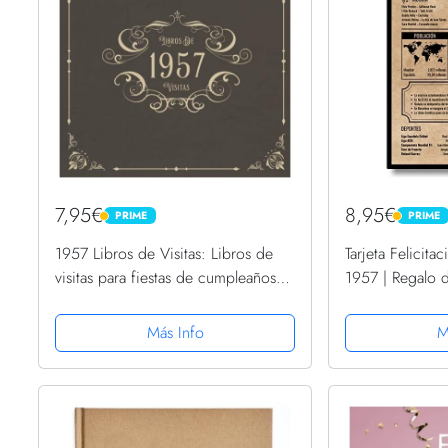
7,95€
8,95€
PRIME
PRIME
PRIME
PRIME
1957 Libros de Visitas: Libros de
Tarjeta Felicit
visitas para fiestas de cumpleaños
1957 | Regalo 
de estilo vintage para que la familia
de Nacimiento 
y los amigos inserten saludos y
Cumpleaños Vi
Más Info
M
mensajes | 100...
hombre | cumpl