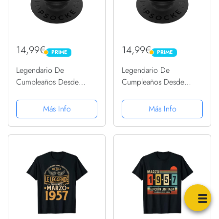
14,99€
14,99€
PRIME
PRIME
PRIME
PRIME
Legendario De
Legendario De
Cumpleaños Desde
Cumpleaños Desde
Marzo De 1957 Regalo
Marzo De 1957 Regalo
PopSockets PopGrip
PopSockets PopGrip
Más Info
Más Info
Intercambiable
Intercambiable