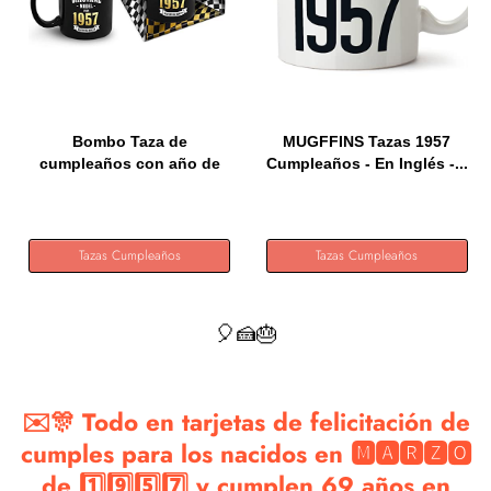
Bombo Taza de
MUGFFINS Tazas 1957
cumpleaños con año de
Cumpleaños - En Inglés -...
nacimiento...
Tazas Cumpleaños
Tazas Cumpleaños
🎈🍰🎂
✉️🎊 Todo en tarjetas de felicitación de
cumples para los nacidos en 🅼🅰🆁🆉🅾
de 1️⃣9️⃣5️⃣7️⃣ y cumplen 69 años en