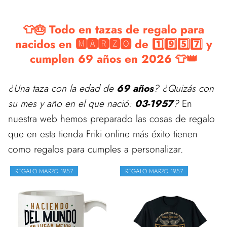
👕🎂 Todo en tazas de regalo para
nacidos en 🅼🅰🆁🆉🅾 de 1️⃣9️⃣5️⃣7️⃣ y
cumplen 69 años en 2026 👕👑
¿Una taza con la edad de
69 años
? ¿Quizás con
su mes y año en el que nació:
03-1957
?
En
nuestra web hemos preparado las cosas de regalo
que en esta tienda Friki online más éxito tienen
como regalos para cumples a personalizar.
REGALO MARZO 1957
REGALO MARZO 1957