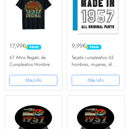
17,99€
9,99€
PRIME
PRIME
PRIME
PRIME
67 Años Regalo de
Tarjeta cumpleaños 65
Cumpleaños Hombre
hombres, mujeres, él
Mujer Original 1957
ella, fabricada en 1957,
Camiseta
todas piezas originales,
Más Info
Más Info
divertida tarjeta
cumpleaños 65 x 145
mm, abuelo, abuela,
mamá,...