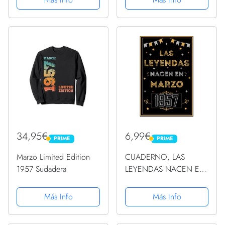
34,95€
6,99€
PRIME
PRIME
PRIME
PRIME
Marzo Limited Edition
CUADERNO, LAS
1957 Sudadera
LEYENDAS NACEN EN
MARZO 1957: Regalo de
66 cumpleaños para
Más Info
Más Info
mujeres y hombres,
ideas de 66