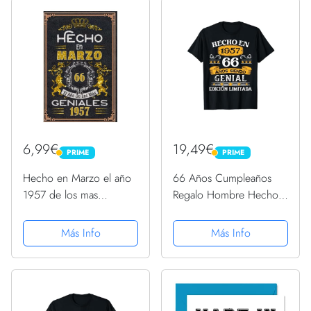
cumpleaños... un
cumpleaños... divertido,
... regalo...
6,99€
19,49€
PRIME
PRIME
PRIME
PRIME
Hecho en Marzo el año
66 Años Cumpleaños
1957 de los mas
Regalo Hombre Hecho
Geniales: 66 Aniversario
En 1957 Hecho En 1957
Cuaderno personalizado
Camiseta
Más Info
Más Info
66 años regalos Feliz
1957 cumpleaños ideas
de regalos