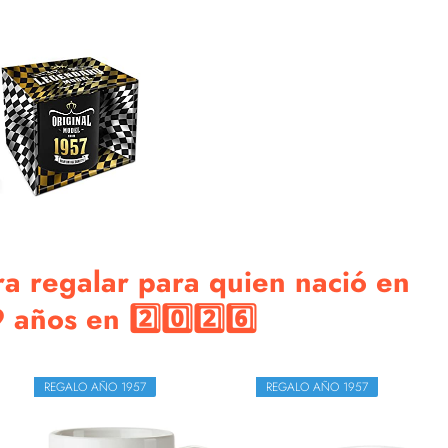
ra regalar para quien nació en
años en 2️⃣0️⃣2️⃣6️⃣
REGALO AÑO 1957
REGALO AÑO 1957