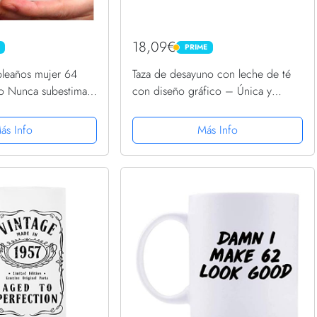
18,09€
PRIME
PRIME
leaños mujer 64
Taza de desayuno con leche de té
lo Nunca subestimar
con diseño gráfico – Única y
da en 1957
fabulosa desde 1957 año de
nacimiento – idea regalo
ás Info
Más Info
cumpleaños Navidad mamá amiga
hermana...