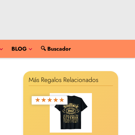
BLOG
🔍 Buscador
Más Regalos Relacionados
★
★
★
★
★