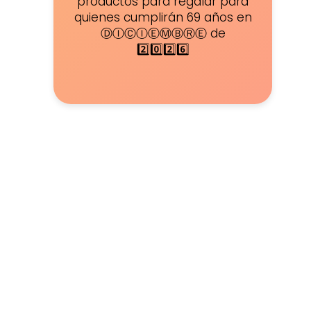
productos para regalar para
quienes cumplirán 69 años en
ⒹⒾⒸⒾⒺⓂⒷⓇⒺ de
2️⃣0️⃣2️⃣6️⃣