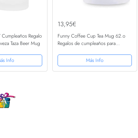
13,95€
 Cumpleaños Regalo
Funny Coffee Cup Tea Mug 62.o
rveza Taza Beer Mug
Regalos de cumpleaños para
hombres - 1957 Regalos de
cumpleaños para hombres, 62 años
ás Info
Más Info
Regalos de cumpleaños Taza de
café para...