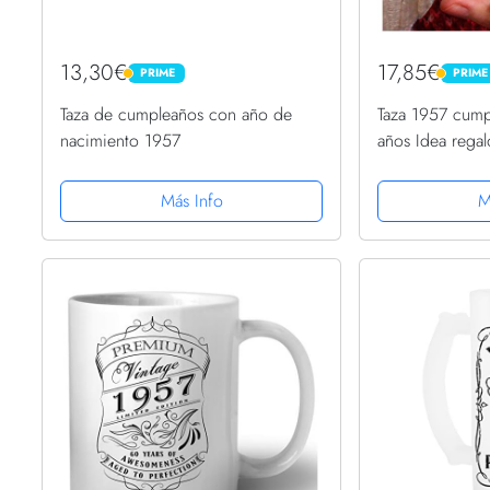
13,30€
17,85€
PRIME
PRIME
PRIME
PRIME
Taza de cumpleaños con año de
Taza 1957 cump
nacimiento 1957
años Idea rega
una mujer naci
Más Info
M