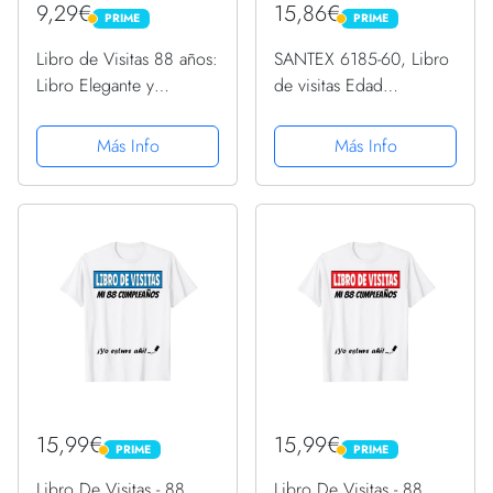
9,29€
15,86€
PRIME
PRIME
PRIME
PRIME
Libro de Visitas 88 años:
SANTEX 6185-60, Libro
Libro Elegante y
de visitas Edad
Refinado Para Celebrar
metalizada 60 años
Un Evento Especial |
Más Info
Más Info
Regalos y Decoraciones
de Cumpleaños Para
Hombres y Mujeres |
Gran...
15,99€
15,99€
PRIME
PRIME
PRIME
PRIME
Libro De Visitas - 88
Libro De Visitas - 88