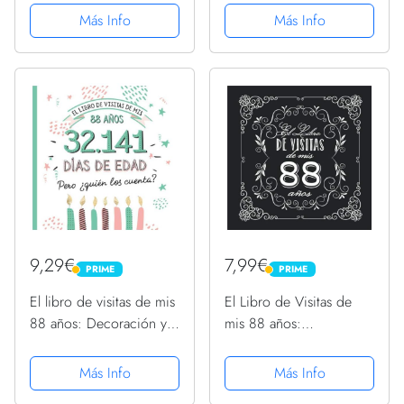
Cumpleaños - 21x21cm -
Regalos para hombre y
Más Info
Más Info
100 Páginas para
mujer - 88 años -
Felicitaciones, Saludos,
Edición Globos Oro
Fotos y ... - Tema:...
Negro - Libro de firmas
para...
9,29€
7,99€
PRIME
PRIME
PRIME
PRIME
El libro de visitas de mis
El Libro de Visitas de
88 años: Decoración y
mis 88 años:
regalos originales para el
Decoración vintage para
88 cumpleaños – Ideas
fiesta de 88 cumpleaños
Más Info
Más Info
para hombre y mujer -
– Regalo para hombre y