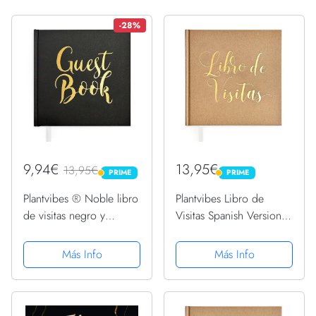
-28%
9,94€
13,95€
13,95€
PRIME
PRIME
PRIME
PRIME
Plantvibes ® Noble libro
Plantvibes Libro de
de visitas negro y
Visitas Spanish Version
dorado, 72 páginas, tapa
para Bodas, Bautizos o
dura libro de invitados
Fiestas de Cumpleaños,
Más Info
Más Info
vintage para bodas,
72 Páginas, Tapa Dura,
bautizos o cumpleaños,
Papel, Libro de Visitas
libro de invitados de...
Vintage Ideal como...