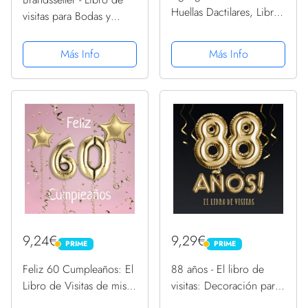
Huellas Dactilares, Libro
visitas para Bodas y
de la Pintura de la Firma
cumpleaños, con 72
del Libro de visitas de
Corazones o 50 Estrellas
Más Info
Más Info
DIY para la decoración
de Madera para Escribir
casera del Partido(#2)
9,24€
9,29€
PRIME
PRIME
PRIME
PRIME
Feliz 60 Cumpleaños: El
88 años - El libro de
Libro de Visitas de mis
visitas: Decoración para
60 años para Fiesta de
el 88 cumpleaños –