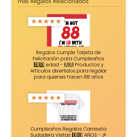
Más Regalos Relacionados
★
★
★
★
★
Regalos Cumple Tarjeta de
Felicitación para Cumpleaños
8️⃣8️⃣ edad - 🙌🙌 Productos y
Artículos divertidos para regalar
para quienes hacen 88 años
★
★
★
★
★
Cumpleaños Regalos Camiseta
Sudadera Visitas 8️⃣8️⃣ AÑOS - 🎉