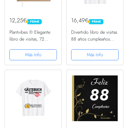
12,25€
16,49€
PRIME
PRIME
PRIME
PRIME
Plantvibes ® Elegante
Divertido libro de visitas
libro de visitas, 72
88 años cumpleaños
páginas, tapa dura, Papel
Camiseta
grueso, libro de
Más Info
Más Info
invitados vintage para
bodas, bautizos o
cumpleaños, libro de
bodas,...