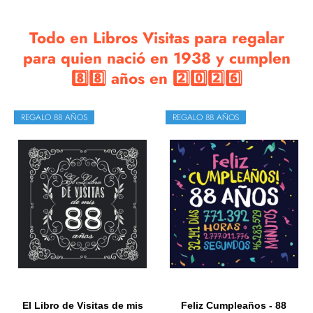
Todo en Libros Visitas para regalar
para quien nació en 1938 y cumplen
8️⃣8️⃣ años en 2️⃣0️⃣2️⃣6️⃣
REGALO 88 AÑOS
REGALO 88 AÑOS
El Libro de Visitas de mis
Feliz Cumpleaños - 88