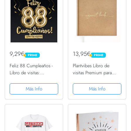
9,29€
13,95€
PRIME
PRIME
PRIME
PRIME
Feliz 88 Cumpleaños -
Plantvibes Libro de
Libro de visitas:
visitas Premium para
Decoración para el 88
Bodas, 72 páginas de
cumpleaños – Regalo
Papel Grueso, no se
Más Info
Más Info
originale para hombre y
rompe, Estilo Vintage,
mujer - 88 años - Libro
con título Dorado, Ideal
de firmas para...
para Bodas,
Aniversarios,...