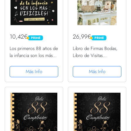
10,42€
26,99€
PRIME
PRIME
PRIME
PRIME
Los primeros 88 años de
Libro de Firmas Bodas,
la infancia son los más
Libro de Visitas
difíciles: Libro de Visitas
Decoracion Boda con
para el 88 cumpleaños
100 Corazones de
Más Info
Más Info
– Decoración y regalos
Madera para Regalo
originales para hombre o
Rústico Día de Boda
... para...
Bautizo Cumpleaños
Baby Shower
Comunión...