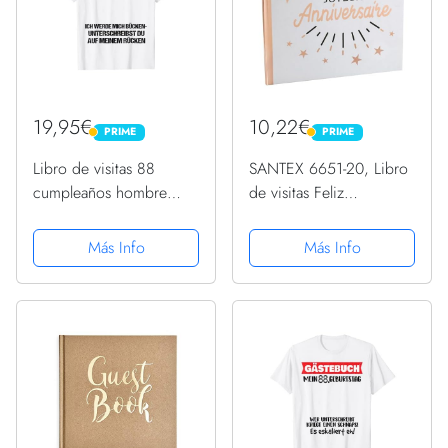
19,95€
10,22€
PRIME
PRIME
PRIME
PRIME
Libro de visitas 88
SANTEX 6651-20, Libro
cumpleaños hombre
de visitas Feliz
mujer divertido 88
Cumpleaños Brillante,
cumpleaños decoración
Blanco/Rosa Oro
Más Info
Más Info
Camiseta