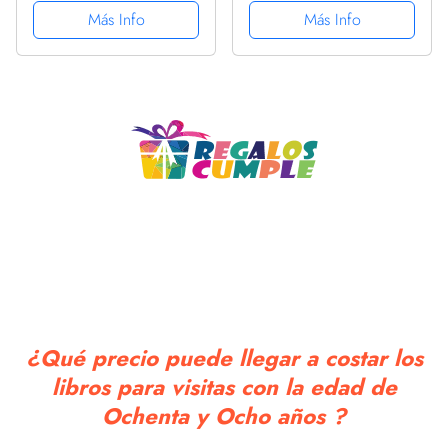
Visitas para el 88
Camiseta sin Mangas
Más Info
Más Info
cumpleaños –
Decoración y regalos
originales para hombre y
mujer - 88 ... para...
¿Qué precio puede llegar a costar los
libros para visitas con la edad de
Ochenta y Ocho años ?