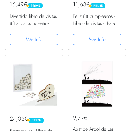
16,49€
11,63€
PRIME
PRIME
PRIME
PRIME
Divertido libro de visitas
Feliz 88 cumpleaños -
88 años cumpleaños
Libro de visitas -: Para
Camiseta
llenar | Para 50 personas
| Por deseos escritos |
Más Info
Más Info
Elegante
Encuadernación en
negra y dorada | Idea de
regalo...
9,79€
24,03€
PRIME
PRIME
Agatige Árbol de Las
Brandsseller - Libro de