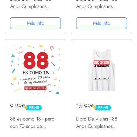
Años Cumpleaños
Años Cumpleaños
Divertido Regalo 1933
Divertido Regalo 1933
Camiseta
Camiseta
Más Info
Más Info
9,29€
15,99€
PRIME
PRIME
PRIME
PRIME
88 es como 18 - pero
Libro De Visitas - 88
con 70 años de
Años Cumpleaños
experiencia: Libro de
Divertido Regalo 1933