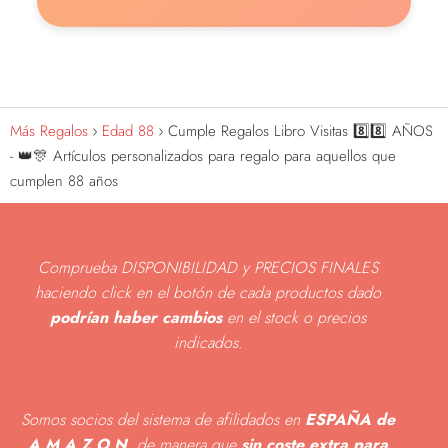
Más Regalos
Edad 88
Cumple Regalos Libro Visitas 8️⃣8️⃣ AÑOS
- 👑🎊 Artículos personalizados para regalo para aquellos que
cumplen 88 años
Comprueba DISPONIBILIDAD y PRECIOS FINALES
haciendo click en el botón de cada productos dado
podrían haber cambios
en el stock o precios
indicados
.
Somos socios del sistema de afilidados en
ESPAÑA de
A M A Z O N
, de manera que
sin coste extra para