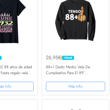
26,95€
PRIME
PRIME
32 88 años de edad
88+1 Dedo Medio Vela De
iesta regalo vela
Cumpleaños Para El 89º
o V
Cumpleaños Sudadera
ás Info
Más Info