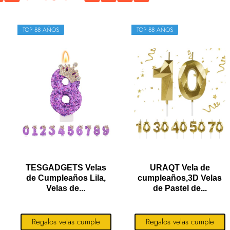
TOP 88 AÑOS
TOP 88 AÑOS
TESGADGETS Velas
URAQT Vela de
de Cumpleaños Lila,
cumpleaños,3D Velas
Velas de...
de Pastel de...
Regalos velas cumple
Regalos velas cumple