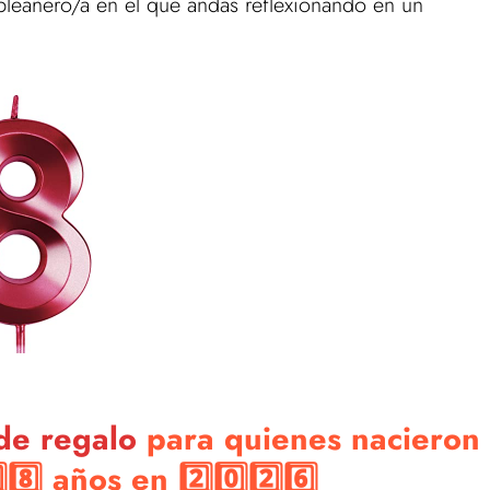
pleañero/a en el que andas reflexionando en un
de regalo
para quienes nacieron
️⃣ años en 2️⃣0️⃣2️⃣6️⃣