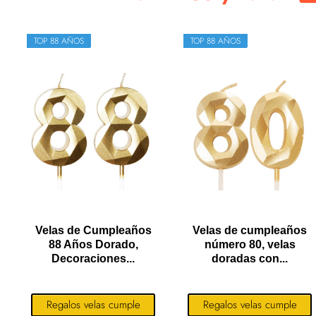
TOP 88 AÑOS
TOP 88 AÑOS
Velas de Cumpleaños
Velas de cumpleaños
88 Años Dorado,
número 80, velas
Decoraciones...
doradas con...
Regalos velas cumple
Regalos velas cumple