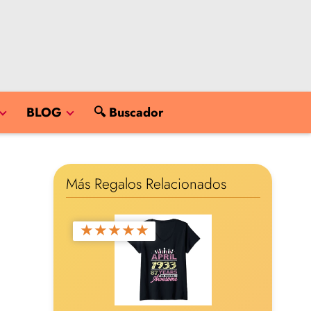
BLOG
🔍 Buscador
Más Regalos Relacionados
★
★
★
★
★