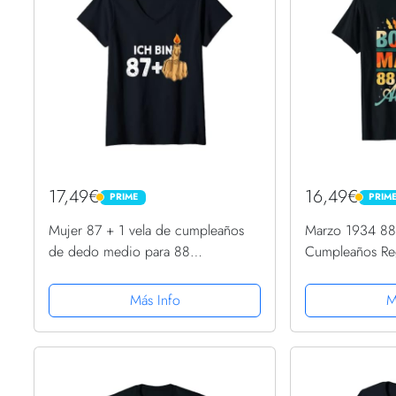
17,49€
16,49€
PRIME
PRIM
PRIME
PRIME
Mujer 87 + 1 vela de cumpleaños
Marzo 1934 88
de dedo medio para 88
Cumpleaños Reg
cumpleaños Camiseta Cuello V
Camiseta
Más Info
M