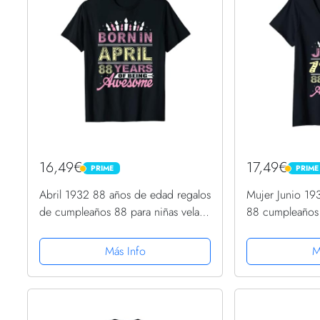
16,49€
17,49€
PRIME
PRIME
PRIME
PRIME
Abril 1932 88 años de edad regalos
Mujer Junio 19
de cumpleaños 88 para niñas vela
88 cumpleaños f
Camiseta
Camiseta Cuell
Más Info
M