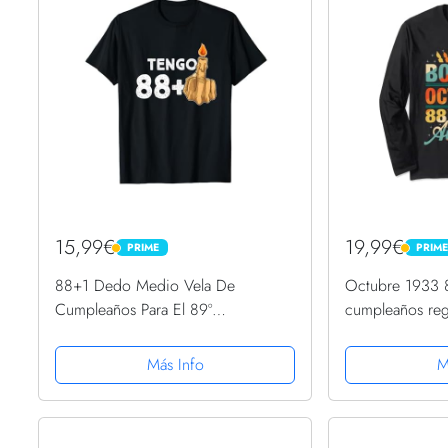
15,99€
19,99€
PRIME
PRIM
PRIME
PRIME
88+1 Dedo Medio Vela De
Octubre 1933 
Cumpleaños Para El 89º
cumpleaños reg
Cumpleaños Camiseta
Manga Larga
Más Info
M