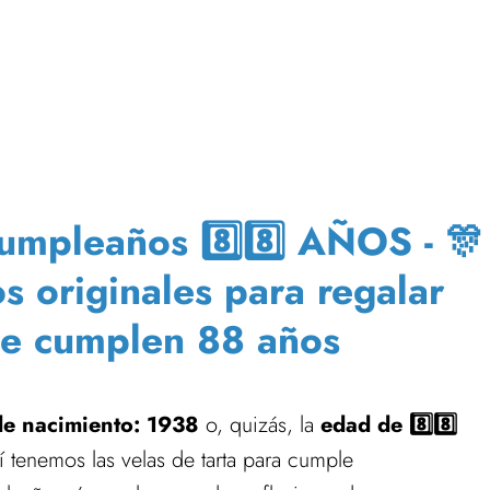
mpleaños 8️⃣8️⃣ AÑOS - 🎊
os originales para regalar
ue cumplen 88 años
de nacimiento: 1938
o, quizás, la
edad de 8️⃣8️⃣
í tenemos las velas de tarta para cumple