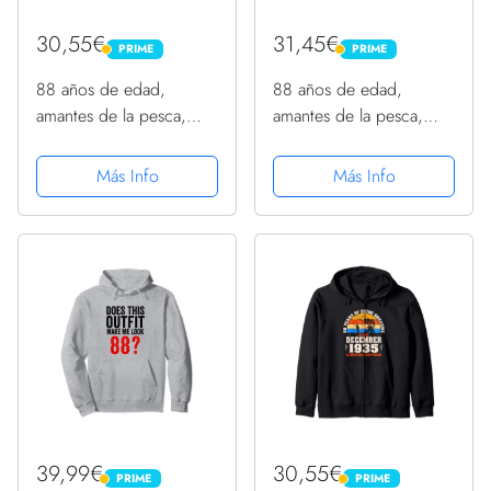
30,55€
31,45€
PRIME
PRIME
PRIME
PRIME
88 años de edad,
88 años de edad,
amantes de la pesca,
amantes de la pesca,
nacidos en noviembre
nacidos en noviembre
de 1935, 88
de 1935, 88
Más Info
Más Info
cumpleaños Sudadera
cumpleaños Sudadera
con Capucha
con Capucha
39,99€
30,55€
PRIME
PRIME
PRIME
PRIME