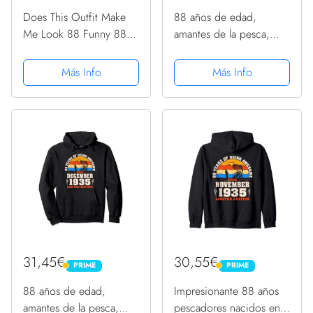
Does This Outfit Make
88 años de edad,
Me Look 88 Funny 88
amantes de la pesca,
cumpleaños Sudadera
nacidos en diciembre de
con Capucha
1935, 88 cumpleaños
Más Info
Más Info
Sudadera con Capucha
31,45€
30,55€
PRIME
PRIME
PRIME
PRIME
88 años de edad,
Impresionante 88 años
amantes de la pesca,
pescadores nacidos en