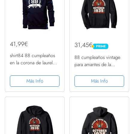
41,99€
31,45€
PRIME
PRIME
shirt84 88 cumpleaños
88 cumpleaños vintage
en la corona de laurel
para amantes de la
sudadera con capucha
guitarra de octubre de
para hombre, azul
1935 Sudadera con
Más Info
Más Info
marino, M
Capucha