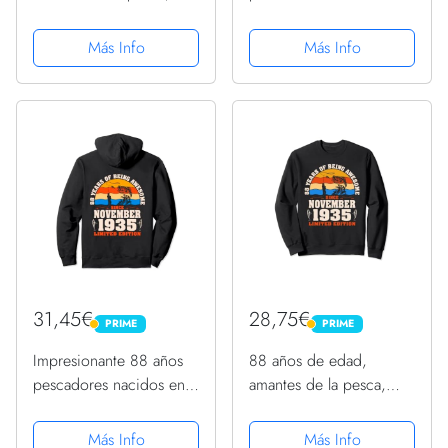
nacidos en diciembre de
noviembre de 1935 88
1935, 88 cumpleaños
cumpleaños Sudadera
Más Info
Más Info
Sudadera con Capucha
con Capucha
31,45€
28,75€
PRIME
PRIME
PRIME
PRIME
Impresionante 88 años
88 años de edad,
pescadores nacidos en
amantes de la pesca,
noviembre de 1935 88
nacidos en noviembre
cumpleaños Sudadera
de 1935, 88
Más Info
Más Info