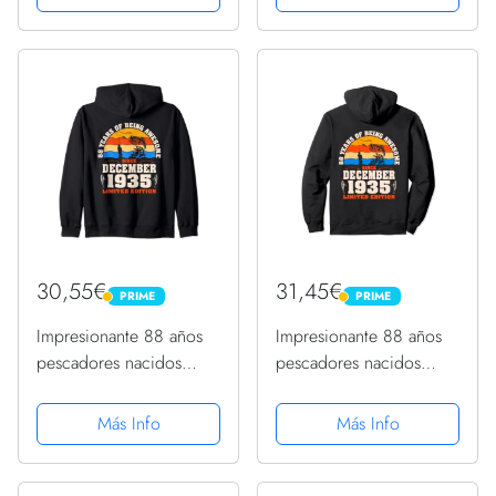
con Capucha
cumpleaños Sudadera
30,55€
31,45€
PRIME
PRIME
PRIME
PRIME
Impresionante 88 años
Impresionante 88 años
pescadores nacidos
pescadores nacidos
diciembre 1935 88
diciembre 1935 88
cumpleaños Sudadera
cumpleaños Sudadera
Más Info
Más Info
con Capucha
con Capucha