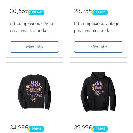
30,55€
28,75€
PRIME
PRIME
PRIME
PRIME
88 cumpleaños clásico
88 cumpleaños vintage
para amantes de la
para amantes de la
música del guitarrista
guitarra de octubre de
octubre de 1935
1935 Sudadera
Más Info
Más Info
Sudadera con Capucha
34,99€
39,99€
PRIME
PRIME
PRIME
PRIME