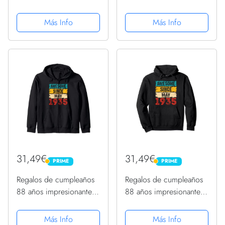
Capucha
desde mayo de 1935
Sudadera
Más Info
Más Info
31,49€
31,49€
PRIME
PRIME
PRIME
PRIME
Regalos de cumpleaños
Regalos de cumpleaños
88 años impresionantes
88 años impresionantes
desde mayo de 1935
desde mayo de 1935
Sudadera con Capucha
Sudadera con Capucha
Más Info
Más Info