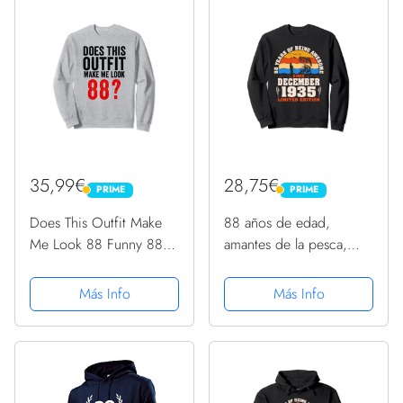
35,99€
28,75€
PRIME
PRIME
PRIME
PRIME
Does This Outfit Make
88 años de edad,
Me Look 88 Funny 88
amantes de la pesca,
cumpleaños Sudadera
nacidos en diciembre de
1935, 88 cumpleaños
Más Info
Más Info
Sudadera