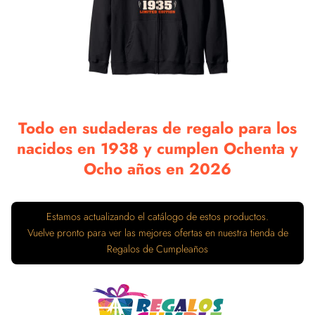
Todo en sudaderas de regalo para los
nacidos en 1938 y cumplen Ochenta y
Ocho años en 2026