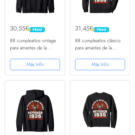
30,55€
31,45€
PRIME
PRIME
PRIME
PRIME
88 cumpleaños vintage
88 cumpleaños clásico
para amantes de la
para amantes de la
guitarra de octubre de
música del guitarrista
1935 Sudadera con
octubre de 1935
Más Info
Más Info
Capucha
Sudadera con Capucha